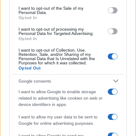
Please note that this website/app uses one or more Google
Francesco Pipitone
services and may gather and store information including but
I want to opt-out of the Sale of my
Personal Data.
not limited to your visit or usage behaviour. You may click to
22 Dicembre 2025
5
minuti
Opted In
grant or deny consent to Google and its third-party tags to
use your data for below specified purposes in below Google
I want to opt-out of processing my
consent section.
Personal Data for Targeted Advertising.
Opted In
I want to opt-out of Collection, Use,
Retention, Sale, and/or Sharing of my
Personal Data that Is Unrelated with the
Purposes for which it was collected.
Opted Out
Google consents
I want to allow Google to enable storage
related to advertising like cookies on web or
device identifiers in apps.
Infortunati fantacalcio: cosa fare con i
lungodegenti Morata, Dumfries,
I want to allow my user data to be sent to
Vlahovic e Gimenez?
Google for online advertising purposes.
Franco Capalbo
I want to allow Google to send me