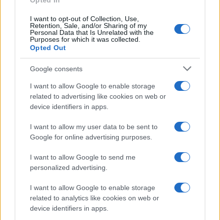
Opted In
I want to opt-out of Collection, Use,
Retention, Sale, and/or Sharing of my
Personal Data that Is Unrelated with the
Purposes for which it was collected.
Opted Out
Google consents
I want to allow Google to enable storage
related to advertising like cookies on web or
Infortunati fantacalcio: cosa fare con i
device identifiers in apps.
lungodegenti Morata, Dumfries,
Vlahovic e Gimenez?
I want to allow my user data to be sent to
Google for online advertising purposes.
Franco Capalbo
I want to allow Google to send me
21 Dicembre 2025
4
minuti
personalized advertising.
I want to allow Google to enable storage
related to analytics like cookies on web or
device identifiers in apps.