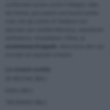
confermare anche contro il Belgio). Man,
del Parma, può essere una buona scelta
visto che gli uomini di Tedesco non
spiccano per solidità difensiva, soprattutto
sull’esterno. Azzardiamo, infine, la
scommessa Dragusin
: attenzione alle sue
zuccate sui piazzati a favore.
Le nostre scelte
DE BRUYNE (BEL)
DOKU (BEL)
TIELEMANS (BEL)