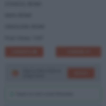
STANCIU (ROM)
MAN (ROM)
DRAGUSIN (ROM)
Post Views:
1.147
COMMENTA
CONDIVIDI
Segui le ultime notizie su
SEGUICI
Google News!
Seguici sul nostro canale WhatsaApp