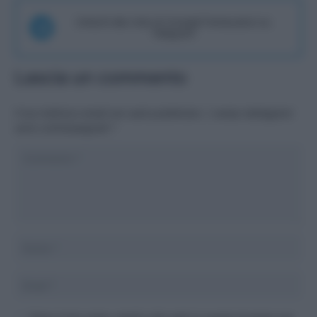
Unisciti alla chat di Consigli Fantacalcio su
Telegram
Lascia un commento
Il tuo indirizzo email non sarà pubblicato.
I campi obbligatori
sono contrassegnati
*