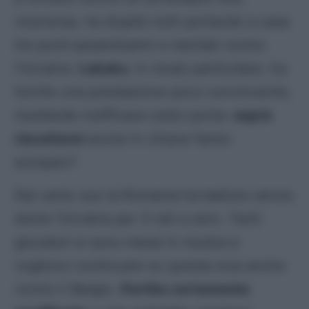
viceversa, ha stupito tutti portando a casa
tre punti pesantissimi e meritati contro
l’Ucraina.
Lukaku
, in modo particolare, ha
fornito una prestazione poco convincente,
risultando inefficace sotto-porta:
saprà
riscattarsi
anche in chiave fanta-
europeo?
Dal canto suo la Romania ha battuto senza
storie l’Ucraina per 3 reti a zero. Tanti
giocatori si sono messi in mostra e
vogliono continuare su questa scia anche
contro il Belgio.
Partita certamente