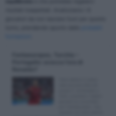
equilibrata
e che potrebbe regalarci
risultati inaspettati. Analizziamo i 6
giocatori da non lasciare fuori per questo
turno, prendendo spunto dalle
probabili
formazioni
.