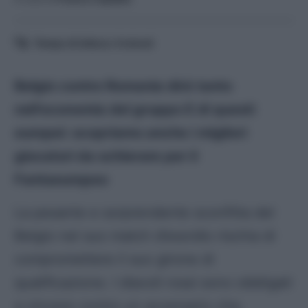
Tempo di lettura:
4
minuti
Belgio contro Romania dirà tanto
nell’economia del gruppo E di questi
europei: scopriamo anche i migliori
giocatori da schierare per il
Fantaeuropeo
La pesante e sorprendente sconfitta del
Belgio nel suo match d’esordio rischia di
compromettere il suo girone di
qualificazione. I diavoli rossi sono obbligati
a vincere contro un avversario che,