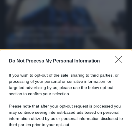
Protetto: Fantacalcio, mercato di
riparazione: 5 difensori dal rendimento
sicuro da prendere
Francesco Pipitone
27 Dicembre 2025
3
minuti
Do Not Process My Personal Information
If you wish to opt-out of the sale, sharing to third parties, or
processing of your personal or sensitive information for
targeted advertising by us, please use the below opt-out
section to confirm your selection.
Please note that after your opt-out request is processed you
may continue seeing interest-based ads based on personal
information utilized by us or personal information disclosed to
third parties prior to your opt-out.