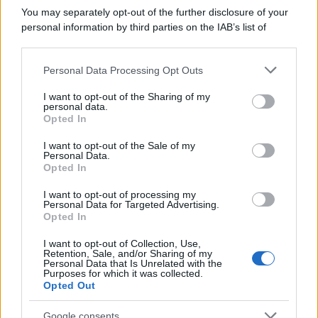
You may separately opt-out of the further disclosure of your
personal information by third parties on the IAB’s list of
Protetto: Fantacalcio, cosa fare con
downstream participants.
Kean e Openda: i segnali dopo la
16esima di Serie A
Personal Data Processing Opt Outs
This information may also be disclosed by us to third parties
on the IAB’s List of Downstream Participants that may further
Francesco Pipitone
I want to opt-out of the Sharing of my
disclose it to other third parties.
personal data.
22 Dicembre 2025
5
minuti
Opted In
Please note that this website/app uses one or more Google
services and may gather and store information including but
I want to opt-out of the Sale of my
Personal Data.
not limited to your visit or usage behaviour. You may click to
Opted In
grant or deny consent to Google and its third-party tags to
use your data for below specified purposes in below Google
I want to opt-out of processing my
consent section.
Personal Data for Targeted Advertising.
Opted In
I want to opt-out of Collection, Use,
Retention, Sale, and/or Sharing of my
Personal Data that Is Unrelated with the
Purposes for which it was collected.
Opted Out
Google consents