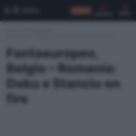
CONSIGLI
CERCA
Home
/
Fantaeuropeo
/
Fantaeuropeo, Belgio – Romania: Doku e Stanciu on fire
Fantaeuropeo,
Belgio – Romania:
Doku e Stanciu on
fire