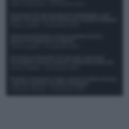
Guido Cantamessa
-
20 Dicembre 2025
Formazioni 16^ giornata Serie A: ballottaggio e casi
dubbi. Chi gioca tra David/Openda e Ferguson/Dybala?
Franco Capalbo
-
20 Dicembre 2025
Calciomercato Roma, arriva un grande nome in
attacco? Si tratta di un ex Napoli!
Franco Capalbo
-
19 Dicembre 2025
Formazione fantacalcio 16^ giornata: 4 giocatori
sconsigliati e da non schierare. Rischiano brutti voti!
Franco Capalbo
-
19 Dicembre 2025
Protetto: Fantacalcio e rigori: quanto incidono davvero
i rigoristi e quando conviene strapagarli
Francesco Pipitone
-
19 Dicembre 2025