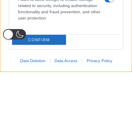
related to security, including authentication
functionality and fraud prevention, and other
user protection.
CONFIRM
Data Deletion
Data Access
Privacy Policy
Probabili
Voti
Seguici su Youtube
Seguici su
Seguici su
Formazioni
Telegram
Whatsapp
Strumenti Fantacalcio
Voti Fantacalcio Serie A