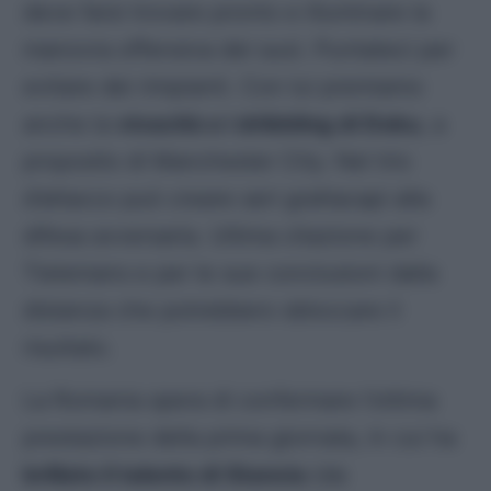
deve farsi trovare pronto e illuminare la
manovra offensiva dei suoi. Puntateci per
evitare dei rimpianti. Con lui premiamo
anche la
vivacità e i dribbling di Doku
, a
proposito di Manchester City. Nel trio
d’attacco può creare seri grattacapi alla
difesa avversaria. Ultima citazione per
Tielemans e per le sue conclusioni dalla
distanza che potrebbero sbloccare il
risultato.
La Romania spera di confermare l’ottima
prestazione della prima giornata, in cui ha
brillato il talento di Stanciu
(da