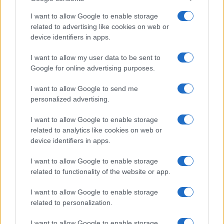
Infortunati fantacalcio: cosa fare con i
lungodegenti Morata, Dumfries,
I want to allow Google to enable storage
Vlahovic e Gimenez?
related to advertising like cookies on web or
device identifiers in apps.
Franco Capalbo
I want to allow my user data to be sent to
21 Dicembre 2025
4
minuti
Google for online advertising purposes.
I want to allow Google to send me
personalized advertising.
I want to allow Google to enable storage
related to analytics like cookies on web or
device identifiers in apps.
I want to allow Google to enable storage
related to functionality of the website or app.
I want to allow Google to enable storage
related to personalization.
I want to allow Google to enable storage