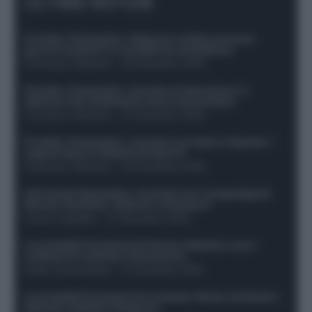
ULTIME NOTIZIE
Protetto: Fantacalcio, Hojlund e Lukaku possono
giocare insieme? Le variabili da considerare
Francesco Pipitone
-
29 Dicembre 2025
Protetto: Fantacalcio, mercato di riparazione: 5
difensori dal rendimento sicuro da prendere
Francesco Pipitone
-
27 Dicembre 2025
Protetto: Fantacalcio, cosa fare con Kean e Openda: i
segnali dopo la 16esima di Serie A
Francesco Pipitone
-
22 Dicembre 2025
Infortunati fantacalcio: cosa fare con i lungodegenti
Morata, Dumfries, Vlahovic e Gimenez?
Franco Capalbo
-
21 Dicembre 2025
Le probabili formazioni di Genoa-Atalanta: ecco i
sostituti di Lookman e Kossounou
Guido Cantamessa
-
21 Dicembre 2025
Le probabili formazioni di Juventus-Roma: da David e
Openda a Dybala e Ferguson