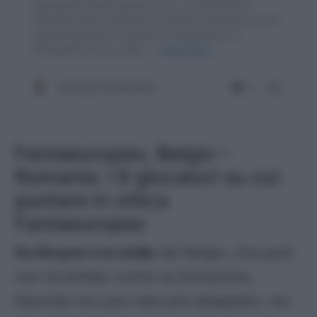
Fantaeuropeo, Belgio –
Romania: i 6 giocatori su cui
puntare in ottica
Fantaeuropeo
De Bruyne è la stella
del Belgio, che però
non ha brillato contro la Slovacchia.
Stavolta non può mancare all’appello, ma