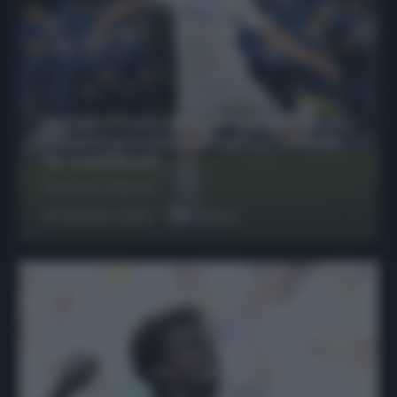
Protetto: Fantacalcio, Hojlund e Lukaku
possono giocare insieme? Le variabili
da considerare
Francesco Pipitone
29 Dicembre 2025
6
minuti