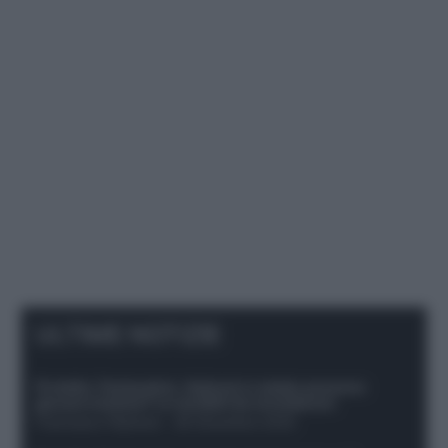
ULTIME NOTIZIE
Protetto: Fantacalcio, Hojlund e Lukaku possono
giocare insieme? Le variabili da considerare
Francesco Pipitone
-
29 Dicembre 2025