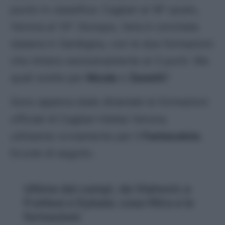
punto in classifica: Cagliari al 16° posto,
Verona al 14°. Dunque, l’aria è concitata
stasera in Sardegna, con le due formazioni
che mirano esclusivamente ai 3 punti. Ma
quali scelte per
Nicola
e
Zanetti
?
Sono appena state diramate le formazioni
ufficiali di Cagliari-Hellas Verona,
utilissime ovviamente per il
Fantacalcio
.
Eccole di seguito.