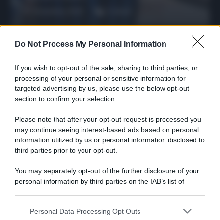
27 Dicembre 2025
3
minuti
Do Not Process My Personal Information
If you wish to opt-out of the sale, sharing to third parties, or
processing of your personal or sensitive information for
targeted advertising by us, please use the below opt-out
section to confirm your selection.
Please note that after your opt-out request is processed you
may continue seeing interest-based ads based on personal
information utilized by us or personal information disclosed to
third parties prior to your opt-out.
Protetto: Fantacalcio, cosa fare con
Kean e Openda: i segnali dopo la
You may separately opt-out of the further disclosure of your
16esima di Serie A
personal information by third parties on the IAB’s list of
downstream participants.
Francesco Pipitone
22 Dicembre 2025
5
minuti
Personal Data Processing Opt Outs
This information may also be disclosed by us to third parties