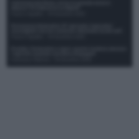
Calciomercato Roma, arriva un grande nome in
attacco? Si tratta di un ex Napoli!
Franco Capalbo
-
19 Dicembre 2025
Formazione fantacalcio 16^ giornata: 4 giocatori
sconsigliati e da non schierare. Rischiano brutti voti!
Franco Capalbo
-
19 Dicembre 2025
Protetto: Fantacalcio e rigori: quanto incidono davvero
i rigoristi e quando conviene strapagarli
Francesco Pipitone
-
19 Dicembre 2025