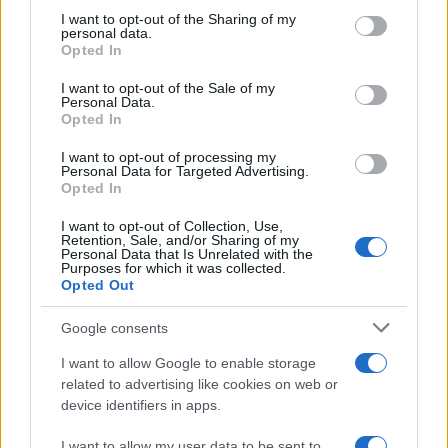
on the IAB’s List of Downstream Participants that may further
I want to opt-out of the Sharing of my
disclose it to other third parties.
personal data.
Opted In
Please note that this website/app uses one or more Google
services and may gather and store information including but
I want to opt-out of the Sale of my
Personal Data.
not limited to your visit or usage behaviour. You may click to
Opted In
grant or deny consent to Google and its third-party tags to
use your data for below specified purposes in below Google
I want to opt-out of processing my
consent section.
Personal Data for Targeted Advertising.
Opted In
I want to opt-out of Collection, Use,
Retention, Sale, and/or Sharing of my
Personal Data that Is Unrelated with the
Purposes for which it was collected.
Infortunati fantacalcio: cosa fare con i
Opted Out
lungodegenti Morata, Dumfries,
Vlahovic e Gimenez?
Google consents
Franco Capalbo
I want to allow Google to enable storage
related to advertising like cookies on web or
21 Dicembre 2025
4
minuti
device identifiers in apps.
I want to allow my user data to be sent to