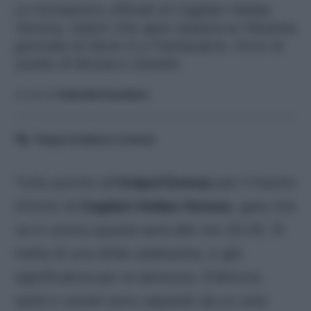
Le formazioni ufficiali di Cagliari-Hellas
Verona, match che apre stasera la 14esima
giornata di Serie A e Fantacalcio. Ecco le
scelte di Nicola e Zanetti.
A cura di
Gabriella Gaudiano
Tempo di lettura:
2
minuti
Tutto pronto all
‘Unipol Domus
per il fischio
d’inizio di
Cagliari-Hellas Verona
, gara che
va in scena questa sera alle ore 20.45. Si
tratta di una sfida caldissima, e già
significativa per la salvezza. D’altrone,
sardi e veneti sono separati da un solo