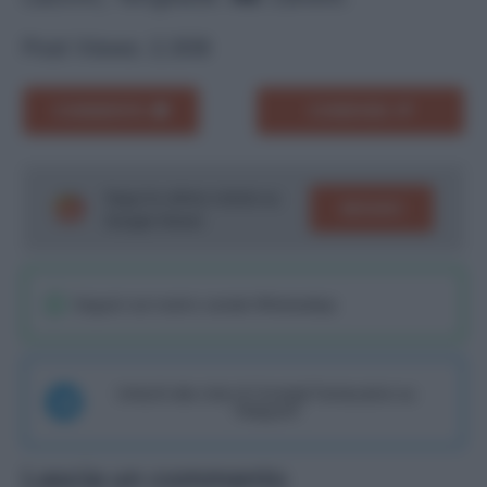
Post Views:
2.308
COMMENTA
CONDIVIDI
Segui le ultime notizie su
SEGUICI
Google News!
Seguici sul nostro canale WhatsaApp
Unisciti alla chat di Consigli Fantacalcio su
Telegram
Lascia un commento