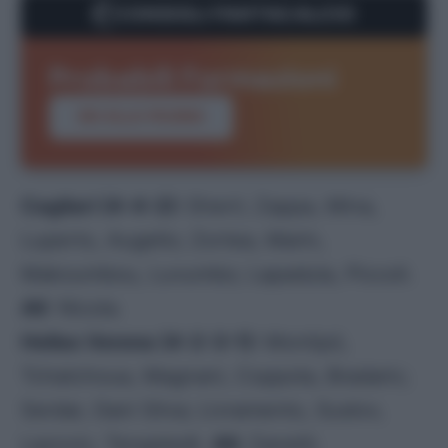
CONSIGLI FANTACALCIO
Probabili Formazioni
VAI ALLA PAGINA
Cagliari (4-4-2):
Sherri; Zappa, Mina,
Luperto, Augello; Zortea, Marin,
Makoumbou, Luvumbo; Lapadula, Piccoli.
All
: Nicola.
Hellas Verona (4-2-3-1):
Montipó,
Tchatchoua, Magnani, Coppola, Bradaric;
Serdar, Dani Silva; Livramento, Suslov,
Lazovic; Tengstedt.
All:
Zanetti.