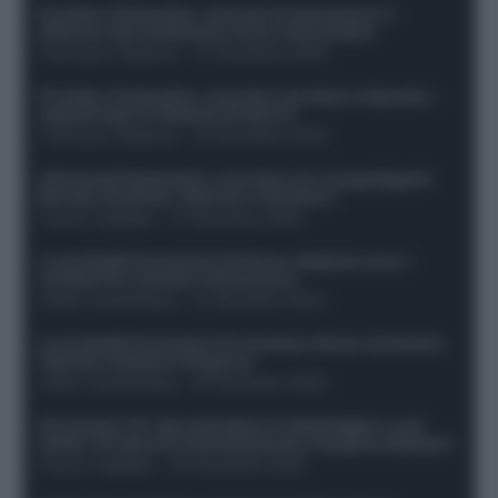
Protetto: Fantacalcio, mercato di riparazione: 5
difensori dal rendimento sicuro da prendere
Francesco Pipitone
-
27 Dicembre 2025
Protetto: Fantacalcio, cosa fare con Kean e Openda: i
segnali dopo la 16esima di Serie A
Francesco Pipitone
-
22 Dicembre 2025
Infortunati fantacalcio: cosa fare con i lungodegenti
Morata, Dumfries, Vlahovic e Gimenez?
Franco Capalbo
-
21 Dicembre 2025
Le probabili formazioni di Genoa-Atalanta: ecco i
sostituti di Lookman e Kossounou
Guido Cantamessa
-
21 Dicembre 2025
Le probabili formazioni di Juventus-Roma: da David e
Openda a Dybala e Ferguson
Guido Cantamessa
-
20 Dicembre 2025
Formazioni 16^ giornata Serie A: ballottaggio e casi
dubbi. Chi gioca tra David/Openda e Ferguson/Dybala?
Franco Capalbo
-
20 Dicembre 2025