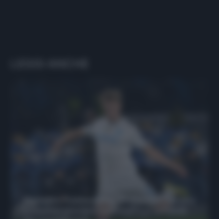
LEGGI ANCHE
Protetto: Fantacalcio, Hojlund e Lukaku
possono giocare insieme? Le variabili