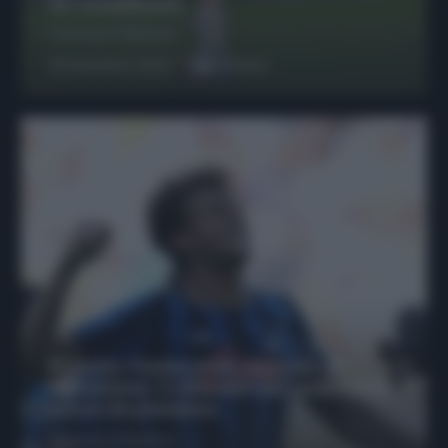
da considerare
Francesco Pipitone
29 Dicembre 2025
6
minuti
Protetto: Fantacalcio, mercato di
riparazione: 5 difensori dal rendimento
sicuro da prendere
Francesco Pipitone