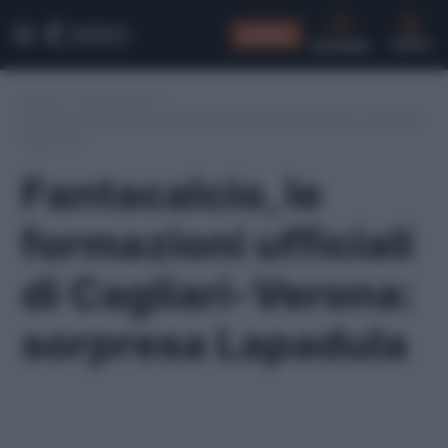
CONSIGLI
CERCA
Home
/
Formazioni
/
Fantacalcio, le formazioni ufficiali di Cagliari-Verona: sorpresa
Lapadula
Fantacalcio, le
formazioni ufficiali
di Cagliari-Verona:
sorpresa Lapadula