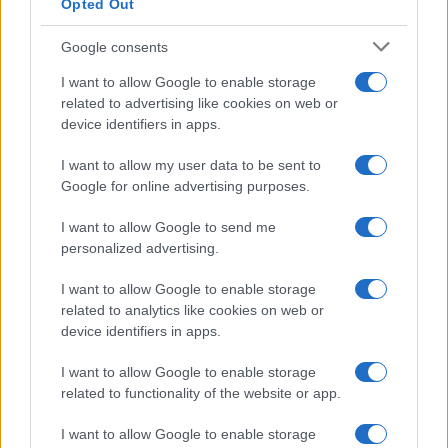
Opted Out
Google consents
I want to allow Google to enable storage
related to advertising like cookies on web or
device identifiers in apps.
I want to allow my user data to be sent to
Google for online advertising purposes.
Infortunati fantacalcio: cosa fare con i
lungodegenti Morata, Dumfries,
I want to allow Google to send me
Vlahovic e Gimenez?
personalized advertising.
Franco Capalbo
I want to allow Google to enable storage
21 Dicembre 2025
4
minuti
related to analytics like cookies on web or
device identifiers in apps.
I want to allow Google to enable storage
related to functionality of the website or app.
I want to allow Google to enable storage