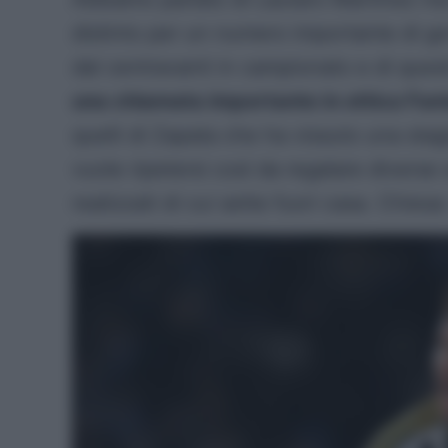
distinto per un numero importante di gol
dal centravanti in campionato e di ques
una chiamata importante in ottica Fan
quelli di Zapata che ha vissuto una stag
vuole ripetersi così da regalare diverse s
realizzati di cui sette fuori casa. Chiesa: