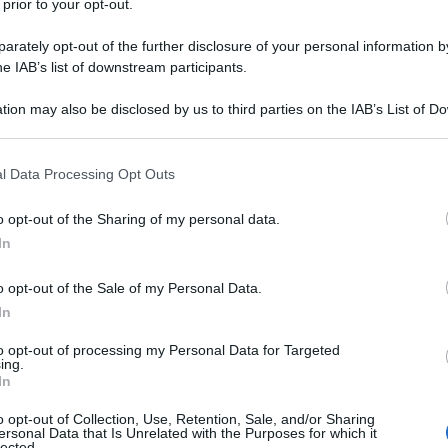
 prior to your opt-out.
ssono dare indicazioni importanti
rately opt-out of the further disclosure of your personal information by
acalcio
. La parte più importante è quella
he IAB’s list of downstream participants.
 trovare preparati così da costruire una
tion may also be disclosed by us to third parties on the IAB’s List of 
 possibile.
 that may further disclose it to other third parties.
e fondamentale sotto tanti punti di vista
 that this website/app uses one or more Google services and may gath
l Data Processing Opt Outs
including but not limited to your visit or usage behaviour. You may click 
el minimo dettaglio, squadre e giocatori in
 to Google and its third-party tags to use your data for below specifi
o opt-out of the Sharing of my personal data.
ogle consent section.
 gli aspetti da tenere in considerazione e
In
l fatti in casa e in trasferta
.
Andiamo
o opt-out of the Sale of my Personal Data.
egnato più gol in trasferta nella scorsa
In
utaro Martinez.
to opt-out of processing my Personal Data for Targeted
ing.
In
: Lautaro e Koopmeiners i
o opt-out of Collection, Use, Retention, Sale, and/or Sharing
ersonal Data that Is Unrelated with the Purposes for which it
lected.