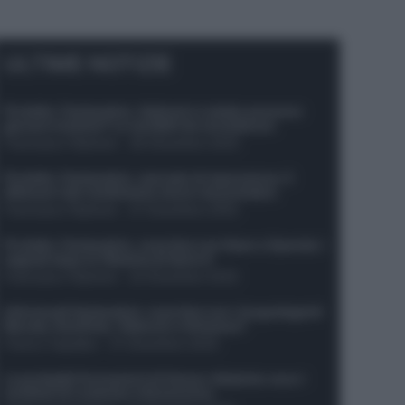
ULTIME NOTIZIE
Protetto: Fantacalcio, Hojlund e Lukaku possono
giocare insieme? Le variabili da considerare
Francesco Pipitone
-
29 Dicembre 2025
Protetto: Fantacalcio, mercato di riparazione: 5
difensori dal rendimento sicuro da prendere
Francesco Pipitone
-
27 Dicembre 2025
Protetto: Fantacalcio, cosa fare con Kean e Openda: i
segnali dopo la 16esima di Serie A
Francesco Pipitone
-
22 Dicembre 2025
Infortunati fantacalcio: cosa fare con i lungodegenti
Morata, Dumfries, Vlahovic e Gimenez?
Franco Capalbo
-
21 Dicembre 2025
Le probabili formazioni di Genoa-Atalanta: ecco i
sostituti di Lookman e Kossounou