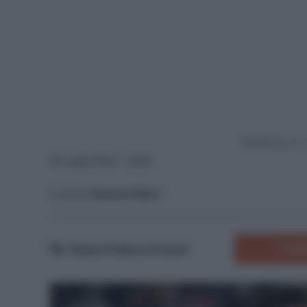
Powered by
19 Luglio 2024 - 18:29
A cura di
Saverio Fattori
COMM
Tempo di lettura:
6
minuti