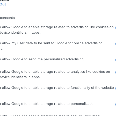
Out
i nerazzurro che ha trascinato l’Inter alla
 e letale all’interno dell’area di rigore
consents
passata stagione troviamo la capacità di
o allow Google to enable storage related to advertising like cookies on
evice identifiers in apps.
San Siro infatti ha realizzato 15 dei 24
ampionato. Altro giocatore ad aver
o allow my user data to be sent to Google for online advertising
s.
iamo Koopmeiners: con la maglia
to allow Google to send me personalized advertising.
10 fuori casa.
o allow Google to enable storage related to analytics like cookies on
evice identifiers in apps.
o allow Google to enable storage related to functionality of the website
o allow Google to enable storage related to personalization.
o allow Google to enable storage related to security, including