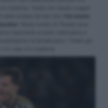
 in trasferta. Tredici reti messe a segno
ti sette lontano da San Siro.
Può essere
tacalcio
. Stessi numeri di Thuram sono
ione importante a livello realizzativo e
oddisfazioni ai fantallenatori. Tredici gol
 3 in casa, 6 in trasferta.