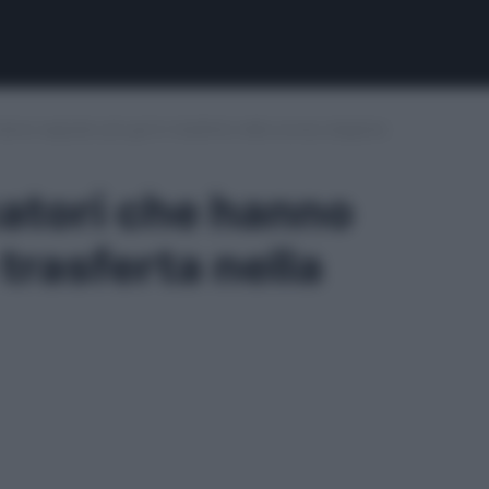
hanno segnato più gol in trasferta nella scorsa stagione
catori che hanno
trasferta nella