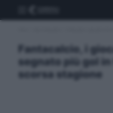
Home
/
Asta Fantacalcio
/
Fantacalcio, i giocatori che 
Fantacalcio, i gio
segnato più gol in 
scorsa stagione