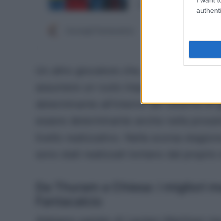
authenti
Un altro giocatore che,
nel corso della
assumere un ruolo importante è Gudmund
determinante all’interno del sistema di g
essere determinante anche nella prossim
livello realizzativo. Nella scorsa stagi
sono stati realizzati lontano dal proprio 
Da Thuram a Chiesa: i migliori mar
Fantacalcio
Abbiamo parlato di Lautaro Martinez ma a