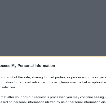
ocess My Personal Information
, chi sono i giocatori ad aver segnato
to opt-out of the sale, sharing to third parties, or processing of your per
one. Domina Lautaro
formation for targeted advertising by us, please use the below opt-out s
 selection.
mpionato e le varie squadre si stanno
 that after your opt-out request is processed you may continue seeing i
la prima partita di campionato. Un periodo
ased on personal information utilized by us or personal information dis