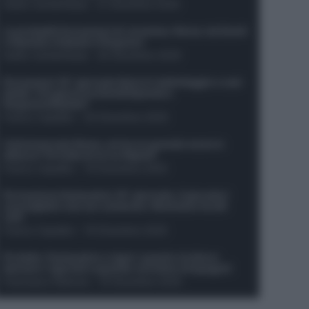
Guido Cantamessa
-
21 Dicembre 2025
Le probabili formazioni di Juventus-Roma: da David
e Openda a Dybala e Ferguson
Guido Cantamessa
-
20 Dicembre 2025
Formazioni 16^ giornata Serie A: ballottaggio e casi
dubbi. Chi gioca tra David/Openda e
Ferguson/Dybala?
Franco Capalbo
-
20 Dicembre 2025
Calciomercato Roma, arriva un grande nome in
attacco? Si tratta di un ex Napoli!
Franco Capalbo
-
19 Dicembre 2025
Formazione fantacalcio 16^ giornata: 4 giocatori
sconsigliati e da non schierare. Rischiano brutti
voti!
Franco Capalbo
-
19 Dicembre 2025
Protetto: Fantacalcio e rigori: quanto incidono
davvero i rigoristi e quando conviene strapagarli
Francesco Pipitone
-
19 Dicembre 2025