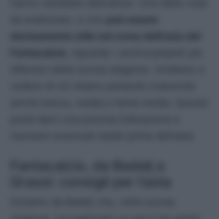
hanno cambiato allenatore. Una delle cose
da analizzare, e che
può essere
decisamente utile nel corso dell’asta del
Fantacalcio
, riguarda i centrocampisti più
difensivi della scorsa stagione. Andiamo a
vedere di chi stiamo parlando inserendo
anche bonus, media e fanta media. Questo
potrà darci una precisa indicazione e
risolvere eventuali dubbi prima dell’asta.
Fantacalcio, da Badelj a
Grassi: consigli per l’asta
Iniziamo da Badelj che, nella scorsa
stagione, ha realizzato un gol e tre assist