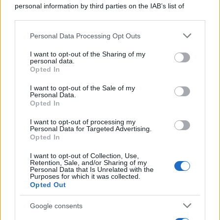
personal information by third parties on the IAB’s list of
downstream participants.
Personal Data Processing Opt Outs
This information may also be disclosed by us to third parties
on the IAB’s List of Downstream Participants that may further
Protetto: Fantacalcio, cosa fare con
I want to opt-out of the Sharing of my
disclose it to other third parties.
personal data.
Kean e Openda: i segnali dopo la
Opted In
16esima di Serie A
Please note that this website/app uses one or more Google
services and may gather and store information including but
I want to opt-out of the Sale of my
Francesco Pipitone
Personal Data.
not limited to your visit or usage behaviour. You may click to
Opted In
22 Dicembre 2025
5
minuti
grant or deny consent to Google and its third-party tags to
use your data for below specified purposes in below Google
I want to opt-out of processing my
consent section.
Personal Data for Targeted Advertising.
Opted In
I want to opt-out of Collection, Use,
Retention, Sale, and/or Sharing of my
Personal Data that Is Unrelated with the
Purposes for which it was collected.
Opted Out
Google consents