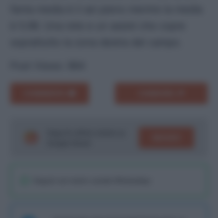
fanta media è il sei pieno mentre la media
è 5.96. Una rete e un assist che copre
soprattutto la zona destra del campo.
Post Views:
984
COMMENTA
CONDIVIDI
Segui le ultime notizie su
SEGUICI
Google News!
Seguici sul nostro canale WhatsaApp