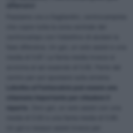
difensivi
Passiamo ora a Gagliardini, centrocampista
che copre tutta la zona centrale del
centrocampo con l’obiettivo di aiutare la
fase difensiva. Un gol, un solo assist e una
media di 5.87. La fanta media invece si
avvicina al sei essendo di 5.92. Parte dal
centro per poi spostarsi sulla sinistra:
Lobotka al Fantacalcio può essere una
chiamata importante per chiudere il
reparto
. Zero gol, un solo assist con una
media di 5.93 e una fanta media di 5.90.
Un gol e nessun assist invece per