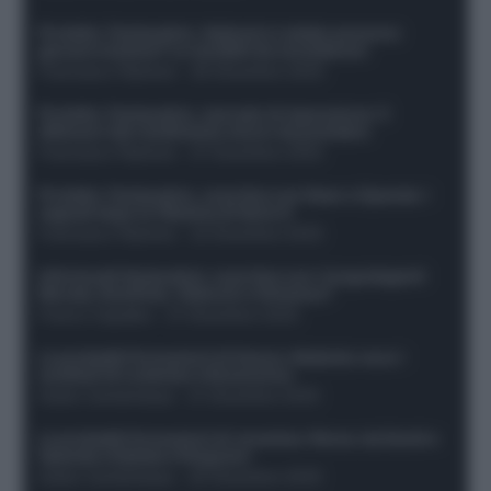
Protetto: Fantacalcio, Hojlund e Lukaku possono
giocare insieme? Le variabili da considerare
Francesco Pipitone
-
29 Dicembre 2025
Protetto: Fantacalcio, mercato di riparazione: 5
difensori dal rendimento sicuro da prendere
Francesco Pipitone
-
27 Dicembre 2025
Protetto: Fantacalcio, cosa fare con Kean e Openda: i
segnali dopo la 16esima di Serie A
Francesco Pipitone
-
22 Dicembre 2025
Infortunati fantacalcio: cosa fare con i lungodegenti
Morata, Dumfries, Vlahovic e Gimenez?
Franco Capalbo
-
21 Dicembre 2025
Le probabili formazioni di Genoa-Atalanta: ecco i
sostituti di Lookman e Kossounou
Guido Cantamessa
-
21 Dicembre 2025
Le probabili formazioni di Juventus-Roma: da David e
Openda a Dybala e Ferguson
Guido Cantamessa
-
20 Dicembre 2025