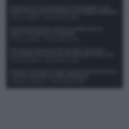
Formazioni 16^ giornata Serie A: ballottaggio e casi
dubbi. Chi gioca tra David/Openda e Ferguson/Dybala?
Franco Capalbo
-
20 Dicembre 2025
Calciomercato Roma, arriva un grande nome in
attacco? Si tratta di un ex Napoli!
Franco Capalbo
-
19 Dicembre 2025
Formazione fantacalcio 16^ giornata: 4 giocatori
sconsigliati e da non schierare. Rischiano brutti voti!
Franco Capalbo
-
19 Dicembre 2025
Protetto: Fantacalcio e rigori: quanto incidono davvero
i rigoristi e quando conviene strapagarli
Francesco Pipitone
-
19 Dicembre 2025