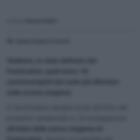
A cura di
Saverio Fattori
Tempo di lettura:
6
minuti
Vediamo, in vista dell’asta del
Fantacalcio, quali sono i 10
centrocampisti dal ruolo più difensivi
nella scorsa stagione
Ci avviciniamo sempre di più all’inizio del
prossimo campionato e, di conseguenza,
all’inizio della nuova stagione di
Fantacalcio
. Questo è il periodo più