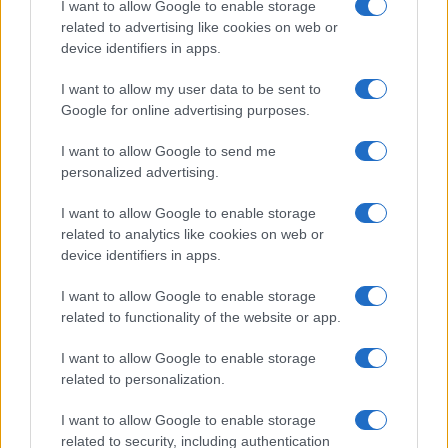
I want to allow Google to enable storage
related to advertising like cookies on web or
device identifiers in apps.
Infortunati fantacalcio: cosa fare con i
lungodegenti Morata, Dumfries,
I want to allow my user data to be sent to
Vlahovic e Gimenez?
Google for online advertising purposes.
Franco Capalbo
I want to allow Google to send me
21 Dicembre 2025
4
minuti
personalized advertising.
I want to allow Google to enable storage
related to analytics like cookies on web or
device identifiers in apps.
I want to allow Google to enable storage
related to functionality of the website or app.
I want to allow Google to enable storage
related to personalization.
I want to allow Google to enable storage
related to security, including authentication