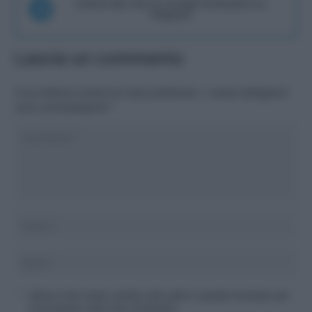
Unisciti alla chat di Consigli Fantacalcio su
Telegram
Lascia un commento
Il tuo indirizzo email non sarà pubblicato.
I campi obbligatori
sono contrassegnati
*
Salva il mio nome, email e sito web in questo browser per
la prossima volta che commento.