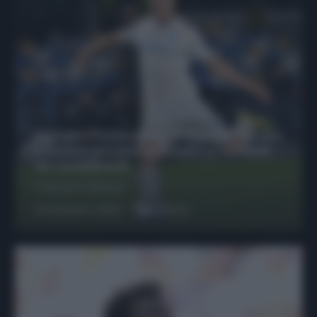
Protetto: Fantacalcio, Hojlund e Lukaku
possono giocare insieme? Le variabili
da considerare
Francesco Pipitone
29 Dicembre 2025
6
minuti