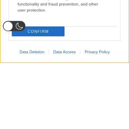
functionality and fraud prevention, and other
user protection.
CONFIRM
Data Deletion
Data Access
Privacy Policy
Probabili
Voti
Seguici su Youtube
Seguici su
Seguici su
Formazioni
Telegram
Whatsapp