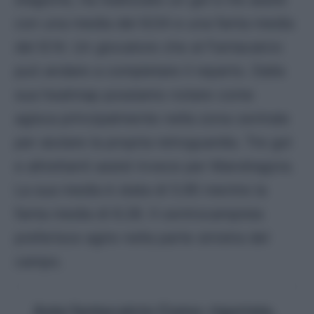
con una media del 6.04 e una fanta media
del 6.14. Un giocatore che al Fantacalcio
può andare a completare il reparto. Dalla
sua heatmap possiamo notare come
agisca principalmente nella zona centrale
per aiutare la propria retroguardia. Tre gol
e altrettanti assist invece per Mandragora.
La sua media è stata di 5.95 mentre la
fanta media di 6.28. Il centrocampista
preferisce agire nella parte sinistra del
campo.