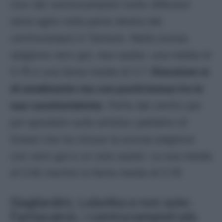
Uno dei centrocampisti molto difensivi
(ama agire nella parte destra del
centrocampo) è Tameze. Nella scorsa
stagione zero gol, due assist, una media di
5.78 e una fanta media di 5.7.
Giocatore sì
di rendimento ma con pochi bonus tra le
sue caratteristiche
. Parte dal centro per
poi spostarsi sulla sinistra: parliamo di
Grassi che ha chiuso la scorsa stagione
con zero gol e un solo assist. La sua media
di 5.92 mentre la fanta media di 5.76
Gagliardini, Lobotka e non solo:
Fantacalcio, i centrocampisti più