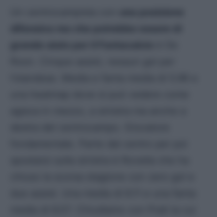
Un centrocampista con
una posizione
difensiva ma che potrebbe essere di
grande aiuto per il Fantacalcio
è De
Roon. Cinque assist, nessun gol per
l’olandese. Media e fanta media di 5.96 e
una heatmap dove si può vedere come
agisca in mezzo, a sinistra ma anche a
destra del centrocampo. Giocatore
fondamentale. Parte dal centro per poi
spostarsi sulla sinistra è Rovella che ha
chiuso la scorsa stagione con zero gol e
due assist. Una media di 6.11 e una fanta
media di 6.07. Chiudiamo con Prati la cui