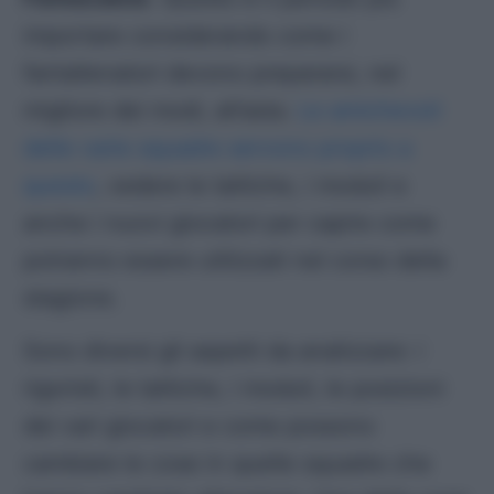
importare considerando come i
fantallenatori devono prepararsi, nel
migliore dei modi, all’asta.
Le amichevoli
delle varie squadre servono proprio a
questo
, vedere le tattiche, i moduli e
anche i nuovi giocatori per capire come
potranno essere utilizzati nel corso della
stagione.
Sono diversi gli aspetti da analizzare: i
rigoristi, le tattiche, i moduli, le posizioni
dei vari giocatori e come possono
cambiare le cose in quelle squadre che