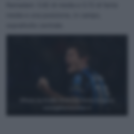
Ramadani: 5.82 di media e 5.72 di fanta
media e una posizione, in campo,
soprattutto centrale.
(Photo by Emilio Andreoli, Getty Images)
consiglifantacalcio.it