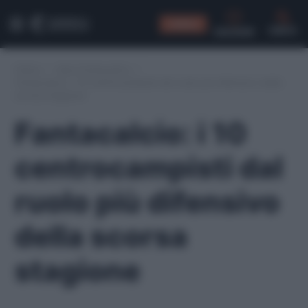
CONSIGLI
CERCA
Home
/
Asta Fantacalcio
/
Fantacalcio: i 10 centrocampisti dal ruolo più difensivo della
scorsa stagione
Fantacalcio: i 10
centrocampisti dal
ruolo più difensivo
della scorsa
stagione