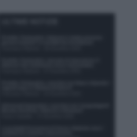
ULTIME NOTIZIE
Protetto: Fantacalcio, Hojlund e Lukaku possono
giocare insieme? Le variabili da considerare
Francesco Pipitone
-
29 Dicembre 2025
Protetto: Fantacalcio, mercato di riparazione: 5
difensori dal rendimento sicuro da prendere
Francesco Pipitone
-
27 Dicembre 2025
Protetto: Fantacalcio, cosa fare con Kean e Openda: i
segnali dopo la 16esima di Serie A
Francesco Pipitone
-
22 Dicembre 2025
Infortunati fantacalcio: cosa fare con i lungodegenti
Morata, Dumfries, Vlahovic e Gimenez?
Franco Capalbo
-
21 Dicembre 2025
Le probabili formazioni di Genoa-Atalanta: ecco i
sostituti di Lookman e Kossounou