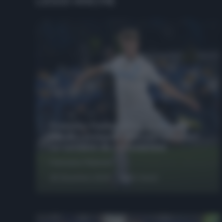
LEGGI ANCHE
Protetto: Fantacalcio, Hojlund e
Lukaku possono giocare insieme?
Le variabili da considerare
Francesco Pipitone
29 Dicembre 2025
6
minuti