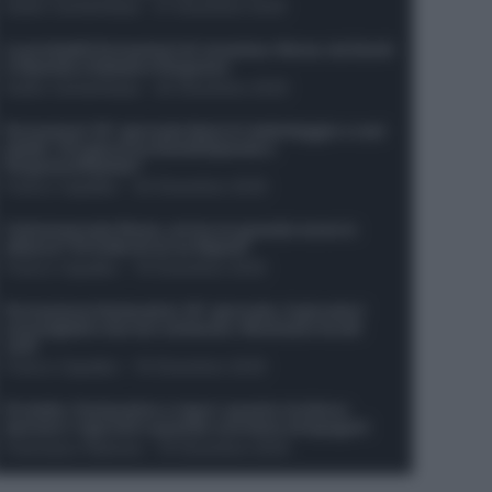
Guido Cantamessa
-
21 Dicembre 2025
Le probabili formazioni di Juventus-Roma: da David
e Openda a Dybala e Ferguson
Guido Cantamessa
-
20 Dicembre 2025
Formazioni 16^ giornata Serie A: ballottaggio e casi
dubbi. Chi gioca tra David/Openda e
Ferguson/Dybala?
Franco Capalbo
-
20 Dicembre 2025
Calciomercato Roma, arriva un grande nome in
attacco? Si tratta di un ex Napoli!
Franco Capalbo
-
19 Dicembre 2025
Formazione fantacalcio 16^ giornata: 4 giocatori
sconsigliati e da non schierare. Rischiano brutti
voti!
Franco Capalbo
-
19 Dicembre 2025
Protetto: Fantacalcio e rigori: quanto incidono
davvero i rigoristi e quando conviene strapagarli
Francesco Pipitone
-
19 Dicembre 2025