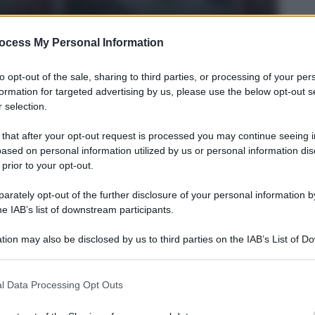
y Images
ocess My Personal Information
to opt-out of the sale, sharing to third parties, or processing of your per
formation for targeted advertising by us, please use the below opt-out s
 selection.
 that after your opt-out request is processed you may continue seeing i
ased on personal information utilized by us or personal information dis
 prior to your opt-out.
rately opt-out of the further disclosure of your personal information by
he IAB’s list of downstream participants.
tion may also be disclosed by us to third parties on the IAB’s List of 
 that may further disclose it to other third parties.
 that this website/app uses one or more Google services and may gath
l Data Processing Opt Outs
including but not limited to your visit or usage behaviour. You may click 
. Per visualizzarlo inserisci la password
 to Google and its third-party tags to use your data for below specifi