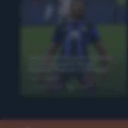
Infortunati fantacalcio: cosa fare
con i lungodegenti Morata,
Dumfries, Vlahovic e Gimenez?
Franco Capalbo
21 Dicembre 2025
4
minuti