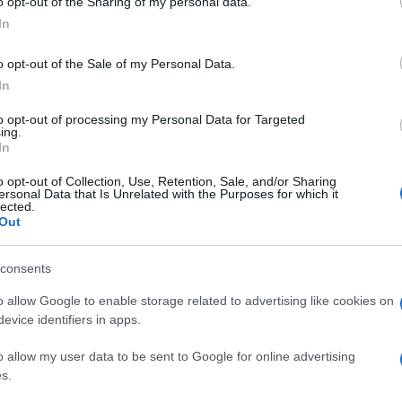
o opt-out of the Sharing of my personal data.
ogle consent section.
In
o opt-out of the Sale of my Personal Data.
In
to opt-out of processing my Personal Data for Targeted
ing.
In
o opt-out of Collection, Use, Retention, Sale, and/or Sharing
ersonal Data that Is Unrelated with the Purposes for which it
lected.
SEGUICI
su Google News!
Out
consents
o allow Google to enable storage related to advertising like cookies on
Unisciti alla chat di Consigli Fantacalcio su Telegram
evice identifiers in apps.
o allow my user data to be sent to Google for online advertising
s.