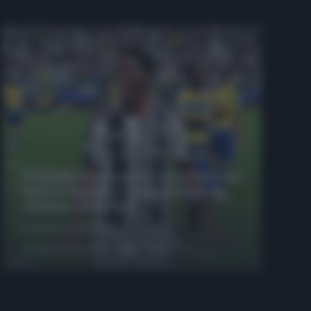
Protetto: Fantacalcio, cosa fare con
Kean e Openda: i segnali dopo la
16esima di Serie A
Francesco Pipitone
22 Dicembre 2025
5
minuti