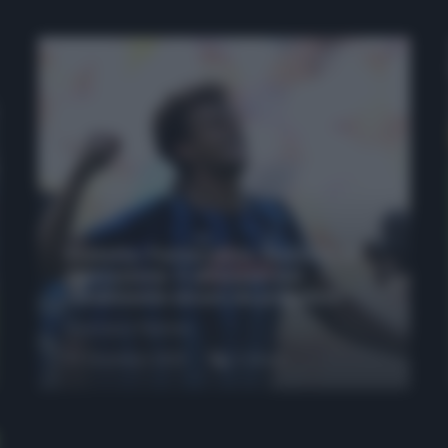
Protetto: Fantacalcio, mercato di
riparazione: 5 difensori dal
rendimento sicuro da prendere
Francesco Pipitone
27 Dicembre 2025
3
minuti