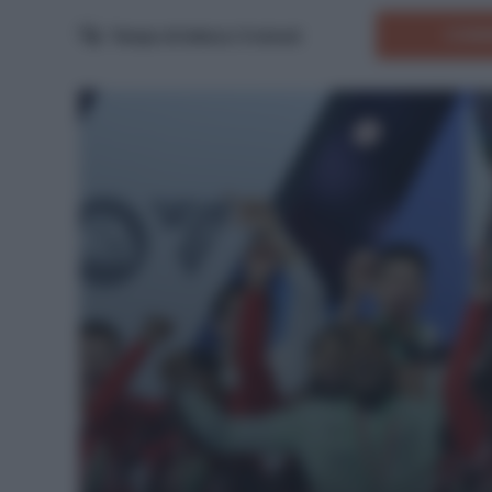
COMM
Tempo di lettura:
5
minuti