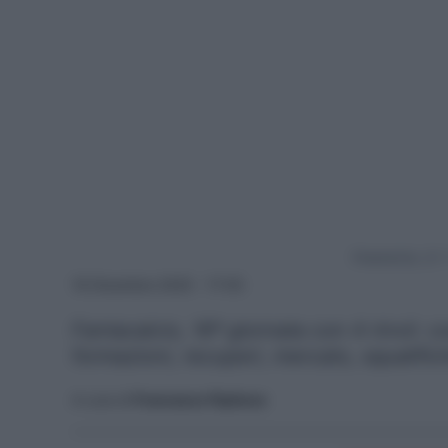
Powered by
16 Dicembre 2025 - 17:05
Fantacalcio, 16ª giornata con 4 rinvii: c
formazioni, recuperi, mercato, squalific
A cura di
Francesco Pipitone