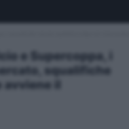
, i casi particolari: mercato, squalifiche e doppi voti. Come avviene
cio e Supercoppa, i
mercato, squalifiche
 avviene il