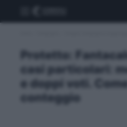
Home
/
Fantacalcio
/
Protetto: Fantacalcio e Supercoppa
Protetto: Fantacal
casi particolari: 
e doppi voti. Come
conteggio