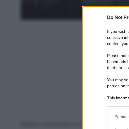
Gett
Do Not Pr
If you wish 
sensitive in
confirm your
Please note
based ads b
third parties
You may sepa
parties on t
This informa
Participants
Please note
Persona
information 
Questo contenuto è protetto da password
deny consent