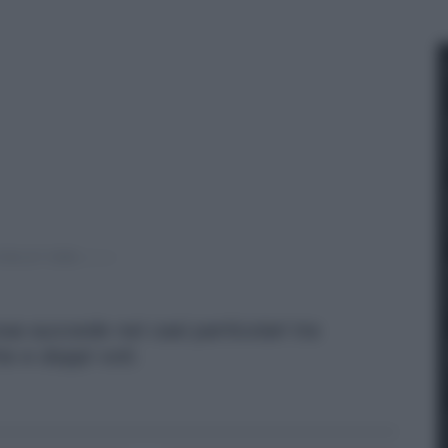
osa succede nei casi particolari tra
he e doppi voti.