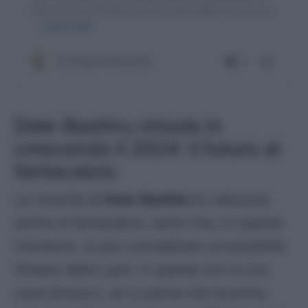
Dele-Bashiru chiude in
crescendo il 2024: il futuro al
fantacalcio
La crescita di
Dele-Bashiru
lo valorizza
anche al fantacalcio, tanto che, in questo
momento, si può considerare un possibile
titolare della Lazio. E questa non è una
cosa da poco, se si pensa che la prima