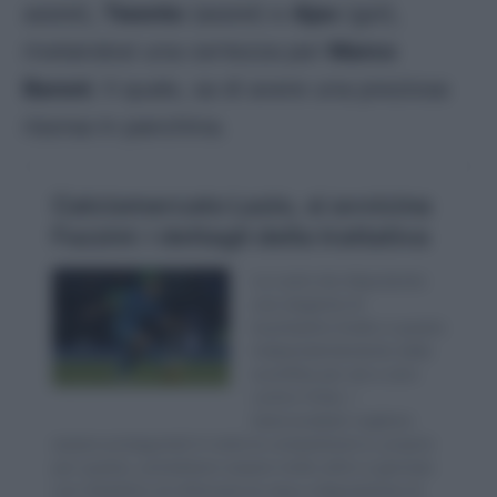
assist),
Twente
(assist) e
Ajax
(gol),
rivelandosi una certezza per
Marco
Baroni
. Il quale, sa di avere una preziosa
risorsa in panchina.