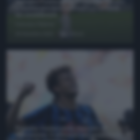
Protetto: Fantacalcio, Hojlund e Lukaku
possono giocare insieme? Le variabili
da considerare
Francesco Pipitone
29 Dicembre 2025
6
minuti
Protetto: Fantacalcio, mercato di
riparazione: 5 difensori dal rendimento