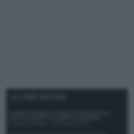
ULTIME NOTIZIE
Protetto: Fantacalcio, Hojlund e Lukaku possono
giocare insieme? Le variabili da considerare
Francesco Pipitone
-
29 Dicembre 2025