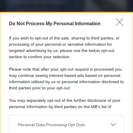
sicuro da prendere
Francesco Pipitone
27 Dicembre 2025
3
minuti
Do Not Process My Personal Information
If you wish to opt-out of the sale, sharing to third parties, or
processing of your personal or sensitive information for
targeted advertising by us, please use the below opt-out
section to confirm your selection.
Please note that after your opt-out request is processed you
may continue seeing interest-based ads based on personal
information utilized by us or personal information disclosed to
third parties prior to your opt-out.
You may separately opt-out of the further disclosure of your
personal information by third parties on the IAB’s list of
Protetto: Fantacalcio, cosa fare con
downstream participants.
Kean e Openda: i segnali dopo la
16esima di Serie A
Personal Data Processing Opt Outs
This information may also be disclosed by us to third parties
Francesco Pipitone
on the IAB’s List of Downstream Participants that may further