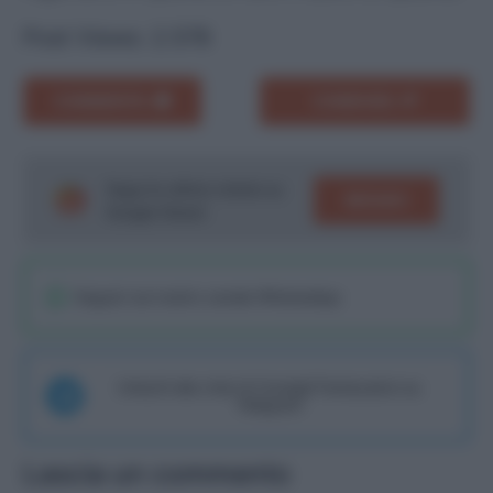
Post Views:
2.578
COMMENTA
CONDIVIDI
Segui le ultime notizie su
SEGUICI
Google News!
Seguici sul nostro canale WhatsaApp
Unisciti alla chat di Consigli Fantacalcio su
Telegram
Lascia un commento