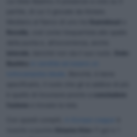
cui Dele-Bashiru 4 presenze a voto su 5
partite, di cui 3 giocate da titolare.
Mediano al fianco di uno tra
Guendouzi
o
Rovella
, così come trequartista alle spalle
della punta e, all’occorrenza, anche
laterale
, benché non sia il suo ruolo.
Dele-
Bashiru
si candida ad essere un
tuttocampista ideale
. Benché, è bene
specificarlo, il ruolo che gli si addice di più
è quello di incursore pronto a
concludere
l’azione
e trovare la rete.
Con questi compiti,
in
Europa League
è
riuscito a punire
Dinamo Kiev
(1 gol e 1