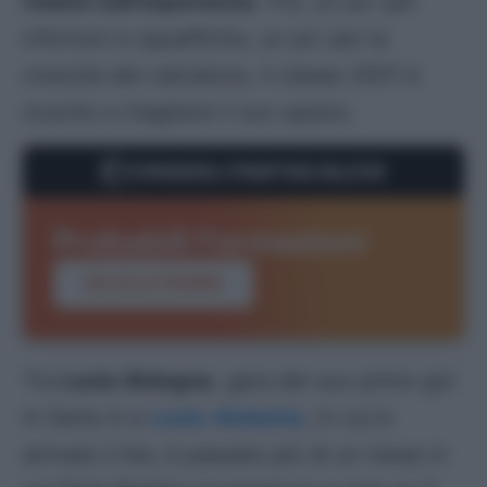
rodato sull’esperienza
. Poi, un po’ per
infortuni e squalifiche, un po’ per la
crescita del calciatore, il
classe 2001
è
riuscito a ritagliarsi il suo spazio.
CONSIGLI FANTACALCIO
Probabili Formazioni
VAI ALLA PAGINA
Tra
Lazio-Bologna
, gara del suo primo gol
in Serie A e
Lazio-Atalanta
, in cui è
arrivato il bis, è passato più di un mese in