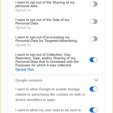
I want to opt-out of the Sharing of my
disclose it to other third parties.
22 Dicembre 2025
personal data.
5
minuti
Opted In
Please note that this website/app uses one or more Google
services and may gather and store information including but
I want to opt-out of the Sale of my
Personal Data.
not limited to your visit or usage behaviour. You may click to
Opted In
grant or deny consent to Google and its third-party tags to
use your data for below specified purposes in below Google
I want to opt-out of processing my
consent section.
Personal Data for Targeted Advertising.
Opted In
I want to opt-out of Collection, Use,
Retention, Sale, and/or Sharing of my
Personal Data that Is Unrelated with the
Purposes for which it was collected.
Opted Out
Google consents
Infortunati fantacalcio: cosa fare con i
lungodegenti Morata, Dumfries,
I want to allow Google to enable storage
Vlahovic e Gimenez?
related to advertising like cookies on web or
device identifiers in apps.
Franco Capalbo
21 Dicembre 2025
4
minuti
I want to allow my user data to be sent to