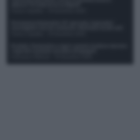
attacco? Si tratta di un ex Napoli!
Franco Capalbo
-
19 Dicembre 2025
Formazione fantacalcio 16^ giornata: 4 giocatori
sconsigliati e da non schierare. Rischiano brutti voti!
Franco Capalbo
-
19 Dicembre 2025
Protetto: Fantacalcio e rigori: quanto incidono davvero
i rigoristi e quando conviene strapagarli
Francesco Pipitone
-
19 Dicembre 2025