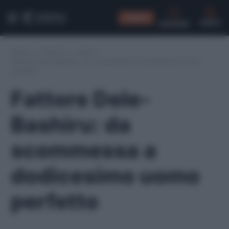
CONSIGLI
CERCA
Home
/
Serie A
/
Lazio
/
Fattore Dele-Bashiru: da scommessa a dodicesimo uomo
perfetto
Fattore Dele-
Bashiru: da
scommessa a
dodicesimo uomo
perfetto