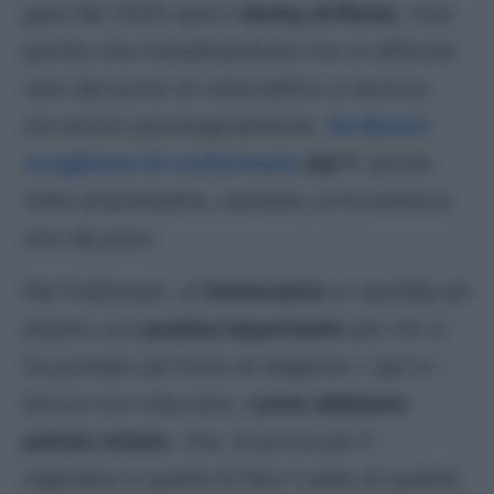
gara del 2025 sarà il
derby di Roma
. Una
partita che indubbiamente non si affronta
solo dal punto di vista tattico e tecnico,
ma anche psicologicamente.
Se Baroni
scegliesse di confermarlo
dal 1′
anche
nella stracittadina, sarebbe un’investitura
non da poco.
Nel frattempo, al
fantacalcio
si candida ad
essere una
pedina importante
per chi ci
ha puntato ad inizio di stagione. I gol e i
bonus non mancano,
come abbiamo
potuto notare
. Ora, la prova per il
nigeriano
è quella di fare il salto di qualità.