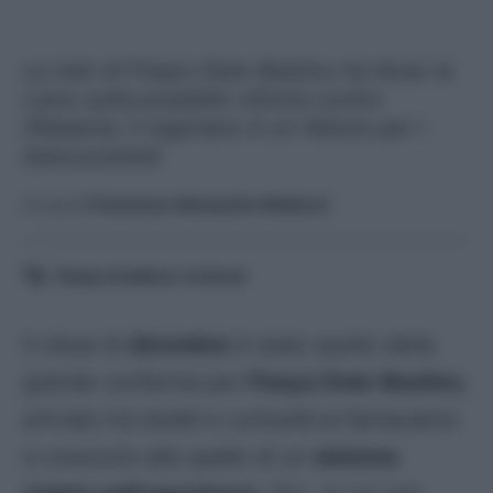
La rete di Fisayo Dele-Bashiru ha illuso la
Lazio sulla possibile vittoria contro
l'Atalanta: il nigeriano è un fattore per i
biancocelesti
A cura di
Francesco Alessandro Balducci
Tempo di lettura:
4
minuti
Il mese di
dicembre
è stato quello della
grande conferma per
Fisayo Dele-Bashiru
,
arrivato tra dubbi e curiosità al fantacalcio
e cresciuto alle spalle di un
sistema