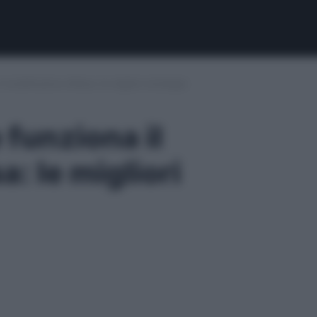
 modificatore difesa: le migliori strategie
 funziona il
: le migliori