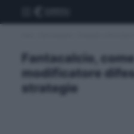
Home
/
Asta Fantacalcio
/
Fantacalcio, come funziona il
Fantacalcio, come
modificatore difesa
strategie