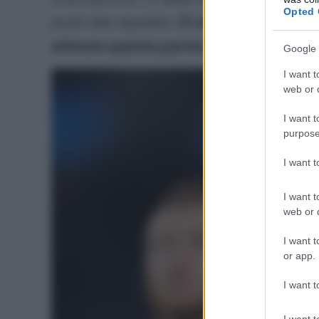
Opted 
punti alla squadra.
Ci sono però dei requ
attivare questa particolare opzione.
Google 
I want t
web or d
I want t
purpose
I want 
I want t
web or d
I want t
or app.
I want t
I want t