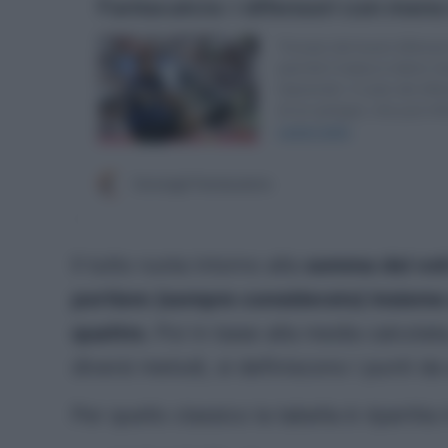
Il tutto ruota intorno alla
somma dei voti
portiere (sempre considerato) insieme a
quattro.
Poi in base alla media calcolat
diversi metodi, si definiscono i punti d
Per quello classico la tabella è ripartit