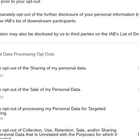
 prior to your opt-out.
il “modificatore difesa”.
Un’opzione
rately opt-out of the further disclosure of your personal information by
sperienza e aumentare la strategia di gioco
he IAB’s list of downstream participants.
catori.
tion may also be disclosed by us to third parties on the IAB’s List of 
sata che può essere decisiva ai fini del
 that may further disclose it to other third parties.
l meglio infatti raccoglie punti importanti
 that this website/app uses one or more Google services and may gath
l Data Processing Opt Outs
including but not limited to your visit or usage behaviour. You may click 
enza per una vittoria o una sconfitta. I
n
 to Google and its third-party tags to use your data for below specifi
o opt-out of the Sharing of my personal data.
ogle consent section.
i calcola prendendo in considerazione
In
ortiere e i difensori.
o opt-out of the Sale of my Personal Data.
In
i per il modificatore difesa
to opt-out of processing my Personal Data for Targeted
ing.
può includere una serie di modificatori.
In
rizza di più i giocatori listati in questo
o opt-out of Collection, Use, Retention, Sale, and/or Sharing
ersonal Data that Is Unrelated with the Purposes for which it
ioni, possono portare un supplemento di
lected.