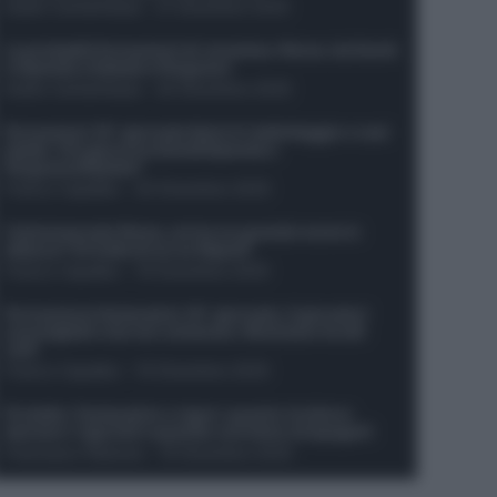
Guido Cantamessa
-
21 Dicembre 2025
Le probabili formazioni di Juventus-Roma: da David
e Openda a Dybala e Ferguson
Guido Cantamessa
-
20 Dicembre 2025
Formazioni 16^ giornata Serie A: ballottaggio e casi
dubbi. Chi gioca tra David/Openda e
Ferguson/Dybala?
Franco Capalbo
-
20 Dicembre 2025
Calciomercato Roma, arriva un grande nome in
attacco? Si tratta di un ex Napoli!
Franco Capalbo
-
19 Dicembre 2025
Formazione fantacalcio 16^ giornata: 4 giocatori
sconsigliati e da non schierare. Rischiano brutti
voti!
Franco Capalbo
-
19 Dicembre 2025
Protetto: Fantacalcio e rigori: quanto incidono
davvero i rigoristi e quando conviene strapagarli
Francesco Pipitone
-
19 Dicembre 2025