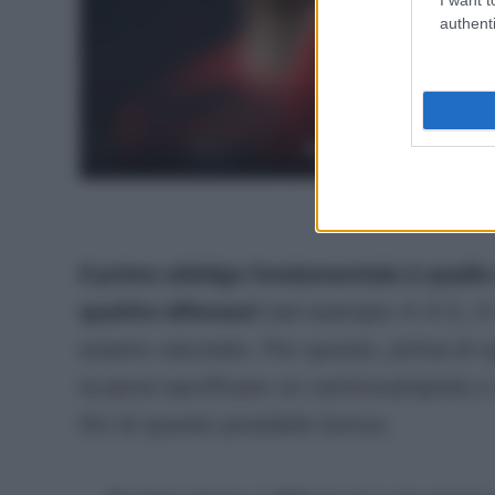
authenti
Fantacalcio, i consigli
Il primo obbligo fondamentale è quell
quattro difensori
(
ad esempio 4-4-2, 4-
essere calcolato. Per questo, prima di o
la pena sacrificare un centrocampista o
fini di questo possibile bonus.