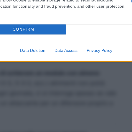
cation functionality and fraud prevention, and other user protection.
CONFIRM
 per il modificatore difesa
Data Deletion
Data Access
Privacy Policy
o di schierare un modulo con almeno
3-3, 5-3-2, ecc.) altrimenti non potrà
gni giornata, ci si interroga spesso se vale
 un attaccante per un difensore proprio a