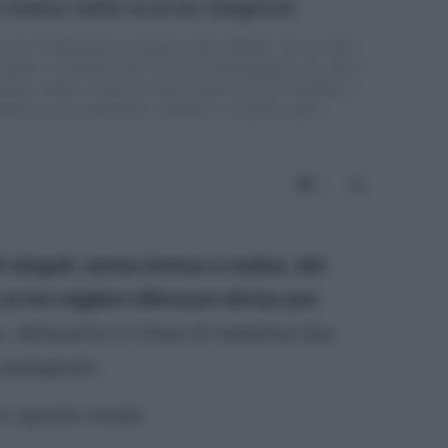
 singoli, senza bonus e malus, del
i tre migliori difensori diviso per
a, attraverso in linea di massima due
a assegnare.
a in questo modo: