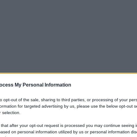
ocess My Personal Information
 fare la differenza il modificatore
to opt-out of the sale, sharing to third parties, or processing of your per
acoltativa del gioco.
formation for targeted advertising by us, please use the below opt-out s
 selection.
 tantissimi fantallenatori è se giocare
 that after your opt-out request is processed you may continue seeing i
principalmente mette alla prova i
ased on personal information utilized by us or personal information dis