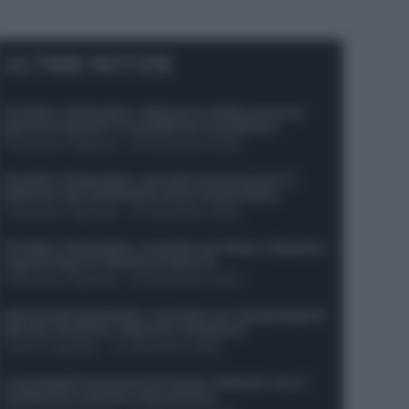
ULTIME NOTIZIE
Protetto: Fantacalcio, Hojlund e Lukaku possono
giocare insieme? Le variabili da considerare
Francesco Pipitone
-
29 Dicembre 2025
Protetto: Fantacalcio, mercato di riparazione: 5
difensori dal rendimento sicuro da prendere
Francesco Pipitone
-
27 Dicembre 2025
Protetto: Fantacalcio, cosa fare con Kean e Openda: i
segnali dopo la 16esima di Serie A
Francesco Pipitone
-
22 Dicembre 2025
Infortunati fantacalcio: cosa fare con i lungodegenti
Morata, Dumfries, Vlahovic e Gimenez?
Franco Capalbo
-
21 Dicembre 2025
Le probabili formazioni di Genoa-Atalanta: ecco i
sostituti di Lookman e Kossounou