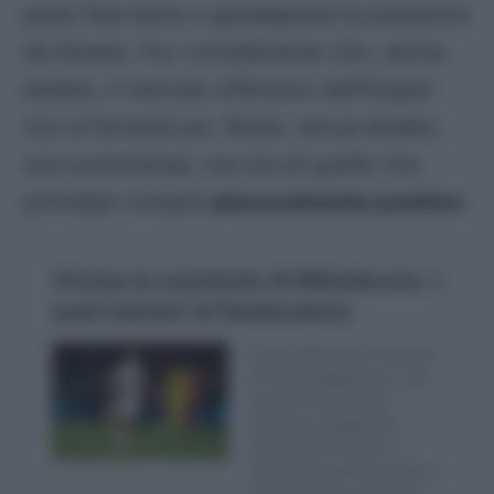
poter fare bene e guadagnarsi la posizione
da titolare. Pur considerando che, senza
dubbio, il mercato offensivo dell’Empoli
non si fermerà qui. Resta. senza dubbio,
una scommessa, ma una di quelle che
potrebbe rivelarsi
piacevolmente positive
.