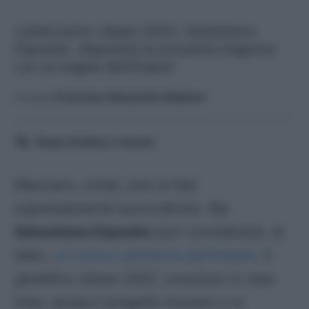
L'attaccante classe 2002, Sebastiano
Esposito, disputerà la prossima stagione
con la maglia dell'Empoli
A cura di
Francesco Alessandro Balducci
Tempo di lettura:
3
minuti
Mancano, ormai, solo le fasi
espressamente burocratiche. Ma
Sebastiano Esposito
può considerarsi, di
fatto,
un nuovo calciatore dell’Empoli
. Il
gioiellino
classe 2002
, cresciuto in casa
Inter, sposa il progetto
toscano
e si