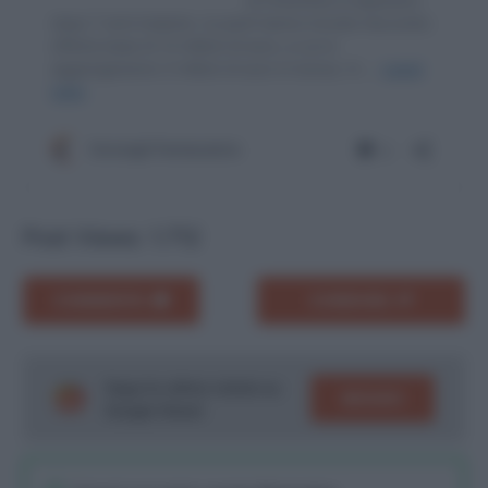
Post Views:
1.712
COMMENTA
CONDIVIDI
Segui le ultime notizie su
SEGUICI
Google News!