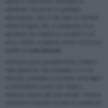
spunti in costruzione, diventare un
assistman, ma anche un goleador
all’occasione. Non è mai stato un bomber
d’area di rigore. Ma, in compenso, è un
giocatore che migliora le squadre in cui
gioca. Inoltre, si segnala anche una buona
qualità sui
calci piazzati
.
All’Empoli parte, probabilmente, indietro
nelle gerarchie. Nel probabile 4-3-3 di
D’Aversa, andrebbe a muoversi come
ala
e
a contendersi il posto con Gyasi e
Shpendi, stando alla rosa attuale. Tuttavia,
Sebastiano Esposito ha tutte le qualità per