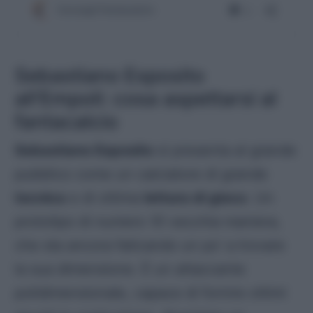
Sebastiano Esposito
all’Empoli: cosa aspettarsi al
fantacalcio
Sebastiano Esposito
si presenta al grande
pubblico come un calciatore di grande
tecnica
e di ottima
lettura di gioco
. Un
prototipo di
numero 10 vecchia maniera
,
che sta ancora faticando un po’ a trovare
la sua dimensione. È un attaccante
polidimensionale, capace di fornire ottimi