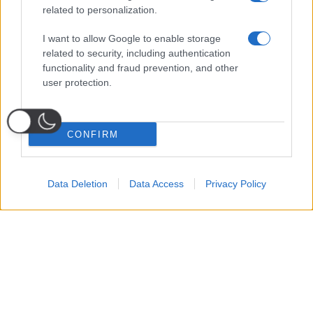
related to personalization.
I want to allow Google to enable storage
related to security, including authentication
functionality and fraud prevention, and other
user protection.
CONFIRM
Data Deletion
Data Access
Privacy Policy
Probabili
Voti
Seguici su Youtube
Seguici su
Seguici su
Formazioni
Telegram
Whatsapp