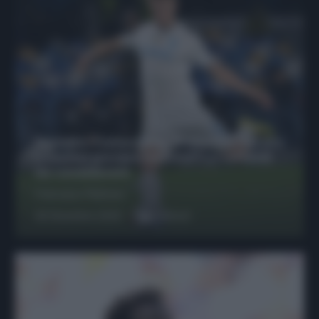
Protetto: Fantacalcio, Hojlund e Lukaku
possono giocare insieme? Le variabili
da considerare
Francesco Pipitone
29 Dicembre 2025
6
minuti