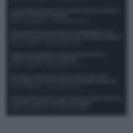
Le probabili formazioni di Juventus-Roma: da David e
Openda a Dybala e Ferguson
Guido Cantamessa
-
20 Dicembre 2025
Formazioni 16^ giornata Serie A: ballottaggio e casi
dubbi. Chi gioca tra David/Openda e Ferguson/Dybala?
Franco Capalbo
-
20 Dicembre 2025
Calciomercato Roma, arriva un grande nome in
attacco? Si tratta di un ex Napoli!
Franco Capalbo
-
19 Dicembre 2025
Formazione fantacalcio 16^ giornata: 4 giocatori
sconsigliati e da non schierare. Rischiano brutti voti!
Franco Capalbo
-
19 Dicembre 2025
Protetto: Fantacalcio e rigori: quanto incidono davvero
i rigoristi e quando conviene strapagarli
Francesco Pipitone
-
19 Dicembre 2025