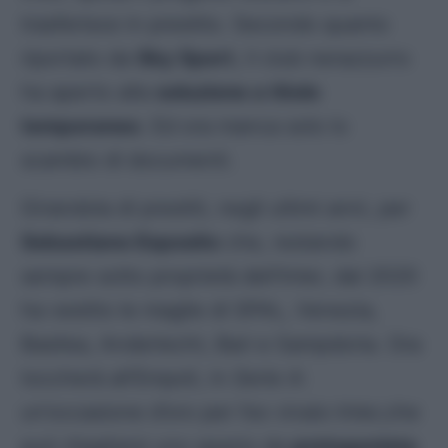
trasferisce in prestito. Secondo quanto
riportato da
Sky Sport
, il club nerazzurro
ha aperto alla
soluzione a titolo
temporaneo
. Ed ora manca solo lo
scambio di documenti.
Girandola di prestiti, negli ultimi anni, per
Sebastiano Esposito
che, restando
sempre sotto proprietà dell’Inter, dal 2020
ha vestito le maglie di SPAL, Venezia,
Basilea, Anderlecht, Bari e Sampdoria. Ora
toccherà all’Empoli, in
Serie A
:
un’occasione d’oro per l’ex vivaio Inter,che
può ritagliarsi uno spazio da
protagonista