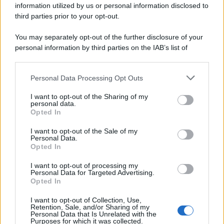
information utilized by us or personal information disclosed to
third parties prior to your opt-out.
You may separately opt-out of the further disclosure of your
personal information by third parties on the IAB’s list of
Protetto: Fantacalcio, cosa fare con
downstream participants.
Kean e Openda: i segnali dopo la
16esima di Serie A
Personal Data Processing Opt Outs
This information may also be disclosed by us to third parties
on the IAB’s List of Downstream Participants that may further
Francesco Pipitone
I want to opt-out of the Sharing of my
disclose it to other third parties.
personal data.
22 Dicembre 2025
5
minuti
Opted In
Please note that this website/app uses one or more Google
services and may gather and store information including but
I want to opt-out of the Sale of my
Personal Data.
not limited to your visit or usage behaviour. You may click to
Opted In
grant or deny consent to Google and its third-party tags to
use your data for below specified purposes in below Google
I want to opt-out of processing my
consent section.
Personal Data for Targeted Advertising.
Opted In
I want to opt-out of Collection, Use,
Retention, Sale, and/or Sharing of my
Personal Data that Is Unrelated with the
Purposes for which it was collected.