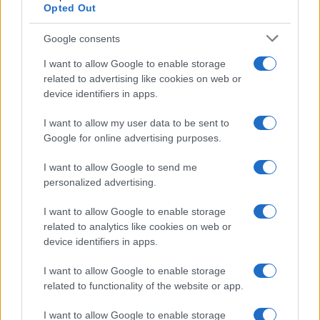
Opted Out
Google consents
Infortunati fantacalcio: cosa fare con i
I want to allow Google to enable storage
lungodegenti Morata, Dumfries,
related to advertising like cookies on web or
Vlahovic e Gimenez?
device identifiers in apps.
Franco Capalbo
I want to allow my user data to be sent to
21 Dicembre 2025
4
minuti
Google for online advertising purposes.
I want to allow Google to send me
personalized advertising.
I want to allow Google to enable storage
related to analytics like cookies on web or
device identifiers in apps.
I want to allow Google to enable storage
related to functionality of the website or app.
I want to allow Google to enable storage