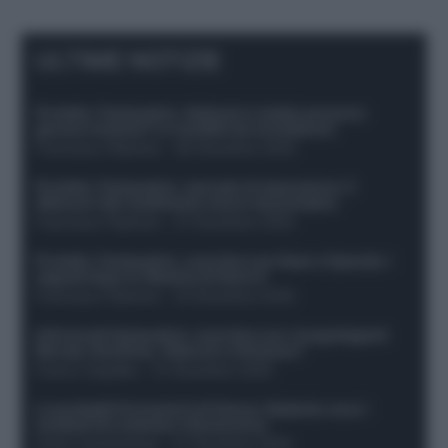
ULTIME NOTIZIE
Protetto: Fantacalcio, Hojlund e Lukaku possono
giocare insieme? Le variabili da considerare
Francesco Pipitone
-
29 Dicembre 2025
Protetto: Fantacalcio, mercato di riparazione: 5
difensori dal rendimento sicuro da prendere
Francesco Pipitone
-
27 Dicembre 2025
Protetto: Fantacalcio, cosa fare con Kean e Openda: i
segnali dopo la 16esima di Serie A
Francesco Pipitone
-
22 Dicembre 2025
Infortunati fantacalcio: cosa fare con i lungodegenti
Morata, Dumfries, Vlahovic e Gimenez?
Franco Capalbo
-
21 Dicembre 2025
Le probabili formazioni di Genoa-Atalanta: ecco i
sostituti di Lookman e Kossounou
Guido Cantamessa
-
21 Dicembre 2025