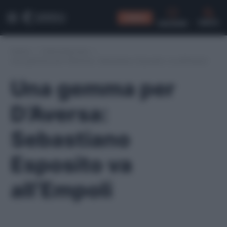
CONSIGLI
CERCA
Home
/
Calciomercato
/
Una gemma per D’Aversa: Sebastiano Esposito va all’Empoli
Una gemma per
D’Aversa:
Sebastiano
Esposito va
all’Empoli