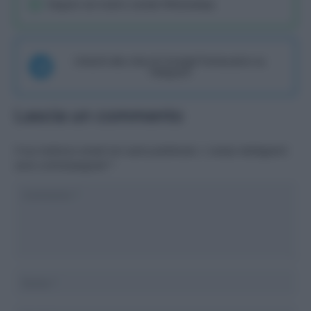
Seguici sul nostro canale WhatsaApp
Unisciti alla chat di Consigli Fantacalcio su
Telegram
Lascia un commento
Il tuo indirizzo email non sarà pubblicato.
I campi obbligatori
sono contrassegnati
*