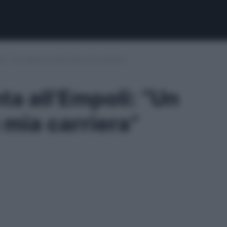
li: “Un passo avanti nella mia carriera”
ta all’Empoli: “Un
 mia carriera”