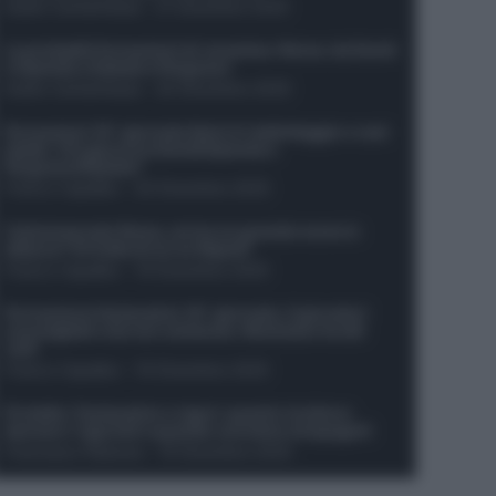
Guido Cantamessa
-
21 Dicembre 2025
Le probabili formazioni di Juventus-Roma: da David
e Openda a Dybala e Ferguson
Guido Cantamessa
-
20 Dicembre 2025
Formazioni 16^ giornata Serie A: ballottaggio e casi
dubbi. Chi gioca tra David/Openda e
Ferguson/Dybala?
Franco Capalbo
-
20 Dicembre 2025
Calciomercato Roma, arriva un grande nome in
attacco? Si tratta di un ex Napoli!
Franco Capalbo
-
19 Dicembre 2025
Formazione fantacalcio 16^ giornata: 4 giocatori
sconsigliati e da non schierare. Rischiano brutti
voti!
Franco Capalbo
-
19 Dicembre 2025
Protetto: Fantacalcio e rigori: quanto incidono
davvero i rigoristi e quando conviene strapagarli
Francesco Pipitone
-
19 Dicembre 2025