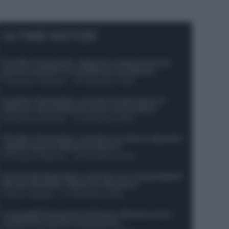
ULTIME NOTIZIE
Protetto: Fantacalcio, Hojlund e Lukaku possono
giocare insieme? Le variabili da considerare
Francesco Pipitone
-
29 Dicembre 2025
Protetto: Fantacalcio, mercato di riparazione: 5
difensori dal rendimento sicuro da prendere
Francesco Pipitone
-
27 Dicembre 2025
Protetto: Fantacalcio, cosa fare con Kean e Openda: i
segnali dopo la 16esima di Serie A
Francesco Pipitone
-
22 Dicembre 2025
Infortunati fantacalcio: cosa fare con i lungodegenti
Morata, Dumfries, Vlahovic e Gimenez?
Franco Capalbo
-
21 Dicembre 2025
Le probabili formazioni di Genoa-Atalanta: ecco i
sostituti di Lookman e Kossounou