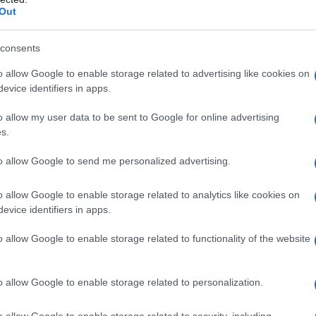
Out
consents
o allow Google to enable storage related to advertising like cookies on
evice identifiers in apps.
biettivo personale di gol, lui glissa: “
Non
o allow my user data to be sent to Google for online advertising
ne pongo pochi. Io voglio
raggiungere la
s.
 buon numero di gol, tanto meglio
“.
to allow Google to send me personalized advertising.
o
. Esposito è un attaccante
molto tecnico
o allow Google to enable storage related to analytics like cookies on
evice identifiers in apps.
rnire ottimi assist
. Sotto molti aspetti,
ecchio stampo
. E, quasi naturalmente, la
o allow Google to enable storage related to functionality of the website
e stato Totti, vorrei prendere tutto da lui.
o allow Google to enable storage related to personalization.
a tecnica, poi starà a voi giudicare le mie
o allow Google to enable storage related to security, including