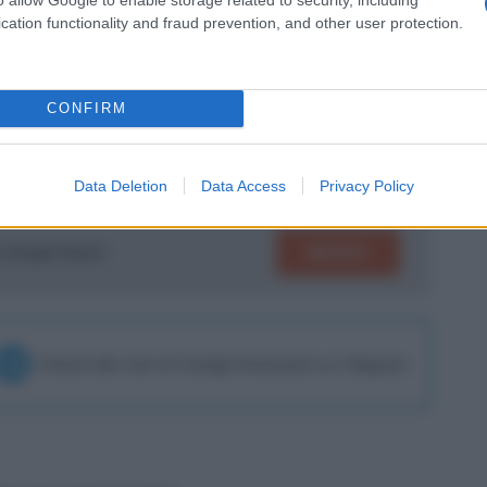
cation functionality and fraud prevention, and other user protection.
da parte di
Esposito
con
la maglia
in erba pronto ad esplodere e l’Empoli è una
CONFIRM
ome lui.
Data Deletion
Data Access
Privacy Policy
SEGUICI
su Google News!
Unisciti alla chat di Consigli Fantacalcio su Telegram