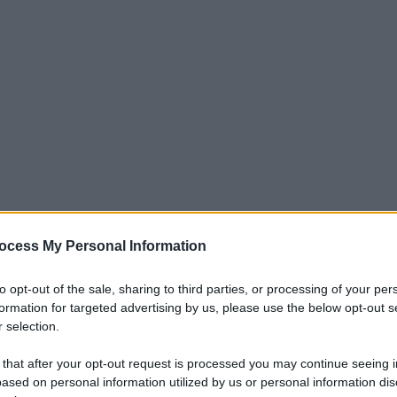
ocess My Personal Information
to opt-out of the sale, sharing to third parties, or processing of your per
imista
è quello che il pubblico di Empoli ha
formation for targeted advertising by us, please use the below opt-out s
attaccante
classe 2002
ha firmato per
 selection.
zione di essere protagonista più della sua
 that after your opt-out request is processed you may continue seeing i
/20 con la maglia dell’
Inter
.
ased on personal information utilized by us or personal information dis