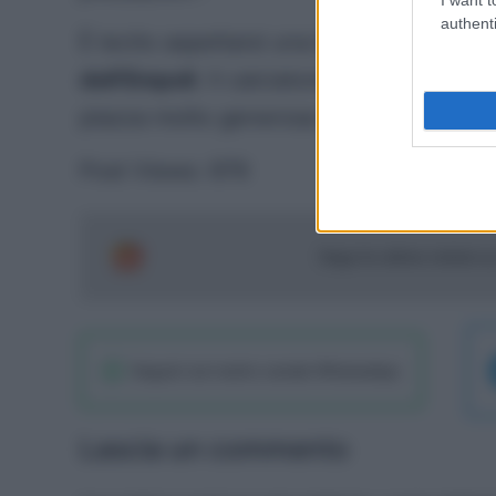
authenti
È lecito aspettarsi una buona stagione 
dell’Empoli
. Il calciatore è un talento 
piazza molto generosa con i calciatori c
Post Views:
979
Segui le ultime notizie 
Seguici sul nostro canale WhatsaApp
Lascia un commento