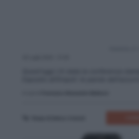
Powered by
30 Luglio 2024 - 21:39
Quest'oggi c'è stata la conferenza stam
Esposito all'Empoli: le parole dell'azzurr
A cura di
Francesco Alessandro Balducci
COMM
Tempo di lettura:
3
minuti