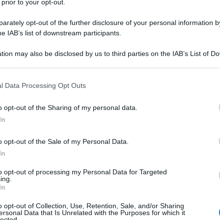
 prior to your opt-out.
calciatore in
ottica fantacalcio
.
rately opt-out of the further disclosure of your personal information by
a, non ha dato un’inciazione chiara. Ma le
he IAB’s list of downstream participants.
fondamentale della sua carriera sono
tion may also be disclosed by us to third parties on the IAB’s List of 
 that may further disclose it to other third parties.
uperiore con cui posso confrontarmi alla
 that this website/app uses one or more Google services and may gath
 parlato spesso, sono felicissimo di
l Data Processing Opt Outs
including but not limited to your visit or usage behaviour. You may click 
n tanti ottimi giocatori. Siamo un
 to Google and its third-party tags to use your data for below specifi
o opt-out of the Sharing of my personal data.
ogle consent section.
ella alchimia. Con il mister mi trovo molto
In
 che
siamo due teste calde
“.
o opt-out of the Sale of my Personal Data.
In
to opt-out of processing my Personal Data for Targeted
ing.
In
o opt-out of Collection, Use, Retention, Sale, and/or Sharing
ersonal Data that Is Unrelated with the Purposes for which it
lected.