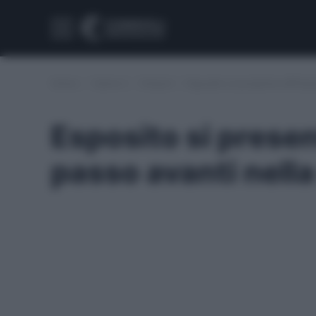
Home
/
Serie A
/
Empoli
/
Esposito si presenta all’Empo
Esposito si presen
passo avanti nella