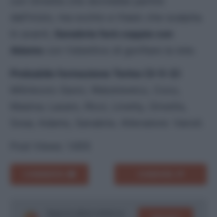
con Gineitis che dovrebbe partire
dall’inizio, ma occhio a Vlasic che scalpita.
In avanti,
Sanabria farà coppia con
Adams
con l’obiettivo di gonfiare la rete.
Probabile formazione Torino (3-5-2)
:
Milinkovic-Savic; Walukiewicz, Coco,
Masina; Lazaro, Ricci, Linetty, Gineitis,
Sosa; Adams, Sanabria. Allenatore: Vanoli.
Post Views:
1.655
COMMENTA
CONDIVIDI
Segui le ultime notizie su