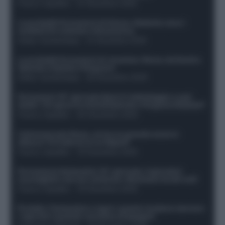
Franco Capalbo
-
21 Dicembre 2025
Le probabili formazioni di Genoa-Atalanta: ecco i
sostituti di Lookman e Kossounou
Guido Cantamessa
-
21 Dicembre 2025
Le probabili formazioni di Juventus-Roma: da David e
Openda a Dybala e Ferguson
Guido Cantamessa
-
20 Dicembre 2025
Formazioni 16^ giornata Serie A: ballottaggio e casi
dubbi. Chi gioca tra David/Openda e Ferguson/Dybala?
Franco Capalbo
-
20 Dicembre 2025
Calciomercato Roma, arriva un grande nome in
attacco? Si tratta di un ex Napoli!
Franco Capalbo
-
19 Dicembre 2025
Formazione fantacalcio 16^ giornata: 4 giocatori
sconsigliati e da non schierare. Rischiano brutti voti!
Franco Capalbo
-
19 Dicembre 2025
Protetto: Fantacalcio e rigori: quanto incidono davvero
i rigoristi e quando conviene strapagarli