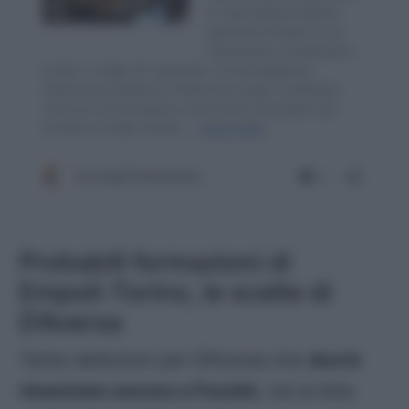
Probabili formazioni di
Empoli-Torino, le scelte di
D’Aversa
Tante defezioni per D’Aversa che
dovrà
rinunciare ancora a Fazzini
, ma la lista