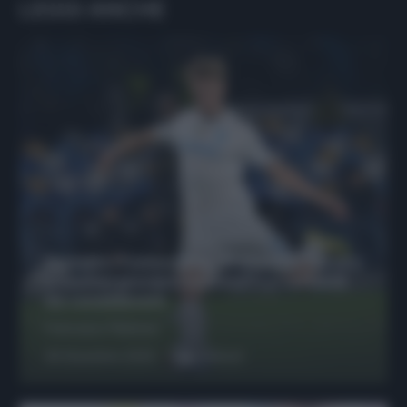
LEGGI ANCHE
Protetto: Fantacalcio, Hojlund e Lukaku
possono giocare insieme? Le variabili
da considerare
Francesco Pipitone
29 Dicembre 2025
6
minuti