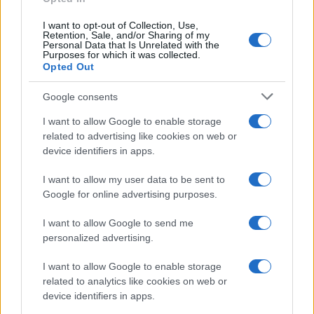
I want to opt-out of Collection, Use,
Retention, Sale, and/or Sharing of my
Personal Data that Is Unrelated with the
Purposes for which it was collected.
Opted Out
Google consents
Infortunati fantacalcio: cosa fare con i
I want to allow Google to enable storage
lungodegenti Morata, Dumfries,
related to advertising like cookies on web or
Vlahovic e Gimenez?
device identifiers in apps.
Franco Capalbo
I want to allow my user data to be sent to
21 Dicembre 2025
4
minuti
Google for online advertising purposes.
I want to allow Google to send me
personalized advertising.
I want to allow Google to enable storage
related to analytics like cookies on web or
device identifiers in apps.