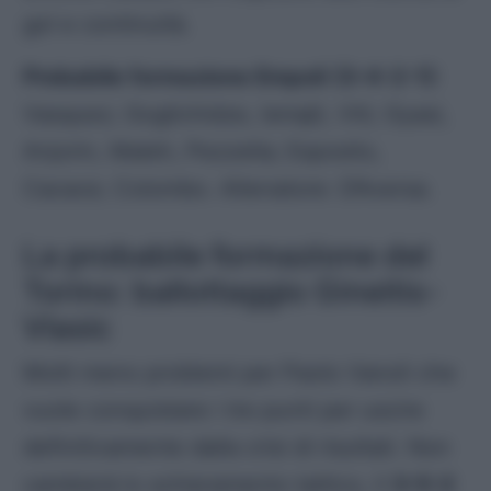
gol e continuità.
Probabile formazione Empoli
(3-4-2-1)
:
Vasquez; Goglichidze, Ismajli, Viti; Gyasi,
Anjorin, Maleh, Pezzella; Esposito,
Cacace; Colombo. Allenatore: D’Aversa.
La probabile formazione del
Torino: ballottaggio Gineitis-
Vlasic
Molti meno problemi per Paolo Vanoli che
vuole conquistare i tre punti per uscire
definitivamente dalla crisi di risultati. Non
cambierà lo schieramento tattico, il
3-5-2