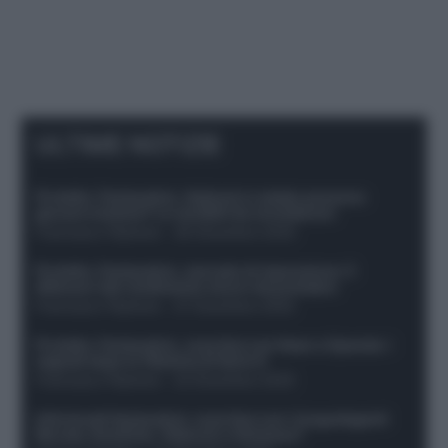
ULTIME NOTIZIE
Protetto: Fantacalcio, Hojlund e Lukaku possono
giocare insieme? Le variabili da considerare
Francesco Pipitone
-
29 Dicembre 2025
Protetto: Fantacalcio, mercato di riparazione: 5
difensori dal rendimento sicuro da prendere
Francesco Pipitone
-
27 Dicembre 2025
Protetto: Fantacalcio, cosa fare con Kean e Openda: i
segnali dopo la 16esima di Serie A
Francesco Pipitone
-
22 Dicembre 2025
Infortunati fantacalcio: cosa fare con i lungodegenti
Morata, Dumfries, Vlahovic e Gimenez?