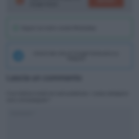
SEGUICI
Google News!
Seguici sul nostro canale WhatsaApp
Unisciti alla chat di Consigli Fantacalcio su
Telegram
Lascia un commento
Il tuo indirizzo email non sarà pubblicato.
I campi obbligatori
sono contrassegnati
*