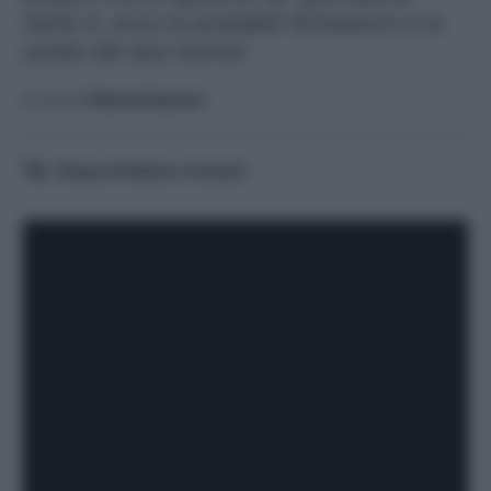
Serie A, ecco le probabili formazioni e le
scelte dei due tecnici.
A cura di
Manuel Saccon
Tempo di lettura:
4
minuti