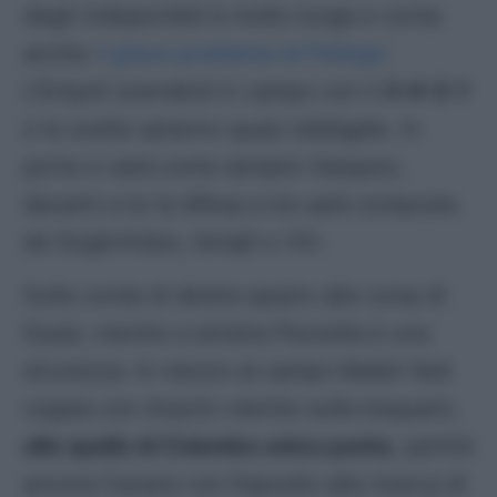
degli indisponibili è molto lunga e conta
anche
il grave problema di Pellegri
.
L’Empoli scenderà in campo con il
3-4-2-1
e le scelte saranno quasi obbligate. In
porta ci sarà come sempre Vasquez,
davanti a lui la difesa a tre sarà composta
da Goglichidze, Ismajli e Viti.
Sulla corsia di destra spazio alla corsa di
Gyasi, mentre a sinistra Pezzella è una
sicurezza. In mezzo al campo Maleh farà
coppia con Anjorin mentre sulla trequarti,
alle spalle di Colombo unica punta
, partirà
ancora Cacace con Esposito alla ricerca di