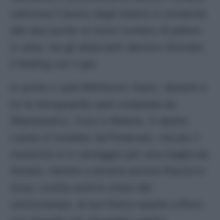
valorizza il lavoro degli esterni e consente
alle due punte un buon numero di palloni
in area, ma gli attaccanti devono ritrovare
il feeling con il gol.
In porta ci sarà Milinkovic-Savic, davanti a
lui la retroguardia sarà composta da
Walukiewicz, Coco e Masina. A destra
Lazaro è insidiato da Pedersen, ma per il
momento è in vantaggio per una maglia da
titolare, mentre a sinistra ancora fiducia in
Sosa. Linetty avrà le chiavi del
centrocampo, al suo fianco spazio a Ricci