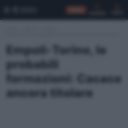
CONSIGLI
CERCA
Home
/
Serie A
/
Empoli
/
Empoli-Torino, le probabili formazioni: Cacace ancora titolare
Empoli-Torino, le
probabili
formazioni: Cacace
ancora titolare