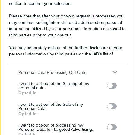
section to confirm your selection.
Please note that after your opt-out request is processed you
may continue seeing interest-based ads based on personal
information utilized by us or personal information disclosed to
third parties prior to your opt-out.
You may separately opt-out of the further disclosure of your
personal information by third parties on the IAB’s list of
downstream participants.
Protetto: Fantacalcio, cosa fare con
Kean e Openda: i segnali dopo la
Personal Data Processing Opt Outs
This information may also be disclosed by us to third parties
16esima di Serie A
on the IAB’s List of Downstream Participants that may further
Francesco Pipitone
I want to opt-out of the Sharing of my
disclose it to other third parties.
personal data.
22 Dicembre 2025
5
minuti
Opted In
Please note that this website/app uses one or more Google
services and may gather and store information including but
I want to opt-out of the Sale of my
Personal Data.
not limited to your visit or usage behaviour. You may click to
Opted In
grant or deny consent to Google and its third-party tags to
use your data for below specified purposes in below Google
I want to opt-out of processing my
consent section.
Personal Data for Targeted Advertising.
Opted In