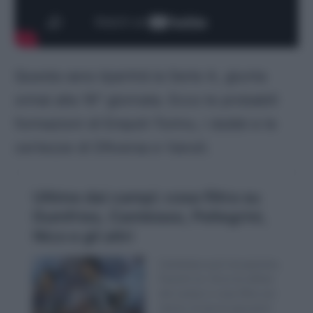
Questa sera ripartirà la Serie A, giunta
ormai alla 16^ giornata. Ecco le probabili
formazioni di Empoli-Torino, i dubbi e le
certezze di D’Aversa e Vanoli.