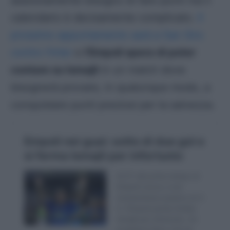
assolutamente bisogno di fare punti ma il
calendario è decisamente complicato.
Il
prossimo appuntamento sarà a San Siro
contro l’Inter
e
l’Empoli spera di poter
contare su Ismajli
in un match dove
bisognerà provare, in qualunque modo, a
conquistare punti preziosi per la salvezza.