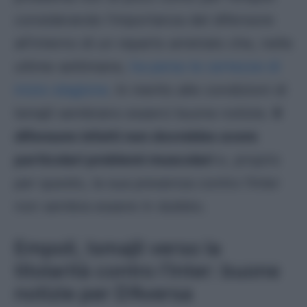
considerando l’importanza del difensore
all’interno di un reparto arretrato che, nelle
ultime settimane,
ha perso le certezze di
inizio stagione
. In merito alle condizioni di
Ismajli sembrano esserci buone notizie.
Il
difensore infatti non dovrebbe avere
particolari problemi muscolari
e, proprio
per questo, la sua presenza contro l’Inter
non sembra essere in dubbio.
Empoli, Ismajli verso la
titolarità contro l’Inter: buone
notizie per D’Aversa