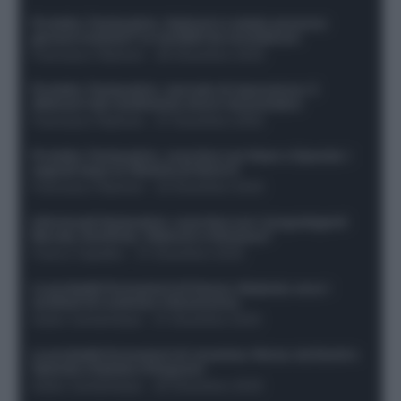
Protetto: Fantacalcio, Hojlund e Lukaku possono
giocare insieme? Le variabili da considerare
Francesco Pipitone
-
29 Dicembre 2025
Protetto: Fantacalcio, mercato di riparazione: 5
difensori dal rendimento sicuro da prendere
Francesco Pipitone
-
27 Dicembre 2025
Protetto: Fantacalcio, cosa fare con Kean e Openda: i
segnali dopo la 16esima di Serie A
Francesco Pipitone
-
22 Dicembre 2025
Infortunati fantacalcio: cosa fare con i lungodegenti
Morata, Dumfries, Vlahovic e Gimenez?
Franco Capalbo
-
21 Dicembre 2025
Le probabili formazioni di Genoa-Atalanta: ecco i
sostituti di Lookman e Kossounou
Guido Cantamessa
-
21 Dicembre 2025
Le probabili formazioni di Juventus-Roma: da David e
Openda a Dybala e Ferguson
Guido Cantamessa
-
20 Dicembre 2025