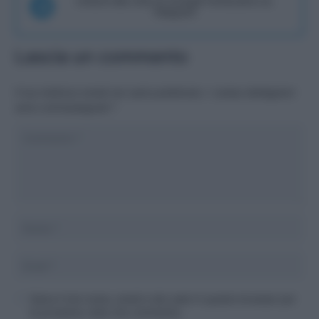
Unisciti alla chat di Consigli Fantacalcio su
Telegram
Lascia un commento
Il tuo indirizzo email non sarà pubblicato.
I campi obbligatori
sono contrassegnati
*
Salva il mio nome, email e sito web in questo browser per
la prossima volta che commento.