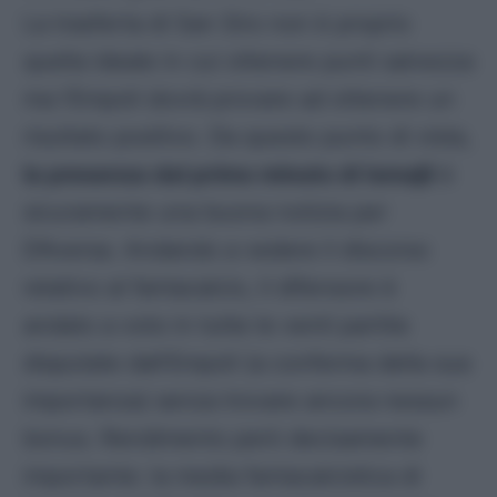
La trasferta di San Siro non è proprio
quella ideale in cui ottenere punti salvezza
ma l’Empoli dovrà provare ad ottenere un
risultato positivo. Da questo punto di vista,
la presenza dal primo minuto di Ismajli
è
sicuramente una buona notizia per
D’Aversa. Andando a vedere il discorso
relativo al fantacalcio, il difensore è
andato a voto in tutte le venti partite
disputate dall’Empoli (a conferma della sua
importanza) senza trovare ancora nessun
bonus. Rendimento però decisamente
importante: la media fantacalcistica di