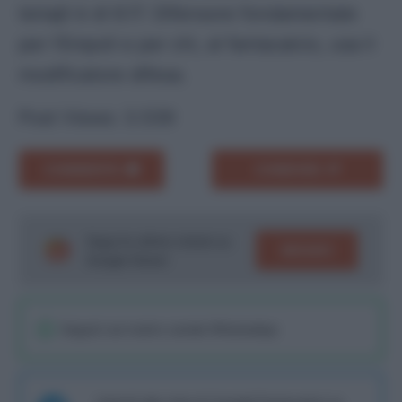
Ismajli è di 6.17. Difensore fondamentale
per l’Empoli e per chi, al fantacalcio, usa il
modificatore difesa.
Post Views:
3.539
COMMENTA
CONDIVIDI
Segui le ultime notizie su
SEGUICI
Google News!
Seguici sul nostro canale WhatsaApp