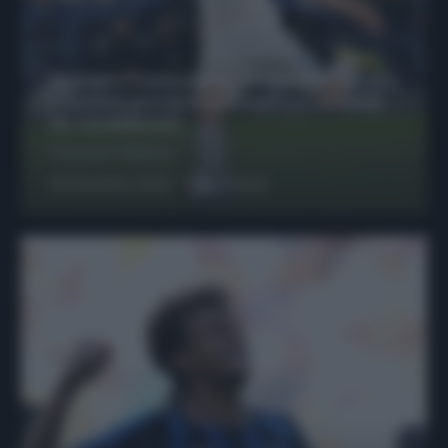
Protetto: Fantacalcio, Hojlund e Lukaku
possono giocare insieme? Le variabili
da considerare
Francesco Pipitone
29 Dicembre 2025
6
minuti