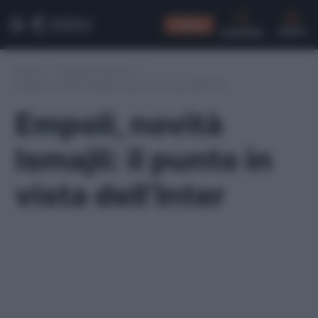
CONSIGLI
CERCA
Home
/
Infortuni serie A
/
Empoli, novità Ismajli: il punto in vista dell’Inter
Empoli, novità
Ismajli: il punto in
vista dell’Inter