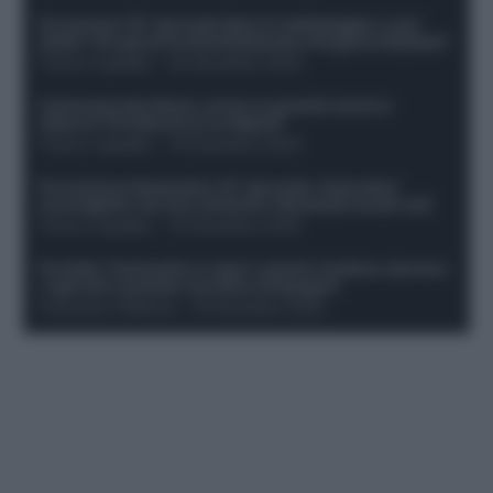
Formazioni 16^ giornata Serie A: ballottaggio e casi
dubbi. Chi gioca tra David/Openda e Ferguson/Dybala?
Franco Capalbo
-
20 Dicembre 2025
Calciomercato Roma, arriva un grande nome in
attacco? Si tratta di un ex Napoli!
Franco Capalbo
-
19 Dicembre 2025
Formazione fantacalcio 16^ giornata: 4 giocatori
sconsigliati e da non schierare. Rischiano brutti voti!
Franco Capalbo
-
19 Dicembre 2025
Protetto: Fantacalcio e rigori: quanto incidono davvero
i rigoristi e quando conviene strapagarli
Francesco Pipitone
-
19 Dicembre 2025