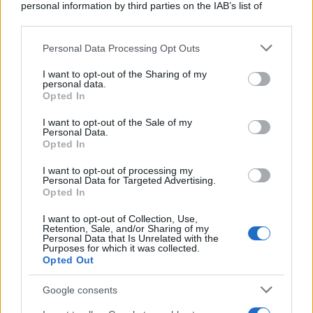
personal information by third parties on the IAB’s list of
Kean e Openda: i segnali dopo la
downstream participants.
16esima di Serie A
Francesco Pipitone
Personal Data Processing Opt Outs
This information may also be disclosed by us to third parties
on the IAB’s List of Downstream Participants that may further
22 Dicembre 2025
5
minuti
I want to opt-out of the Sharing of my
disclose it to other third parties.
personal data.
Opted In
Please note that this website/app uses one or more Google
services and may gather and store information including but
I want to opt-out of the Sale of my
Personal Data.
not limited to your visit or usage behaviour. You may click to
Opted In
grant or deny consent to Google and its third-party tags to
use your data for below specified purposes in below Google
I want to opt-out of processing my
consent section.
Personal Data for Targeted Advertising.
Opted In
I want to opt-out of Collection, Use,
Retention, Sale, and/or Sharing of my
Personal Data that Is Unrelated with the
Purposes for which it was collected.
Opted Out
Infortunati fantacalcio: cosa fare con i
Google consents
lungodegenti Morata, Dumfries,
Vlahovic e Gimenez?