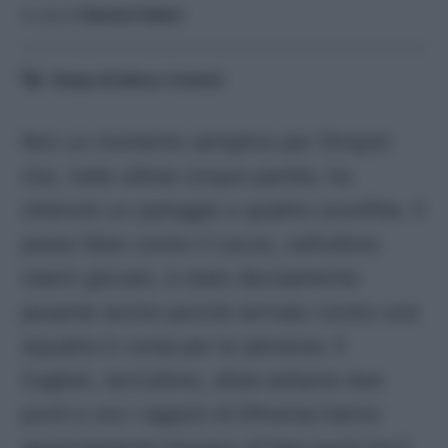
A cura di
Saverio Fattori
Tempo di lettura:
4
minuti
Non un momento semplice per l’Empoli
che, nelle ultime cinque partite, ha
ottenuto un pareggio e quattro sconfitte. Il
passo falso contro il Lecce, nell’ultimo
match giocato, è stato decisamente
pesante anche perché arrivato contro una
squadra in corsa per la salvezza. Il
Cagliari, terz’ultimo, dista soltanto due
punti e ora i ragazzi di D’Aversa hanno