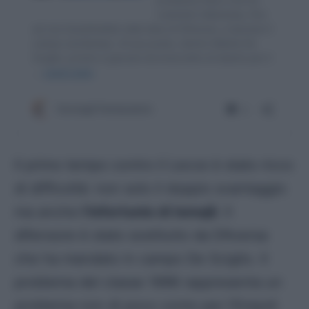
Il primo tempo contro il Lecce è stato ricco
di difficoltà: non solo il doppio svantaggio
ma anche
l’infortunio di Ismajli
. Il
difensore è stato sostituito da D’Aversa
che ha mandato in campo De Sciglio. Il
problema del classe 1996 rappresenta un
problema non di poco conto per l’Empoli