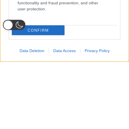
functionality and fraud prevention, and other
user protection.
CONFIRM
Data Deletion
Data Access
Privacy Policy
Probabili
Voti
Seguici su Youtube
Seguici su
Seguici su
Formazioni
Telegram
Whatsapp
Strumenti Fantacalcio
Voti Fantacalcio Serie A
Lista Fantacalcio
Probabili Formazioni Serie A
Indisponibili Serie A