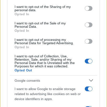
on the IAB’s List of Downstream Participants that may further
22 Dicembre 2025
5
minuti
I want to opt-out of the Sharing of my
disclose it to other third parties.
personal data.
Opted In
Please note that this website/app uses one or more Google
services and may gather and store information including but
I want to opt-out of the Sale of my
Personal Data.
not limited to your visit or usage behaviour. You may click to
Opted In
grant or deny consent to Google and its third-party tags to
use your data for below specified purposes in below Google
I want to opt-out of processing my
consent section.
Personal Data for Targeted Advertising.
Opted In
I want to opt-out of Collection, Use,
Retention, Sale, and/or Sharing of my
Personal Data that Is Unrelated with the
Purposes for which it was collected.
Opted Out
Infortunati fantacalcio: cosa fare con i
lungodegenti Morata, Dumfries,
Google consents
Vlahovic e Gimenez?
I want to allow Google to enable storage
Franco Capalbo
related to advertising like cookies on web or
device identifiers in apps.
21 Dicembre 2025
4
minuti