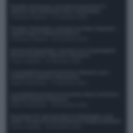
Protetto: Fantacalcio, mercato di riparazione: 5
difensori dal rendimento sicuro da prendere
Francesco Pipitone
-
27 Dicembre 2025
Protetto: Fantacalcio, cosa fare con Kean e Openda: i
segnali dopo la 16esima di Serie A
Francesco Pipitone
-
22 Dicembre 2025
Infortunati fantacalcio: cosa fare con i lungodegenti
Morata, Dumfries, Vlahovic e Gimenez?
Franco Capalbo
-
21 Dicembre 2025
Le probabili formazioni di Genoa-Atalanta: ecco i
sostituti di Lookman e Kossounou
Guido Cantamessa
-
21 Dicembre 2025
Le probabili formazioni di Juventus-Roma: da David e
Openda a Dybala e Ferguson
Guido Cantamessa
-
20 Dicembre 2025
Formazioni 16^ giornata Serie A: ballottaggio e casi
dubbi. Chi gioca tra David/Openda e Ferguson/Dybala?
Franco Capalbo
-
20 Dicembre 2025