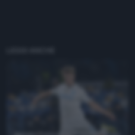
LEGGI ANCHE
Protetto: Fantacalcio, Hojlund e Lukaku