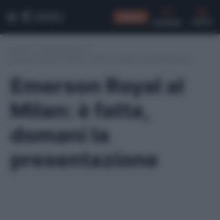
CONSIGLI
CERCA
Home
/
Calciomercato
/
Emerson Royal al Milan: è fatta, domani la presentazione
Emerson Royal al
Milan: è fatta,
domani la
presentazione