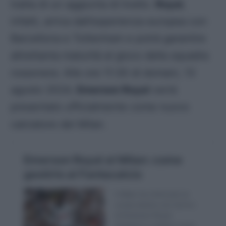
tratta di un aggiunta di livello.
Royal
,
infatti, arriva dall’esperienza europea con
Barcellona e Tottenham e potrà garantire
altrettanta maturità al gioco della squadra
rossonera
. Alle ore 11:30 di domani, 13
agosto 2024,
Emerson Royal
verrà
presentato ufficialmente come nuovo
calciatore del Milan.