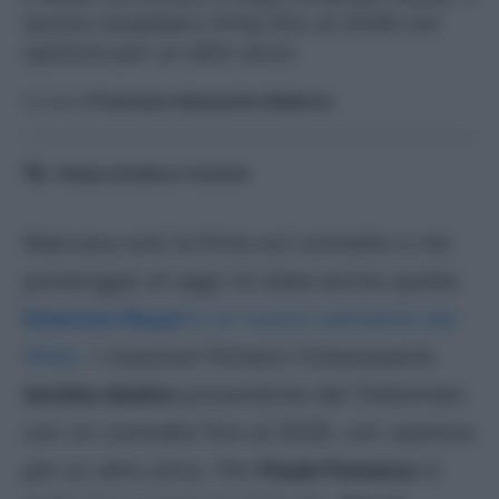
terzino brasiliano firma fino al 2028 con
opzione per un altro anno
A cura di
Francesco Alessandro Balducci
Tempo di lettura:
4
minuti
Mancava solo la firma sul contratto e nel
pomeriggio di oggi c’è stata anche quella:
Emerson Royal
è un nuovo calciatore del
Milan
. I
rossoneri
firmano l’interessante
terzino destro
proveniente dal Tottenham
con un contratto fino al 2028, con opzione
per un altro anno. Per
Paulo Fonseca
si