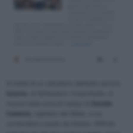
Si tratta di un calciatore dall’esito ancora
incerto
, al fantacalcio. Innanzitutto, si
muove nella zona di campo di
Davide
Calabria
, capitano del Milan, a cui
contenderà il posto da titolare. Difficile