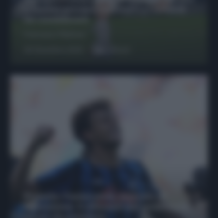
possono giocare insieme? Le variabili
da considerare
Francesco Pipitone
29 Dicembre 2025
6
minuti
Protetto: Fantacalcio, mercato di
riparazione: 5 difensori dal rendimento
sicuro da prendere