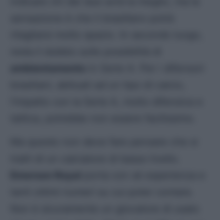
indicare chi dei due avrà la meglio, ma la
sensazione è che il
brasiliano
potrà
ritagliarsi molto spazio. In secondo luogo,
resta il dubbio sulle possibilità di
ambientamento
in Serie A. Per i difensori
brasiliani, abituati ad un tipo di calcio,
l’impatto con la Serie A, molto difensiva e
tattica, potrebbe non essere facilissimo.
Ma questo non deve fare pensare che si
tratti di un calciatore di basso livello.
Emerson Royal
porta con sé esperienza e
tanti ottimi numeri su cui poter contare.
Non è sicuramente un giocatore di usato