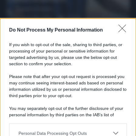
Francesco Pipitone
27 Dicembre 2025
3
minuti
Do Not Process My Personal Information
If you wish to opt-out of the sale, sharing to third parties, or
processing of your personal or sensitive information for
targeted advertising by us, please use the below opt-out
section to confirm your selection.
Please note that after your opt-out request is processed you
may continue seeing interest-based ads based on personal
information utilized by us or personal information disclosed to
third parties prior to your opt-out.
You may separately opt-out of the further disclosure of your
Protetto: Fantacalcio, cosa fare con
personal information by third parties on the IAB’s list of
Kean e Openda: i segnali dopo la
downstream participants.
16esima di Serie A
Francesco Pipitone
Personal Data Processing Opt Outs
This information may also be disclosed by us to third parties