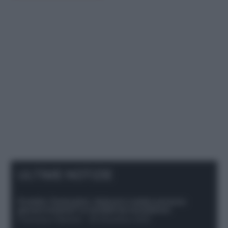
ULTIME NOTIZIE
Protetto: Fantacalcio, Hojlund e Lukaku possono
giocare insieme? Le variabili da considerare
Francesco Pipitone
-
29 Dicembre 2025