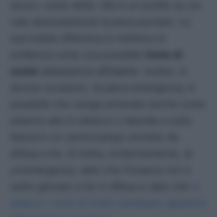
sicuro, come detto. Ma è un profilo su cui
vale assolutamente la pena puntare. La
sua indole offensiva lo mettono in
evidenza come una possibile
fonte di
assist
abbastanza affidabile. Inoltre, in
alcune occasioni, di piena emergenza, è
possibile che venga schierato anche come
esterno alto in attacco o laterale a tutta
fascia in un centrocampo sorretto da
difesa a tre. Si tratta, evidentemente, di
un’emergenza, dato che Fonseca non è
solito giocare a tre in difesa e dato che
in
attacco i nomi di livello sembrano garantire