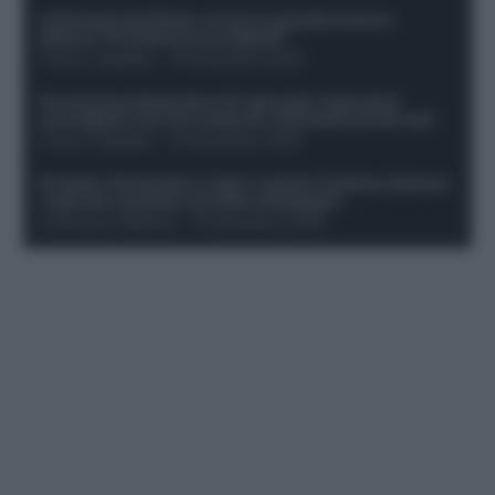
Calciomercato Roma, arriva un grande nome in
attacco? Si tratta di un ex Napoli!
Franco Capalbo
-
19 Dicembre 2025
Formazione fantacalcio 16^ giornata: 4 giocatori
sconsigliati e da non schierare. Rischiano brutti voti!
Franco Capalbo
-
19 Dicembre 2025
Protetto: Fantacalcio e rigori: quanto incidono davvero
i rigoristi e quando conviene strapagarli
Francesco Pipitone
-
19 Dicembre 2025