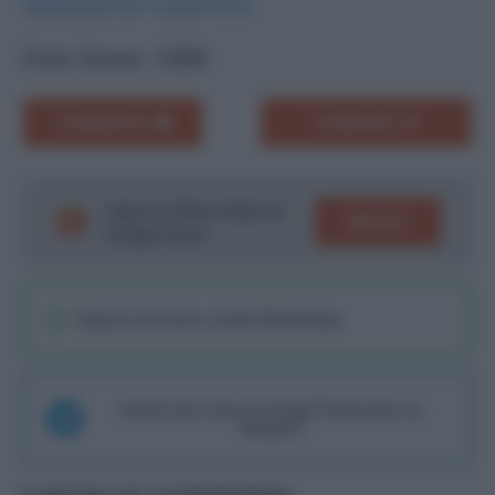
abbastanza copertura
.
Post Views:
1.669
COMMENTA
CONDIVIDI
Segui le ultime notizie su
SEGUICI
Google News!
Seguici sul nostro canale WhatsaApp
Unisciti alla chat di Consigli Fantacalcio su
Telegram