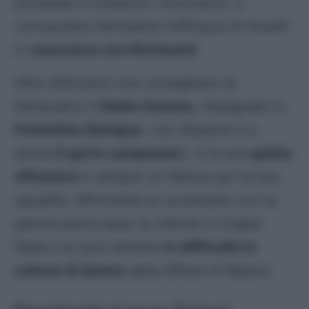
provando a limitarne i movimenti, e
conosciamo benissimo l’efficacia di Acerbi
in
marcatura sui riferimenti
.
Altro difensore che consigliamo al
fantacalcio è
Robin Gosens
, impegnato in
Fiorentina-Bologna
. L’ex Atalanta è a
quota
5 gol in campionat
o, e la sua
spinta
offensiva
è sempre un fattore per la sua
squadra. Affronterà un avversario con la
pancia piena dopo la vittoria in Coppa
Italia e lui può mettere
in difficoltà la
catena di destra
della difesa di Italiano.