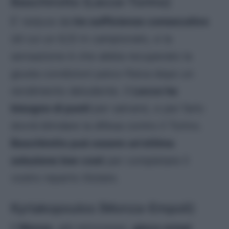
Baschirotto (Lecce-Torino)
E’ reduce da
tre sufficienze consecutive
(di cui un 6,5) in campionato, e la
sensazione è che abbia recuperato la
giusta condizioni psico-fisica dopo un
rendimento deludente. Il
Lecce ha
bisogno di punti
per salvarsi, e per farlo
dovrà blindare la difesa contro il Torino.
Baschirotto può essere un’ottima
soluzione low-cost
per completare il
vostro reparto titolare.
Kyriakopoulos (Monza-Empoli)
Il
Monza
, già retrocesso,
gioca ormai