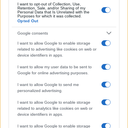
I want to opt-out of Collection, Use,
Retention, Sale, and/or Sharing of my
Personal Data that Is Unrelated with the
Purposes for which it was collected.
Opted Out
Google consents
I want to allow Google to enable storage
related to advertising like cookies on web or
Infortunati fantacalcio: cosa fare con i
device identifiers in apps.
lungodegenti Morata, Dumfries,
Vlahovic e Gimenez?
I want to allow my user data to be sent to
Google for online advertising purposes.
Franco Capalbo
21 Dicembre 2025
4
minuti
I want to allow Google to send me
personalized advertising.
I want to allow Google to enable storage
related to analytics like cookies on web or
device identifiers in apps.
I want to allow Google to enable storage