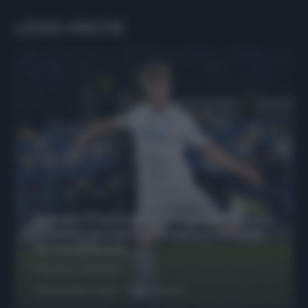
LEGGI ANCHE
Protetto: Fantacalcio, Hojlund e Lukaku
possono giocare insieme? Le variabili
da considerare
Francesco Pipitone
29 Dicembre 2025
6
minuti