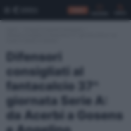
CONSIGLI
CERCA
Home
/
Consigli formazione fantacalcio
/
Difensori consigliati al fantacalcio 37^ giornata Serie A: da
Acerbi a Gosens e Angelino
Difensori
consigliati al
fantacalcio 37^
giornata Serie A:
da Acerbi a Gosens
e Angelino