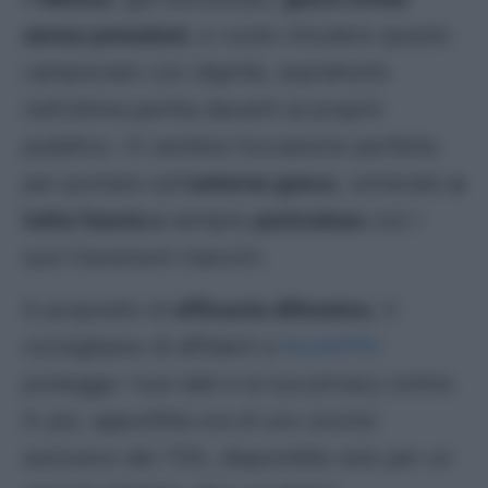
senza pressioni
, e vuole chiudere questo
campionato con dignità, soprattutto
nell’ultima partita davanti al proprio
pubblico. Ci sembra l’occasione perfetta
per puntare sull’
esterno greco
, schierato
a
tutta fascia e
sempre
pericoloso
con i
suoi traversoni mancini.
A proposito di
efficacia difensiva
, ti
consigliamo di affidarti a
NordVPN
:
protegge i tuoi dati e la tua privacy online.
In più, approfitta ora di uno sconto
esclusivo del 73%, disponibile solo per un