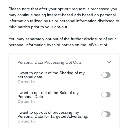
Please note that after your opt-out request is processed you
may continue seeing interest-based ads based on personal
information utilized by us or personal information disclosed to
third parties prior to your opt-out.
You may separately opt-out of the further disclosure of your
personal information by third parties on the IAB’s list of
downstream participants.
Personal Data Processing Opt Outs
This information may also be disclosed by us to third parties
Protetto: Fantacalcio, cosa fare con
on the IAB’s List of Downstream Participants that may further
Kean e Openda: i segnali dopo la
I want to opt-out of the Sharing of my
disclose it to other third parties.
personal data.
16esima di Serie A
Opted In
Please note that this website/app uses one or more Google
Francesco Pipitone
services and may gather and store information including but
I want to opt-out of the Sale of my
22 Dicembre 2025
5
minuti
Personal Data.
not limited to your visit or usage behaviour. You may click to
Opted In
grant or deny consent to Google and its third-party tags to
use your data for below specified purposes in below Google
I want to opt-out of processing my
consent section.
Personal Data for Targeted Advertising.
Opted In