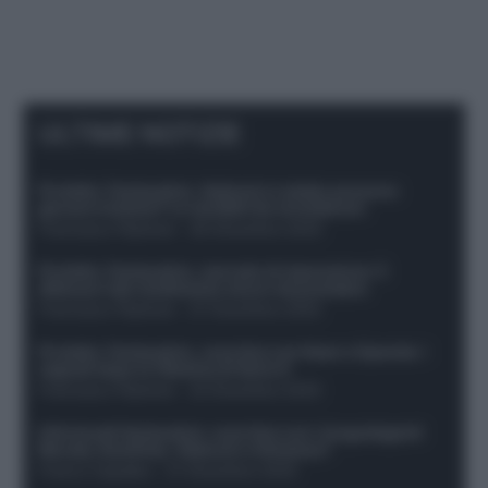
ULTIME NOTIZIE
Protetto: Fantacalcio, Hojlund e Lukaku possono
giocare insieme? Le variabili da considerare
Francesco Pipitone
-
29 Dicembre 2025
Protetto: Fantacalcio, mercato di riparazione: 5
difensori dal rendimento sicuro da prendere
Francesco Pipitone
-
27 Dicembre 2025
Protetto: Fantacalcio, cosa fare con Kean e Openda: i
segnali dopo la 16esima di Serie A
Francesco Pipitone
-
22 Dicembre 2025
Infortunati fantacalcio: cosa fare con i lungodegenti
Morata, Dumfries, Vlahovic e Gimenez?
Franco Capalbo
-
21 Dicembre 2025