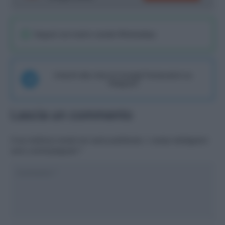
Seguici sul nostro canale WhatsaApp
Unisciti alla chat di Consigli Fantacalcio su
Telegram
Lascia un commento
Il tuo indirizzo email non sarà pubblicato.
I campi obbligatori
sono contrassegnati
*