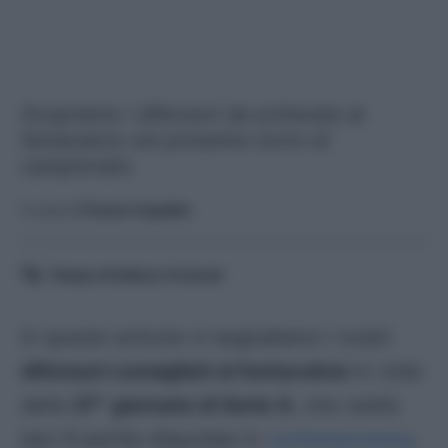
Scopriamo i difensori da schierare al
fantacalcio nel prossimo turno di
campionato.
A cura di
Franco Capalbo
Tempo di lettura:
6
minuti
In questo articolo vi segnaliamo i nostri
difensori consigliati al fantacalcio
in vista
della
37^ giornata di Serie A
, che vedrà
ben 9 partite disputate in
contemporanea
.