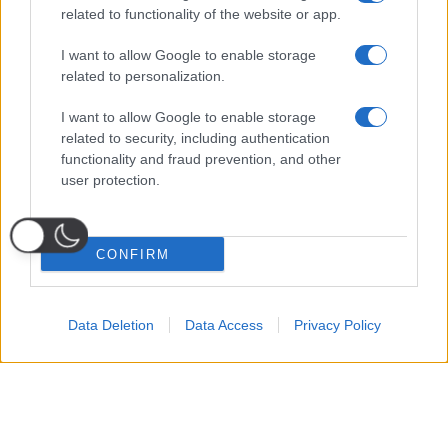
related to functionality of the website or app.
I want to allow Google to enable storage
related to personalization.
I want to allow Google to enable storage
related to security, including authentication
functionality and fraud prevention, and other
user protection.
CONFIRM
Data Deletion
Data Access
Privacy Policy
Probabili
Voti
Seguici su Youtube
Seguici su
Seguici su
Formazioni
Telegram
Whatsapp