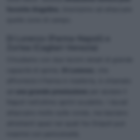
favorire Angelino
, bravissimo ad attaccare
quelle zone di campo.
Di Lorenzo (Parma-Napoli) e
Zortea (Cagliari-Venezia)
Chiudiamo con due terzini dotati di grande
capacità di spinta.
Di Lorenzo
, che
affronterà il Parma in trasferta, è chiamato
ad
una grande prestazione
per aiutare il
Napoli nell’ultimo sprint scudetto. I ducali
attaccano molto sulle corsie, ma lasciano
altrettanti spazi nei quali l’ex Empoli può
inserirsi con pericolosità.