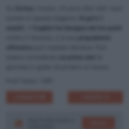
Su
Zortea
, invece, c’è poco dire visti i suoi
numeri in questa stagione (
6 gol e 1
assist
). Il
Cagliari ha bisogno dei tre punti
contro il Venezia, e la sua
propulsione
offensiva
può risultare decisiva. Può
essere considerato
un primo slot
di
giornata in grado di portarvi un bonus.
Post Views:
1.691
COMMENTA
CONDIVIDI
Segui le ultime notizie su
SEGUICI
Google News!