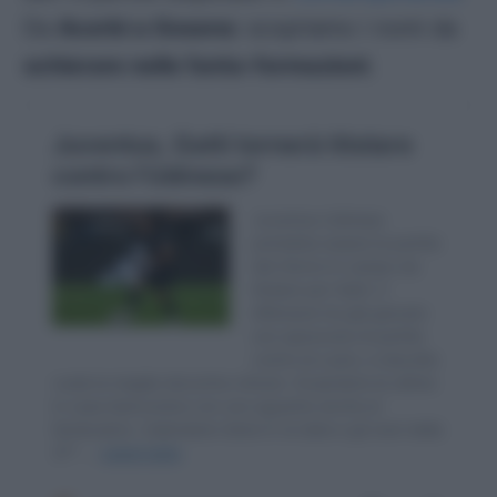
Da
Acerbi a Gosens:
scopriamo i nomi da
schierare nelle fanta-formazioni
.