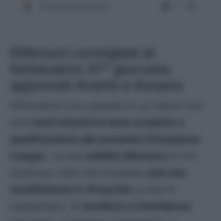
Difensori consigliati al
fantacalcio 37^ giornata:
approvati Acerbi e Gosens
Affronterà il suo passato in un match che
avrà
tanti stimoli tra lotta scudetto e
qualificazione alla prossima Champions
League
. La sua
solidità difensiva
è una
certezza, visto che ha preso
solo due
insufficienze in 19 partite
a voto in
campionato. Si
incollerà a Castellanos