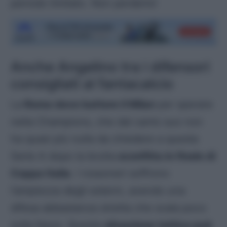
periodo limitato. Non perderlo!
Anche Angelino tra i difensori
consigliati al fantacalcio
La
Roma deve battere il Milan
per sperare
nella Champions, che dal canto suo non
ha quasi più nulla da chiedere a questa
Serie A dopo la brutta
sconfitta in finale di
Coppa Italia
. I rossoneri soffrono
l’ampiezza degli esterni, avendo una
difesa abbastanza stretta che scala poco
sulla fasce. Questa
situazione tattica può