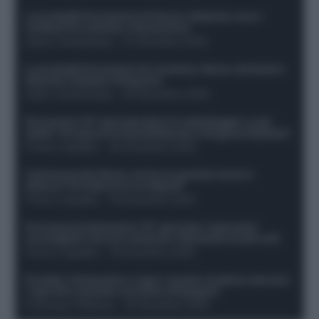
Le probabili formazioni di Genoa-Atalanta: ecco i
sostituti di Lookman e Kossounou
Guido Cantamessa
-
21 Dicembre 2025
Le probabili formazioni di Juventus-Roma: da David e
Openda a Dybala e Ferguson
Guido Cantamessa
-
20 Dicembre 2025
Formazioni 16^ giornata Serie A: ballottaggio e casi
dubbi. Chi gioca tra David/Openda e Ferguson/Dybala?
Franco Capalbo
-
20 Dicembre 2025
Calciomercato Roma, arriva un grande nome in
attacco? Si tratta di un ex Napoli!
Franco Capalbo
-
19 Dicembre 2025
Formazione fantacalcio 16^ giornata: 4 giocatori
sconsigliati e da non schierare. Rischiano brutti voti!
Franco Capalbo
-
19 Dicembre 2025
Protetto: Fantacalcio e rigori: quanto incidono davvero
i rigoristi e quando conviene strapagarli
Francesco Pipitone
-
19 Dicembre 2025