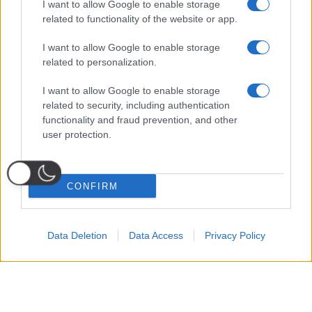
I want to allow Google to enable storage
related to functionality of the website or app.
I want to allow Google to enable storage
related to personalization.
I want to allow Google to enable storage
related to security, including authentication
functionality and fraud prevention, and other
user protection.
CONFIRM
Data Deletion
Data Access
Privacy Policy
Probabili
Voti
Seguici su Youtube
Seguici su
Seguici su
Formazioni
Telegram
Whatsapp