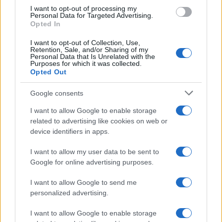
use your data for below specified purposes in below Google
16esima di Serie A
I want to opt-out of processing my
consent section.
Personal Data for Targeted Advertising.
Francesco Pipitone
Opted In
22 Dicembre 2025
5
minuti
I want to opt-out of Collection, Use,
Retention, Sale, and/or Sharing of my
Personal Data that Is Unrelated with the
Purposes for which it was collected.
Opted Out
Google consents
I want to allow Google to enable storage
related to advertising like cookies on web or
device identifiers in apps.
I want to allow my user data to be sent to
Google for online advertising purposes.
I want to allow Google to send me
Infortunati fantacalcio: cosa fare con i
personalized advertising.
lungodegenti Morata, Dumfries,
Vlahovic e Gimenez?
I want to allow Google to enable storage