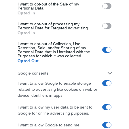
services and may gather and store information including but
I want to opt-out of the Sale of my
Personal Data.
not limited to your visit or usage behaviour. You may click to
Opted In
grant or deny consent to Google and its third-party tags to
Protetto: Fantacalcio, cosa fare con
use your data for below specified purposes in below Google
I want to opt-out of processing my
Kean e Openda: i segnali dopo la
consent section.
Personal Data for Targeted Advertising.
16esima di Serie A
Opted In
Francesco Pipitone
I want to opt-out of Collection, Use,
Retention, Sale, and/or Sharing of my
22 Dicembre 2025
5
minuti
Personal Data that Is Unrelated with the
Purposes for which it was collected.
Opted Out
Google consents
I want to allow Google to enable storage
related to advertising like cookies on web or
device identifiers in apps.
I want to allow my user data to be sent to
Google for online advertising purposes.
I want to allow Google to send me