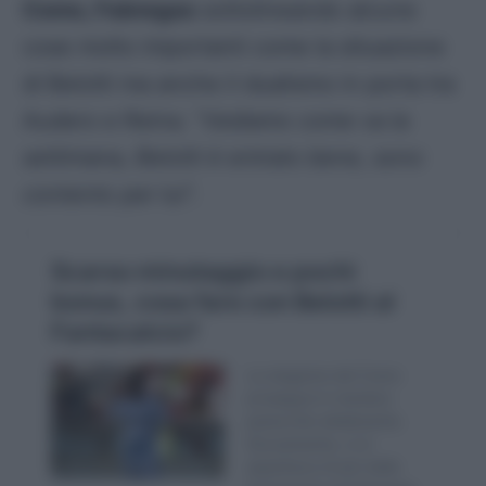
Como, Fabregas
sottolineando alcune
cose molto importanti come la situazione
di Belotti ma anche il dualismo in porta tra
Audero e Reina. “
Vediamo come va la
settimana, Belotti è entrato bene, sono
contento per lui
“.