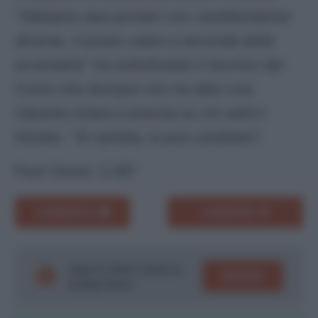
“
Abbiamo due portieri con caratteristiche
diverse, li posso usare a seconda delle
avversarie
” ha sottolineato il tecnico del
Como che dunque non ha dato una
risposta chiara e precisa su chi sarà il
titolare. “
Si cambia, si può cambiare
“.
Post Views:
2.287
COMMENTA
CONDIVIDI
Segui le ultime notizie su
SEGUICI
Google News!