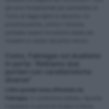
gol sono fondamentali per permettere al
Como di raggiungere la salvezza. La
prossima partita, contro il Venezia,
potrebbe essere l’occasione ideale per
rivederlo in campo dal primo minuto.
Como, Fabregas sul dualismo
in porta: “Abbiamo due
portieri con caratteristiche
diverse”
L’altro grande tema affrontato da
Fabregas
, in conferenza stampa, riguarda
il dualismo in porta tra Audero e Reina.