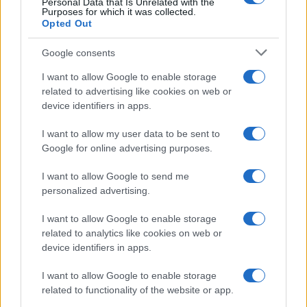
Personal Data that Is Unrelated with the
Purposes for which it was collected.
Opted Out
Infortunati fantacalcio: cosa fare con i
lungodegenti Morata, Dumfries,
Google consents
Vlahovic e Gimenez?
I want to allow Google to enable storage
Franco Capalbo
related to advertising like cookies on web or
21 Dicembre 2025
4
minuti
device identifiers in apps.
I want to allow my user data to be sent to
Google for online advertising purposes.
I want to allow Google to send me
personalized advertising.
I want to allow Google to enable storage
related to analytics like cookies on web or
device identifiers in apps.
I want to allow Google to enable storage
related to functionality of the website or app.