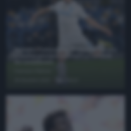
Protetto: Fantacalcio, Hojlund e Lukaku
possono giocare insieme? Le variabili
da considerare
Francesco Pipitone
29 Dicembre 2025
6
minuti