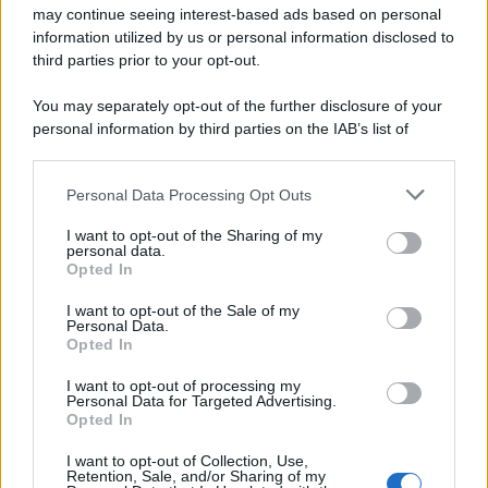
may continue seeing interest-based ads based on personal
information utilized by us or personal information disclosed to
third parties prior to your opt-out.
Protetto: Fantacalcio, cosa fare con
You may separately opt-out of the further disclosure of your
Kean e Openda: i segnali dopo la
personal information by third parties on the IAB’s list of
16esima di Serie A
downstream participants.
Francesco Pipitone
Personal Data Processing Opt Outs
This information may also be disclosed by us to third parties
22 Dicembre 2025
5
minuti
on the IAB’s List of Downstream Participants that may further
I want to opt-out of the Sharing of my
disclose it to other third parties.
personal data.
Opted In
Please note that this website/app uses one or more Google
services and may gather and store information including but
I want to opt-out of the Sale of my
Personal Data.
not limited to your visit or usage behaviour. You may click to
Opted In
grant or deny consent to Google and its third-party tags to
use your data for below specified purposes in below Google
I want to opt-out of processing my
consent section.
Personal Data for Targeted Advertising.
Opted In
I want to opt-out of Collection, Use,
Retention, Sale, and/or Sharing of my