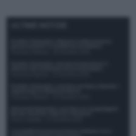
ULTIME NOTIZIE
Protetto: Fantacalcio, Hojlund e Lukaku possono
giocare insieme? Le variabili da considerare
Francesco Pipitone
-
29 Dicembre 2025
Protetto: Fantacalcio, mercato di riparazione: 5
difensori dal rendimento sicuro da prendere
Francesco Pipitone
-
27 Dicembre 2025
Protetto: Fantacalcio, cosa fare con Kean e Openda: i
segnali dopo la 16esima di Serie A
Francesco Pipitone
-
22 Dicembre 2025
Infortunati fantacalcio: cosa fare con i lungodegenti
Morata, Dumfries, Vlahovic e Gimenez?
Franco Capalbo
-
21 Dicembre 2025
Le probabili formazioni di Genoa-Atalanta: ecco i
sostituti di Lookman e Kossounou