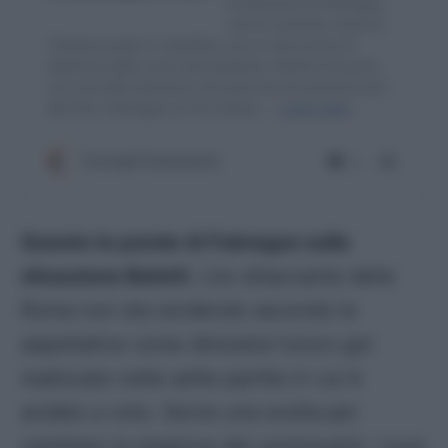
Queste le parole di Fabregas sulla
situazione Belotti
. L’ex attaccante della
Roma non sta rendendo secondo le
aspettative come dimostra l’unico gol
realizzato nelle sette partite in cui è
andato a voto. Serve una svolta per
cambiare la stagione del centravanti. I suoi