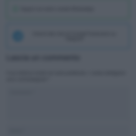
Seguici sul nostro canale WhatsaApp
Unisciti alla chat di Consigli Fantacalcio su
Telegram
Lascia un commento
Il tuo indirizzo email non sarà pubblicato.
I campi obbligatori
sono contrassegnati
*