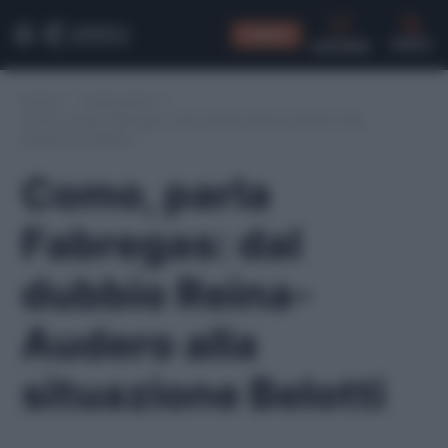
CONSIGLI
CERCA
Home
/
Fantacalcio
/
Como, parla Fabregas: dal dubbio Reina-Audero alla
situazione Belotti
Como, parla
Fabregas: dal
dubbio Reina-
Audero alla
situazione Belotti