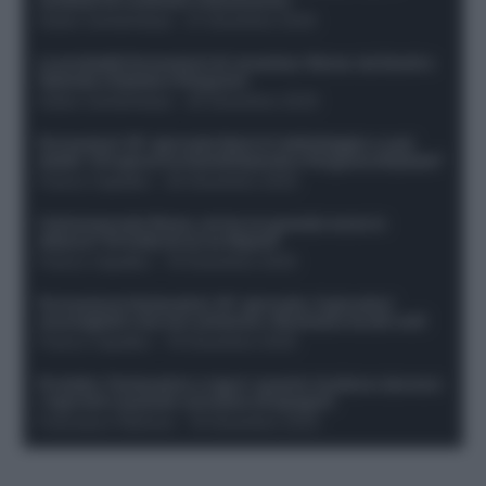
Guido Cantamessa
-
21 Dicembre 2025
Le probabili formazioni di Juventus-Roma: da David e
Openda a Dybala e Ferguson
Guido Cantamessa
-
20 Dicembre 2025
Formazioni 16^ giornata Serie A: ballottaggio e casi
dubbi. Chi gioca tra David/Openda e Ferguson/Dybala?
Franco Capalbo
-
20 Dicembre 2025
Calciomercato Roma, arriva un grande nome in
attacco? Si tratta di un ex Napoli!
Franco Capalbo
-
19 Dicembre 2025
Formazione fantacalcio 16^ giornata: 4 giocatori
sconsigliati e da non schierare. Rischiano brutti voti!
Franco Capalbo
-
19 Dicembre 2025
Protetto: Fantacalcio e rigori: quanto incidono davvero
i rigoristi e quando conviene strapagarli
Francesco Pipitone
-
19 Dicembre 2025