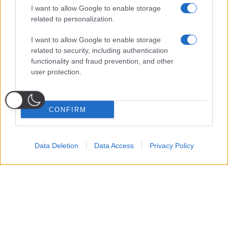
I want to allow Google to enable storage
related to personalization.
I want to allow Google to enable storage
related to security, including authentication
functionality and fraud prevention, and other
user protection.
CONFIRM
Data Deletion
Data Access
Privacy Policy
Probabili
Voti
Seguici su Youtube
Seguici su
Seguici su
Formazioni
Telegram
Whatsapp
Strumenti Fantacalcio
Voti Fantacalcio Serie A
Lista Fantacalcio