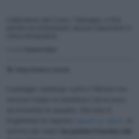
L'allenatore del Como, Fabregas, a fine
partita ha sottolineato alcune importanti in
ottica fantacalcio.
A cura di
Saverio Fattori
Tempo di lettura:
3
minuti
Il pareggio casalingo contro il Monza non
smuove troppo la classifica e serve poco
ad entrambe le squadre. Alla rete di
Engelhardt ha risposto
Caprari su rigore
. Al
termine del match
ha parlato il tecnico del