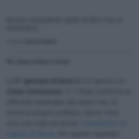
Numeri straordinari quelli di Nico Paz al
fantacalcio.
A cura di
Saverio Fattori
Tempo di lettura:
3
minuti
La
5^ giornata di Serie A
si è aperta con
Como-Cremonese
; l’1-1 finale conferma le
difficoltà casalinghe dei lariani che, di
fronte al proprio pubblico, hanno vinto
solo una volta ma anche
l’imbattibilità dei
ragazzi di Nicola
. Per quanto riguarda i