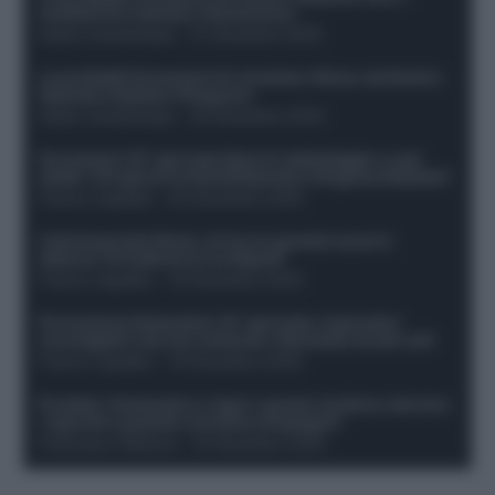
sostituti di Lookman e Kossounou
Guido Cantamessa
-
21 Dicembre 2025
Le probabili formazioni di Juventus-Roma: da David e
Openda a Dybala e Ferguson
Guido Cantamessa
-
20 Dicembre 2025
Formazioni 16^ giornata Serie A: ballottaggio e casi
dubbi. Chi gioca tra David/Openda e Ferguson/Dybala?
Franco Capalbo
-
20 Dicembre 2025
Calciomercato Roma, arriva un grande nome in
attacco? Si tratta di un ex Napoli!
Franco Capalbo
-
19 Dicembre 2025
Formazione fantacalcio 16^ giornata: 4 giocatori
sconsigliati e da non schierare. Rischiano brutti voti!
Franco Capalbo
-
19 Dicembre 2025
Protetto: Fantacalcio e rigori: quanto incidono davvero
i rigoristi e quando conviene strapagarli
Francesco Pipitone
-
19 Dicembre 2025