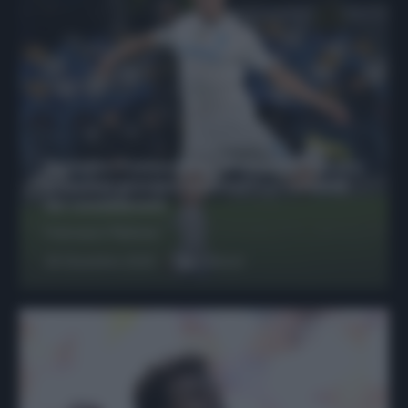
Protetto: Fantacalcio, Hojlund e Lukaku
possono giocare insieme? Le variabili
da considerare
Francesco Pipitone
29 Dicembre 2025
6
minuti