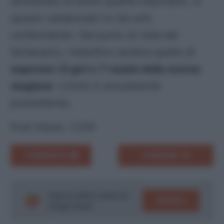
dimostrato di avere qualità importanti, in
questo campionato le sta solo
confermando. Dal punto di vista del
fantacalcio, l’obiettivo sembra quello di
superare i 6 gol e i 7 assist della scorsa
stagione
. L’inizio è sicuramente
promettente.
Post Views:
1.234
COMMENTA
CONDIVIDI
Segui le ultime notizie su
SEGUICI
Google News!