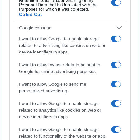
Retention, Sale, and/or Sharing of my
Personal Data that Is Unrelated with the
Purposes for which it was collected.
Opted Out
Infortunati fantacalcio: cosa fare con i
lungodegenti Morata, Dumfries,
Google consents
Vlahovic e Gimenez?
I want to allow Google to enable storage
Franco Capalbo
related to advertising like cookies on web or
21 Dicembre 2025
4
minuti
device identifiers in apps.
I want to allow my user data to be sent to
Google for online advertising purposes.
I want to allow Google to send me
personalized advertising.
I want to allow Google to enable storage
related to analytics like cookies on web or
device identifiers in apps.
I want to allow Google to enable storage
related to functionality of the website or app.