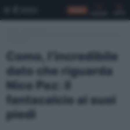
CONSIGLI
CERCA
Home
/
Fantacalcio
/
Como, l’incredibile dato che riguarda Nico Paz: il fantacalcio
ai suoi piedi
Como, l’incredibile
dato che riguarda
Nico Paz: il
fantacalcio ai suoi
piedi