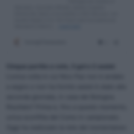
Cinque partite a voto, 3 gol e 2 assist
.
L’unica volta in cui Nico Paz non è andato
a segno o non ha fornito assist è stato alla
seconda giornata, in casa del Bologna.
Risultato? Prima e, fino a questo momento,
unica sconfitta del Como in campionato.
Oggi ha realizzato la rete del momentaneo