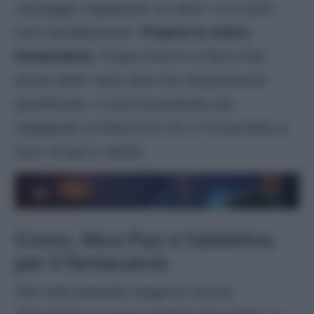
vantaggio regalando un altro +3 a tutti i
suoi fantallenatori.
Proprio in ottica
fantacalcio
, l’hype intorno a Nico Paz
prima delle varie aste era ampiamente
giustificato. Il centrocampista sta
ripagando la fiducia di chi ci ha puntato a
suon di gol e assist.
Como, Nico Paz e l’obiettivo
per il fantacalcio
Già nella passata stagione aveva