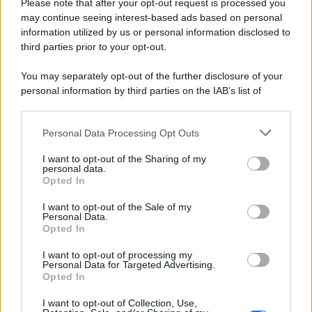
Please note that after your opt-out request is processed you
may continue seeing interest-based ads based on personal
information utilized by us or personal information disclosed to
third parties prior to your opt-out.
Protetto: Fantacalcio, cosa fare con
You may separately opt-out of the further disclosure of your
Kean e Openda: i segnali dopo la
personal information by third parties on the IAB’s list of
16esima di Serie A
downstream participants.
Francesco Pipitone
Personal Data Processing Opt Outs
This information may also be disclosed by us to third parties
22 Dicembre 2025
5
minuti
on the IAB’s List of Downstream Participants that may further
I want to opt-out of the Sharing of my
disclose it to other third parties.
personal data.
Opted In
Please note that this website/app uses one or more Google
services and may gather and store information including but
I want to opt-out of the Sale of my
Personal Data.
not limited to your visit or usage behaviour. You may click to
Opted In
grant or deny consent to Google and its third-party tags to
use your data for below specified purposes in below Google
I want to opt-out of processing my
consent section.
Personal Data for Targeted Advertising.
Opted In
I want to opt-out of Collection, Use,