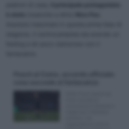
padroni di casa,
il principale protagonista
è stato
(neanche a dirlo)
Nico Paz
.
Assoluto trascinare in questa prima fase di
stagione, il centrocampista sta avendo un
feeling a dir poco clamoroso con il
fantacalcio.