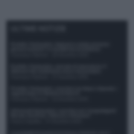
ULTIME NOTIZIE
Protetto: Fantacalcio, Hojlund e Lukaku possono
giocare insieme? Le variabili da considerare
Francesco Pipitone
-
29 Dicembre 2025
Protetto: Fantacalcio, mercato di riparazione: 5
difensori dal rendimento sicuro da prendere
Francesco Pipitone
-
27 Dicembre 2025
Protetto: Fantacalcio, cosa fare con Kean e Openda: i
segnali dopo la 16esima di Serie A
Francesco Pipitone
-
22 Dicembre 2025
Infortunati fantacalcio: cosa fare con i lungodegenti
Morata, Dumfries, Vlahovic e Gimenez?
Franco Capalbo
-
21 Dicembre 2025
Le probabili formazioni di Genoa-Atalanta: ecco i