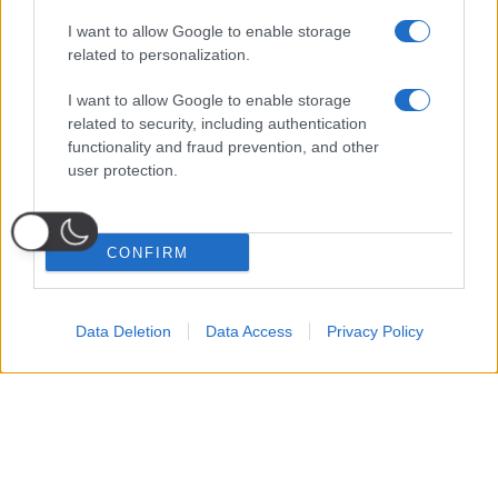
I want to allow Google to enable storage
related to personalization.
I want to allow Google to enable storage
related to security, including authentication
functionality and fraud prevention, and other
user protection.
CONFIRM
Data Deletion
Data Access
Privacy Policy
Probabili
Voti
Seguici su Youtube
Seguici su
Seguici su
Formazioni
Telegram
Whatsapp
Strumenti Fantacalcio
Voti Fantacalcio Serie A