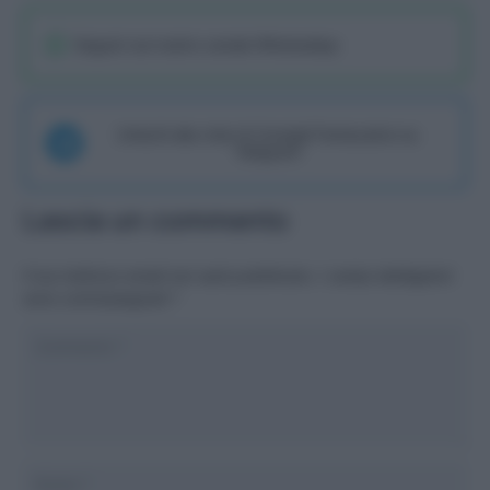
Seguici sul nostro canale WhatsaApp
Unisciti alla chat di Consigli Fantacalcio su
Telegram
Lascia un commento
Il tuo indirizzo email non sarà pubblicato.
I campi obbligatori
sono contrassegnati
*