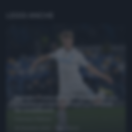
LEGGI ANCHE
Protetto: Fantacalcio, Hojlund e Lukaku
possono giocare insieme? Le variabili
da considerare
Francesco Pipitone
29 Dicembre 2025
6
minuti