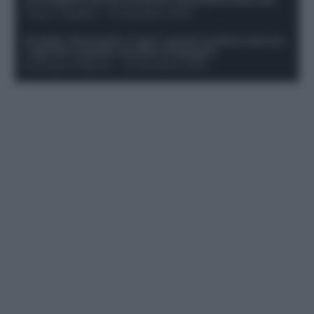
Franco Capalbo
-
19 Dicembre 2025
Protetto: Fantacalcio e rigori: quanto incidono davvero
i rigoristi e quando conviene strapagarli
Francesco Pipitone
-
19 Dicembre 2025