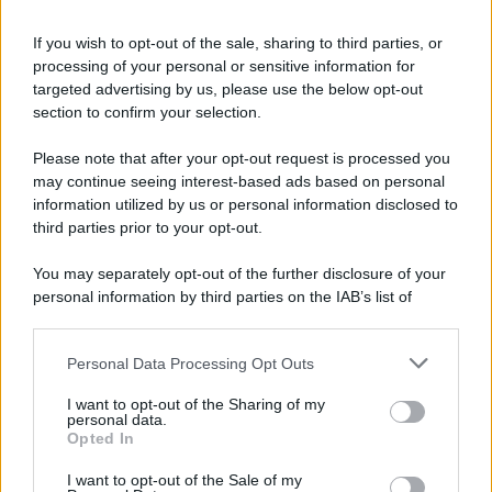
If you wish to opt-out of the sale, sharing to third parties, or
processing of your personal or sensitive information for
targeted advertising by us, please use the below opt-out
section to confirm your selection.
Please note that after your opt-out request is processed you
may continue seeing interest-based ads based on personal
information utilized by us or personal information disclosed to
third parties prior to your opt-out.
Protetto: Fantacalcio, cosa fare con
You may separately opt-out of the further disclosure of your
Kean e Openda: i segnali dopo la
personal information by third parties on the IAB’s list of
16esima di Serie A
downstream participants.
Francesco Pipitone
Personal Data Processing Opt Outs
This information may also be disclosed by us to third parties
22 Dicembre 2025
5
minuti
on the IAB’s List of Downstream Participants that may further
I want to opt-out of the Sharing of my
disclose it to other third parties.
personal data.
Opted In
Please note that this website/app uses one or more Google
services and may gather and store information including but
I want to opt-out of the Sale of my