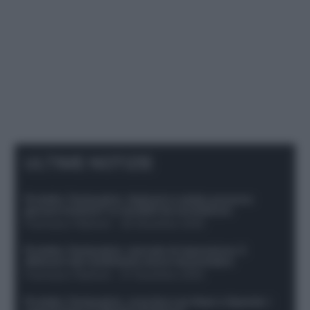
ULTIME NOTIZIE
Protetto: Fantacalcio, Hojlund e Lukaku possono
giocare insieme? Le variabili da considerare
Francesco Pipitone
-
29 Dicembre 2025
Protetto: Fantacalcio, mercato di riparazione: 5
difensori dal rendimento sicuro da prendere
Francesco Pipitone
-
27 Dicembre 2025
Protetto: Fantacalcio, cosa fare con Kean e Openda: i