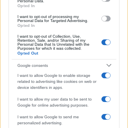
Personal Data.
not limited to your visit or usage behaviour. You may click to
Opted In
grant or deny consent to Google and its third-party tags to
use your data for below specified purposes in below Google
I want to opt-out of processing my
consent section.
Personal Data for Targeted Advertising.
Opted In
I want to opt-out of Collection, Use,
Retention, Sale, and/or Sharing of my
Personal Data that Is Unrelated with the
Purposes for which it was collected.
Opted Out
Infortunati fantacalcio: cosa fare con i
lungodegenti Morata, Dumfries,
Google consents
Vlahovic e Gimenez?
I want to allow Google to enable storage
Franco Capalbo
related to advertising like cookies on web or
device identifiers in apps.
21 Dicembre 2025
4
minuti
I want to allow my user data to be sent to
Google for online advertising purposes.
I want to allow Google to send me
personalized advertising.