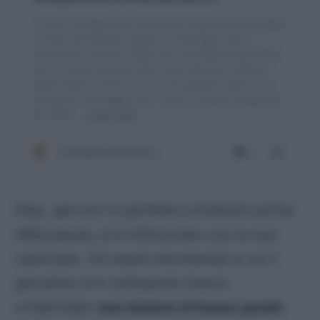
Diao, già non in perfette condizioni prima
della pausa, si è infortunato con la sua
nazionale. Gli esami strumentali a cui il
giocatore si è sottoposto hanno
evidenziato
una lesione di basso grado