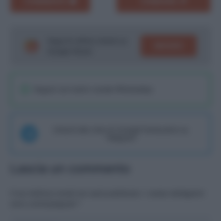
COMMENTA
CONDIVIDI
Segui le ultime notizie su
SEGUICI
Google News!
Seguici sul nostro canale WhatsaApp
Unisciti alla chat di Consigli Fantacalcio su
Telegram
Lascia un commento
Il tuo indirizzo email non sarà pubblicato.
I campi obbligatori
sono contrassegnati
*