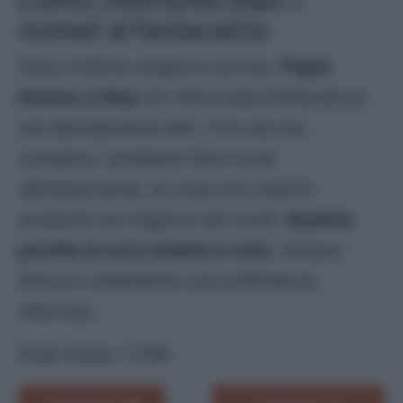
numeri al fantacalcio
Dopo l’ottima stagione scorsa,
l’hype
intorno a Diao
(in ottica asta fantacalcio)
era decisamente alto. Fino ad ora,
complice i problemi fisici avuti
dall’attaccante, le cose non stanno
andando nel migliore dei modi.
Quattro
partite in cui è andato a voto
, nessun
bonus e solamente una sufficienza
ottenuta.
Post Views:
1.748