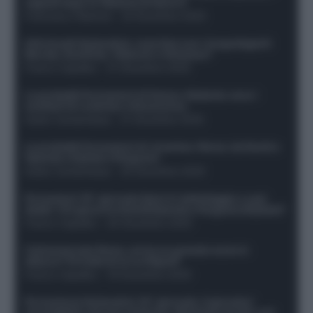
segnali dopo la 16esima di Serie A
Francesco Pipitone
-
22 Dicembre 2025
Infortunati fantacalcio: cosa fare con i lungodegenti
Morata, Dumfries, Vlahovic e Gimenez?
Franco Capalbo
-
21 Dicembre 2025
Le probabili formazioni di Genoa-Atalanta: ecco i
sostituti di Lookman e Kossounou
Guido Cantamessa
-
21 Dicembre 2025
Le probabili formazioni di Juventus-Roma: da David e
Openda a Dybala e Ferguson
Guido Cantamessa
-
20 Dicembre 2025
Formazioni 16^ giornata Serie A: ballottaggio e casi
dubbi. Chi gioca tra David/Openda e Ferguson/Dybala?
Franco Capalbo
-
20 Dicembre 2025
Calciomercato Roma, arriva un grande nome in
attacco? Si tratta di un ex Napoli!
Franco Capalbo
-
19 Dicembre 2025
Formazione fantacalcio 16^ giornata: 4 giocatori
sconsigliati e da non schierare. Rischiano brutti voti!