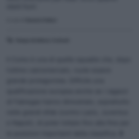
starà fuori.
A cura di
Saverio Fattori
Tempo di lettura:
3
minuti
Il Como è una di quelle squadre che, dopo
l’ultimo calciomercato, vuole essere
grande protagonista. Difficile una
qualificazione europea anche se i ragazzi
di Fabregas hanno dimostrato, soprattutto
nelle grandi sfide (contro Lazio, Juventus
e Napoli), di poter lottare fino alla fine per
le posizioni importanti della classifica.
Il