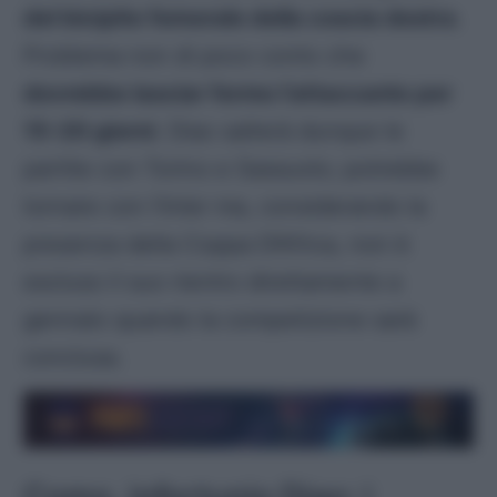
del bicipite femorale della coscia destra
.
Problema non di poco conto che
dovrebbe lasciar fermo l’attaccante per
15-20 giorni
. Diao salterà dunque le
partite con Torino e Sassuolo; potrebbe
tornare con l’Inter ma, considerando la
presenza della Coppa D’Africa, non è
escluso il suo rientro direttamente a
gennaio quando la competizione sarà
conclusa.
Como, infortunio Diao: i