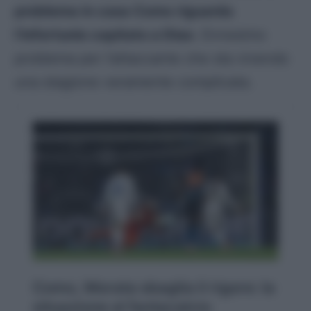
problema in casa Como riguarda
l’infortunio capitato a Diao
. Ennesimo
problema per l’attaccante che sta vivendo
una stagione veramente complicata.