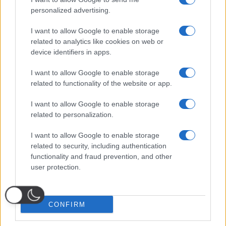
21 Dicembre 2025
4
minuti
personalized advertising.
I want to allow Google to enable storage
related to analytics like cookies on web or
device identifiers in apps.
I want to allow Google to enable storage
related to functionality of the website or app.
I want to allow Google to enable storage
related to personalization.
I want to allow Google to enable storage
related to security, including authentication
functionality and fraud prevention, and other
user protection.
CONFIRM