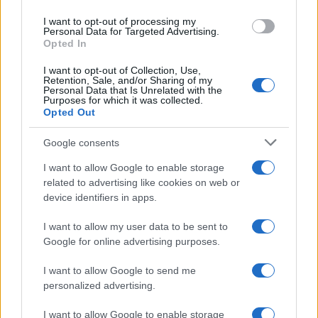
i vari reparti. Questi moduli possono
use your data for below specified purposes in below Google
I want to opt-out of processing my
consent section.
rivelarsi particolarmente efficaci in leghe
Personal Data for Targeted Advertising.
Opted In
con caratteristiche specifiche o quando le
I want to opt-out of Collection, Use,
dinamiche d’asta rendono conveniente
Retention, Sale, and/or Sharing of my
Personal Data that Is Unrelated with the
Purposes for which it was collected.
adottare approcci non convenzionali.
Opted Out
Ricorda infine che l’asta non si vince solo
Google consents
con i grandi nomi, ma con una rosa
I want to allow Google to enable storage
related to advertising like cookies on web or
equilibrata e funzionale al tuo modulo di
device identifiers in apps.
gioco.
I want to allow my user data to be sent to
Google for online advertising purposes.
Post Views:
7.286
I want to allow Google to send me
personalized advertising.
COMMENTA
CONDIVIDI
I want to allow Google to enable storage