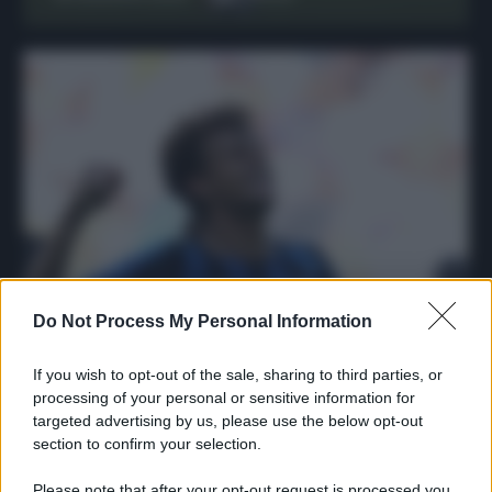
Protetto: Fantacalcio, mercato di
Do Not Process My Personal Information
riparazione: 5 difensori dal rendimento
sicuro da prendere
If you wish to opt-out of the sale, sharing to third parties, or
processing of your personal or sensitive information for
Francesco Pipitone
targeted advertising by us, please use the below opt-out
27 Dicembre 2025
3
minuti
section to confirm your selection.
Please note that after your opt-out request is processed you