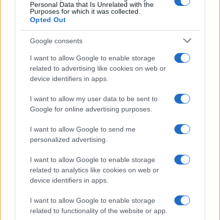
Personal Data that Is Unrelated with the
Purposes for which it was collected.
Opted Out
Google consents
I want to allow Google to enable storage
related to advertising like cookies on web or
device identifiers in apps.
I want to allow my user data to be sent to
Infortunati fantacalcio: cosa fare con i
Google for online advertising purposes.
lungodegenti Morata, Dumfries,
Vlahovic e Gimenez?
I want to allow Google to send me
Franco Capalbo
personalized advertising.
21 Dicembre 2025
4
minuti
I want to allow Google to enable storage
related to analytics like cookies on web or
device identifiers in apps.
I want to allow Google to enable storage
related to functionality of the website or app.