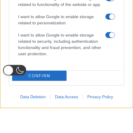
related to functionality of the website or app.
I want to allow Google to enable storage
related to personalization.
I want to allow Google to enable storage
related to security, including authentication
functionality and fraud prevention, and other
user protection.
CONFIRM
Data Deletion
Data Access
Privacy Policy
Probabili
Voti
Seguici su Youtube
Seguici su
Seguici su
Formazioni
Telegram
Whatsapp