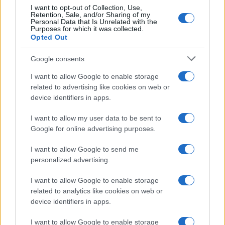
I want to opt-out of Collection, Use,
22 Dicembre 2025
5
minuti
Retention, Sale, and/or Sharing of my
Personal Data that Is Unrelated with the
Purposes for which it was collected.
Opted Out
Google consents
I want to allow Google to enable storage
related to advertising like cookies on web or
device identifiers in apps.
I want to allow my user data to be sent to
Google for online advertising purposes.
I want to allow Google to send me
personalized advertising.
Infortunati fantacalcio: cosa fare con i
lungodegenti Morata, Dumfries,
I want to allow Google to enable storage
Vlahovic e Gimenez?
related to analytics like cookies on web or
Franco Capalbo
device identifiers in apps.
21 Dicembre 2025
4
minuti
I want to allow Google to enable storage