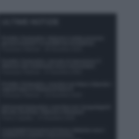
ULTIME NOTIZIE
Protetto: Fantacalcio, Hojlund e Lukaku possono
giocare insieme? Le variabili da considerare
Francesco Pipitone
-
29 Dicembre 2025
Protetto: Fantacalcio, mercato di riparazione: 5
difensori dal rendimento sicuro da prendere
Francesco Pipitone
-
27 Dicembre 2025
Protetto: Fantacalcio, cosa fare con Kean e Openda: i
segnali dopo la 16esima di Serie A
Francesco Pipitone
-
22 Dicembre 2025
Infortunati fantacalcio: cosa fare con i lungodegenti
Morata, Dumfries, Vlahovic e Gimenez?
Franco Capalbo
-
21 Dicembre 2025
Le probabili formazioni di Genoa-Atalanta: ecco i
sostituti di Lookman e Kossounou