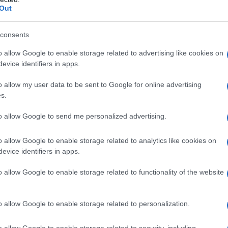
re del Sassuolo, per cercare di portarlo
Out
consents
ardo entrambi i calciatori, che sembrano
o allow Google to enable storage related to advertising like cookies on
nto riguarda
Domenico Berardi, è il nostro
evice identifiers in apps.
 tutti
. La cosa bella è che lui sta
o allow my user data to be sent to Google for online advertising
s.
o ne siamo felici e lo aspettiamo. In
o, il pensiero più importante in questo
to allow Google to send me personalized advertising.
n questi giorni ho sentito che siamo
o allow Google to enable storage related to analytics like cookies on
La verità è che ad oggi con la Fiorentina
evice identifiers in apps.
ore per noi molto importante, vorremmo
o allow Google to enable storage related to functionality of the website
 del Sassuolo è tornare in Serie A con i
o allow Google to enable storage related to personalization.
o allow Google to enable storage related to security, including