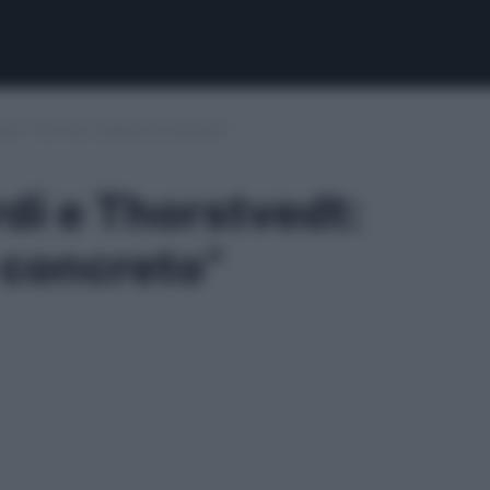
dt: “Per ora, niente di concreto”
di e Thorstvedt:
i concreto”