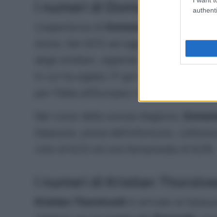
I numeri di Domenico Berardi
authenti
L’esperienza di
Domenico Berardi
con la
storia. Dal 2012 ad oggi, il classe 1994 
degli
emiliani
, siglando 133 gol. La sua 
in cui ha siglato 17 gol in 30 partite. N
per l’Italia all’Europeo vinto dai ragazz
Nel corso della scorsa stagione,
Domeni
Sassuolo, prima dell’infortunio, collezi
voto di 6,53 ed una fantamedia di 8,06.
I numeri di Kristian Thorstve
Kristian Thorstvedt
è arrivato al Sassu