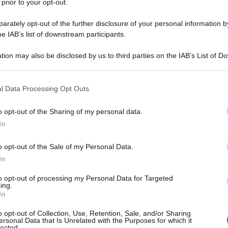
 prior to your opt-out.
tian Thorstvedt
, profili di grande
rately opt-out of the further disclosure of your personal information by
 in
Serie A
. Su
Berardi
è forte il
he IAB’s list of downstream participants.
ssato, la
Juventus
su tutte si è fatta viva.
tion may also be disclosed by us to third parties on the IAB’s List of 
 that may further disclose it to other third parties.
a fumata bianca e Berardi è sempre rimasto
 that this website/app uses one or more Google services and may gath
unio al crociato, nel corso della scorsa
l Data Processing Opt Outs
including but not limited to your visit or usage behaviour. You may click 
stagione anzitempo. Ed ora, il calciatore
 to Google and its third-party tags to use your data for below specifi
o opt-out of the Sharing of my personal data.
ogle consent section.
to ai suoi livelli di forma.
In
o un po’ misterioso. Arrivato con tante
o opt-out of the Sale of my Personal Data.
In
ettersi in moto
, nella prima parte di
eri hanno iniziato ad esserci, il
to opt-out of processing my Personal Data for Targeted
ing.
In
a in Italia, diventando anche un elemento-
no puntato su di lui. La Fiorentina, in
o opt-out of Collection, Use, Retention, Sale, and/or Sharing
ersonal Data that Is Unrelated with the Purposes for which it
lected.