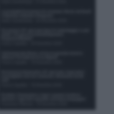
Guido Cantamessa
-
21 Dicembre 2025
Le probabili formazioni di Juventus-Roma: da David
e Openda a Dybala e Ferguson
Guido Cantamessa
-
20 Dicembre 2025
Formazioni 16^ giornata Serie A: ballottaggio e casi
dubbi. Chi gioca tra David/Openda e
Ferguson/Dybala?
Franco Capalbo
-
20 Dicembre 2025
Calciomercato Roma, arriva un grande nome in
attacco? Si tratta di un ex Napoli!
Franco Capalbo
-
19 Dicembre 2025
Formazione fantacalcio 16^ giornata: 4 giocatori
sconsigliati e da non schierare. Rischiano brutti
voti!
Franco Capalbo
-
19 Dicembre 2025
Protetto: Fantacalcio e rigori: quanto incidono
davvero i rigoristi e quando conviene strapagarli
Francesco Pipitone
-
19 Dicembre 2025