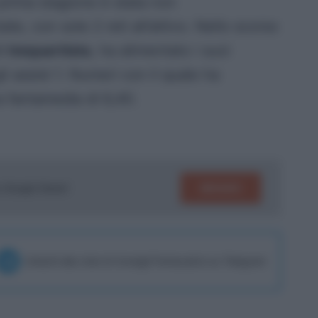
 prima stagione è stata non
te, con sole 2 reti all’attivo. Nello scorso
di
trequartista
, ha alimentato i suoi
li assist 1. Numeri con il quale ha
 fantamedia di 6,40.
SEGUICI
su Google News!
Unisciti alla chat di Consigli Fantacalcio su Telegram