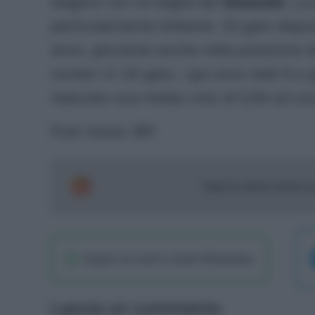
stagioni con la maglia del
Sassuolo
. La
particolarmente brillante: 25 gare disputa
anno, giocando anche nella posizione 
numeri: in 34 gare, i gol sono stati 6 e g
maturato una media-voto di 5,94 ed una
Post Views:
861
Segui le ultime notizie 
Seguici sul nostro canale WhatsaApp
Lascia un commento