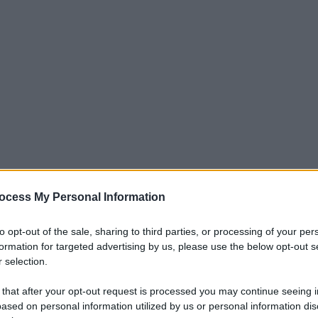
ocess My Personal Information
to opt-out of the sale, sharing to third parties, or processing of your per
o
mette inevitabilmente i vetrina i
formation for targeted advertising by us, please use the below opt-out s
eroverde.
Giovanni Carnevali
, uomo
 selection.
 a
Dribbling
spiegando la situazione che
 that after your opt-out request is processed you may continue seeing i
overde.
ased on personal information utilized by us or personal information dis