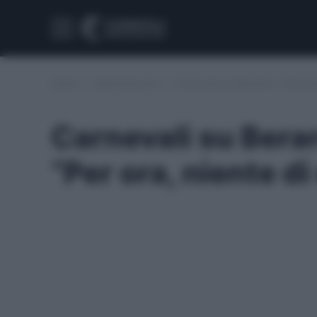
Home
/
Calciomercato
/
Carnevali su Berardi e Thorstve
Carnevali su Berar
“Per ora, niente d