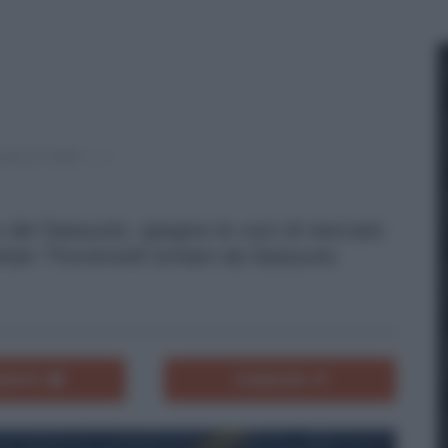
del Sassuolo, spegne le voci di mercato
tian Thorstvedt lontani da Sassuolo.
ENTA
CONDIVIDI