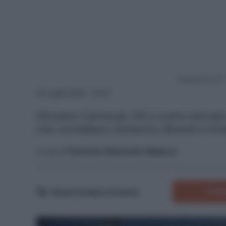
Powered by
14 Luglio 2024 - 15:51
Giovanni Carnevali, DS e uomo mercato 
che vorrebbero Domenico Berardi e Kris
A cura di
Francesco Alessandro Balducci
COMM
Tempo di lettura:
6
minuti