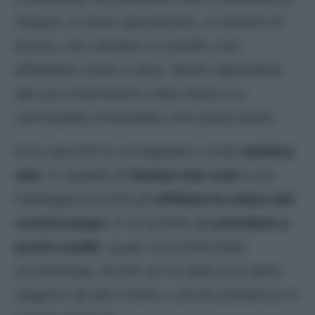
Seppur, è bene specificarlo, in termini di
bonus, non sembra un profilo così
affidabile come si dice. Molto dipenderà
dal suo inserimento nella Serie A e
nell’impatto immediato che potrà avere.
Ecco perché lo consigliamo come
settimo
slot
, in qualità di
titolare low cost
a cui
Fabregas proverà ad
affidare le chiavi del
centrocampo
. È un profilo da
prendere a
pochi crediti
, quasi una potenziale
scommessa, anche sa ha dalla sua tante
stagioni ad alto livello e anche presenze in