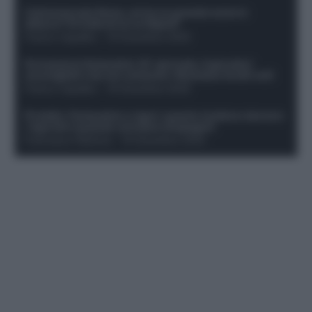
Calciomercato Roma, arriva un grande nome in
attacco? Si tratta di un ex Napoli!
Franco Capalbo
-
19 Dicembre 2025
Formazione fantacalcio 16^ giornata: 4 giocatori
sconsigliati e da non schierare. Rischiano brutti voti!
Franco Capalbo
-
19 Dicembre 2025
Protetto: Fantacalcio e rigori: quanto incidono davvero
i rigoristi e quando conviene strapagarli
Francesco Pipitone
-
19 Dicembre 2025