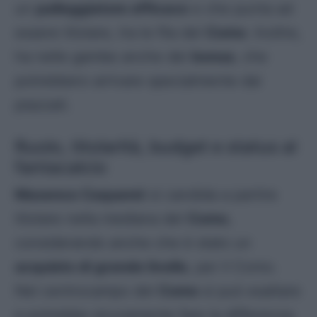
un
palleggiatore efficace
e che punta ad
essere titolare, tra le fila del
Como
. Inoltre,
ha nelle gambe anche dei
bonus
, che
potrebbero arrivare specialmente dai
piazzati.
Ruolo, titolarità, budget e status al
fantacalcio
Maxence Caqueret
si candida a partire
titolare nella mediana del
Como
,
considerando anche che è stato un
acquisto di grande livello
, per il Como.
Nel centrocampo del
Como
si può esaltare
e potrebbe sicuramente fare la differenza.