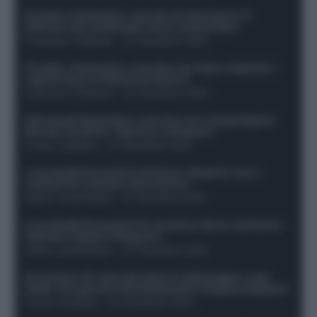
Protetto: Fantacalcio, mercato di riparazione: 5
difensori dal rendimento sicuro da prendere
Francesco Pipitone
-
27 Dicembre 2025
Protetto: Fantacalcio, cosa fare con Kean e Openda: i
segnali dopo la 16esima di Serie A
Francesco Pipitone
-
22 Dicembre 2025
Infortunati fantacalcio: cosa fare con i lungodegenti
Morata, Dumfries, Vlahovic e Gimenez?
Franco Capalbo
-
21 Dicembre 2025
Le probabili formazioni di Genoa-Atalanta: ecco i
sostituti di Lookman e Kossounou
Guido Cantamessa
-
21 Dicembre 2025
Le probabili formazioni di Juventus-Roma: da David e
Openda a Dybala e Ferguson
Guido Cantamessa
-
20 Dicembre 2025
Formazioni 16^ giornata Serie A: ballottaggio e casi
dubbi. Chi gioca tra David/Openda e Ferguson/Dybala?
Franco Capalbo
-
20 Dicembre 2025