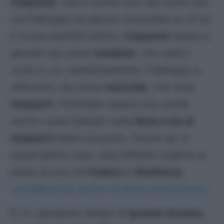
Caqueret
, che è anche uno dei motivi per
cui Fabregas ha deciso di puntare su di lui,
è la sua duttilità tattica.
Caqueret
riesce a
giocare sia come
mediano
, che sarà il
ruolo in cui, ipoteticamente, Fabregas lo
utilizzerà, sia come
mezz’ala
, che sulla
trequarti
. Potrebbe essere una scelta
anche come laterale nella
linea a tre di
trequarti
dietro la punta. Anche se, in
quest’ultimo caso, sarà difficile vederlo al
posto di uno tra
Fadera
e
Strefezza
,
considerando anche la tanta concorrenza
.
È un calciatore dotato di
grande tecnica
,