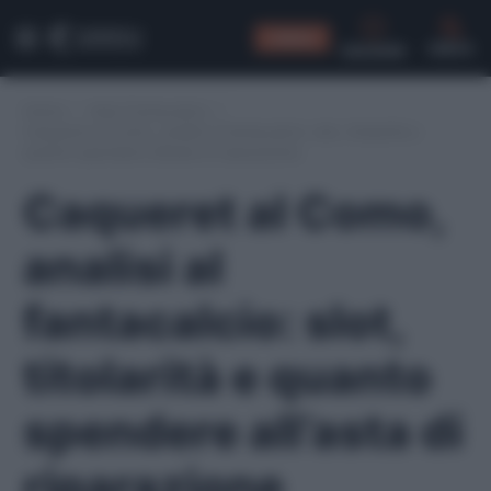
CONSIGLI
CERCA
Home
/
Asta Fantacalcio
/
Caqueret al Como, analisi al fantacalcio: slot, titolarità e
quanto spendere all’asta di riparazione
Caqueret al Como,
analisi al
fantacalcio: slot,
titolarità e quanto
spendere all’asta di
riparazione