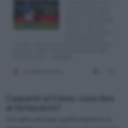
Caqueret al Como: cosa fare
al fantacalcio?
Una delle principali qualità balistiche di