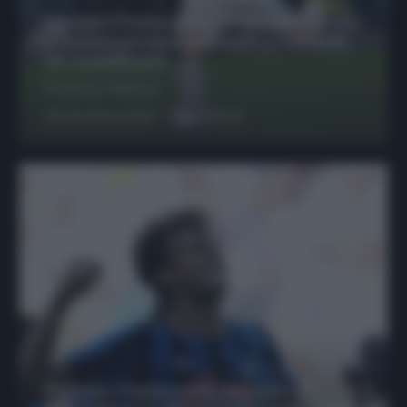
Protetto: Fantacalcio, Hojlund e Lukaku
possono giocare insieme? Le variabili
da considerare
Francesco Pipitone
29 Dicembre 2025
6
minuti
Protetto: Fantacalcio, mercato di