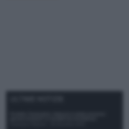
ULTIME NOTIZIE
Protetto: Fantacalcio, Hojlund e Lukaku possono
giocare insieme? Le variabili da considerare
Francesco Pipitone
-
29 Dicembre 2025