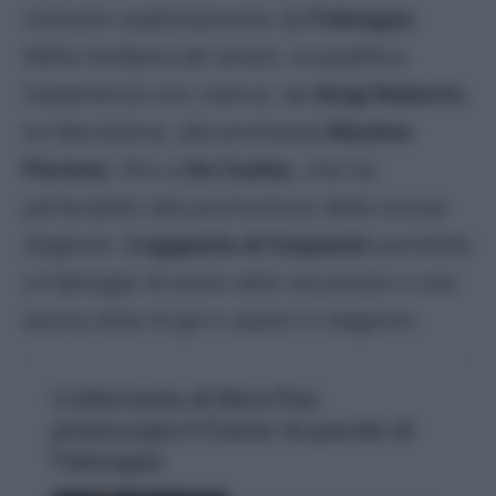
richiesto esplicitamente da
Fabregas
.
Nella mediana dei
lariani
, la qualità e
l’esperienza non manca: da
Sergi Roberto
,
ex Barcellona, alla promessa
Maximo
Perrone
, fino a
Da Cunha
, che ha
partecipato alla promozione della scorsa
stagione.
L’aggiunta di Caqueret
permette
a Fabregas di avere altre sicurezze e una
buona dote di gol e assist in stagione.