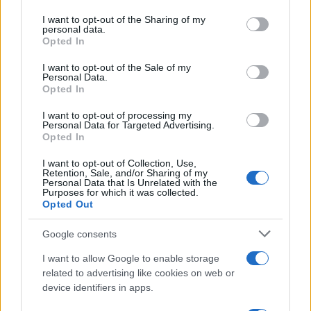
Francesco Pipitone
on the IAB’s List of Downstream Participants that may further
I want to opt-out of the Sharing of my
disclose it to other third parties.
personal data.
22 Dicembre 2025
5
minuti
Opted In
Please note that this website/app uses one or more Google
services and may gather and store information including but
I want to opt-out of the Sale of my
Personal Data.
not limited to your visit or usage behaviour. You may click to
Opted In
grant or deny consent to Google and its third-party tags to
use your data for below specified purposes in below Google
I want to opt-out of processing my
consent section.
Personal Data for Targeted Advertising.
Opted In
I want to opt-out of Collection, Use,
Retention, Sale, and/or Sharing of my
Personal Data that Is Unrelated with the
Purposes for which it was collected.
Opted Out
Google consents
Infortunati fantacalcio: cosa fare con i
lungodegenti Morata, Dumfries,
I want to allow Google to enable storage
Vlahovic e Gimenez?
related to advertising like cookies on web or
device identifiers in apps.
Franco Capalbo