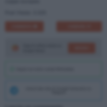
coppe europee.
Post Views:
3.325
COMMENTA
CONDIVIDI
Segui le ultime notizie su
SEGUICI
Google News!
Seguici sul nostro canale WhatsaApp
Unisciti alla chat di Consigli Fantacalcio su
Telegram