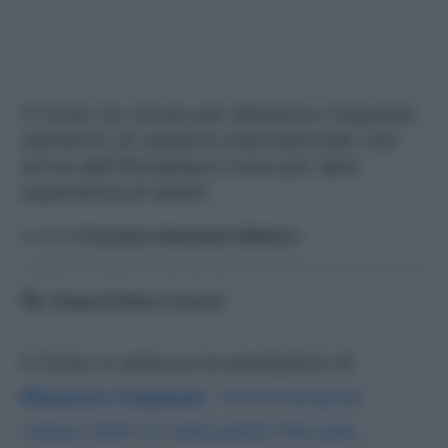
Il Como ha chiuso per Maxence Caqueret,
elemento di caratura internazionale che
arriva dall'Olympique Lione per dare
esperienza ai lariani
A cura di
Francesco Alessandro Balducci
Tempo di lettura:
4
minuti
Il Como si assicura le prestazioni di
Maxence Caqueret
, centrocampista
classe 2000 di nazionalità
francese
,