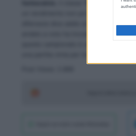
fantacalcio
, il classe 1995 lascia (mo
authenti
un rendimento non poi così eccezionali. 
difensore dice addio al fantacalcio è 5.4
andato a voto ha trovato un solo gol e n
questo campionato è stato il gol del m
una partita vinta per tre a due.
Post Views:
2.866
Segui le ultime notizie 
Seguici sul nostro canale WhatsaApp