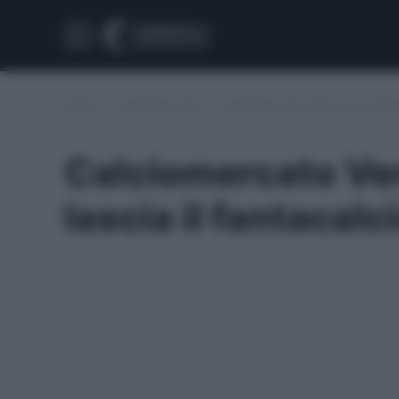
Home
/
Calciomercato
/
Calciomercato Verona, un difens
Calciomercato Ver
lascia il fantacalc