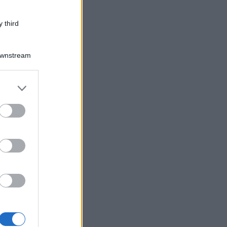
 third
Downstream
er and store
to grant or
ed purposes