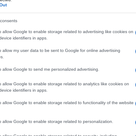
Out
 definitivo, Magnani
. Il difensore, dunque,
consents
rappresentare un problema per una squadra
o allow Google to enable storage related to advertising like cookies on
’ultima giornata di campionato. Il prossimo
evice identifiers in apps.
tro diretto da non sbagliare. Visto il
o allow my user data to be sent to Google for online advertising
anzoli, sarebbe fondamentale ottenere i
s.
 con diversi problemi tra giocatori
to allow Google to send me personalized advertising.
ciomercato.
o allow Google to enable storage related to analytics like cookies on
evice identifiers in apps.
o a Magnani: come è andato
o allow Google to enable storage related to functionality of the website
 di rappresentare un problema per il
o allow Google to enable storage related to personalization.
ortante a livello di rotazioni.
In ottica
o allow Google to enable storage related to security, including