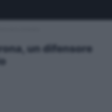
ore lascia il fantacalcio
ona, un difensore
io