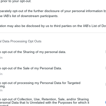
 prior to your opt-out.
edt
. L’attaccante è un punto fermo del
rately opt-out of the further disclosure of your personal information by
l e un assist in diciannove partite. La sua
he IAB’s list of downstream participants.
e nella corsa salvezza di una squadra che
tion may also be disclosed by us to third parties on the IAB’s List of 
n questa sessione invernale di
 that may further disclose it to other third parties.
 that this website/app uses one or more Google services and may gath
l Data Processing Opt Outs
including but not limited to your visit or usage behaviour. You may click 
 to Google and its third-party tags to use your data for below specifi
o opt-out of the Sharing of my personal data.
ogle consent section.
In
o opt-out of the Sale of my Personal Data.
In
to opt-out of processing my Personal Data for Targeted
ing.
In
o opt-out of Collection, Use, Retention, Sale, and/or Sharing
ersonal Data that Is Unrelated with the Purposes for which it
lected.