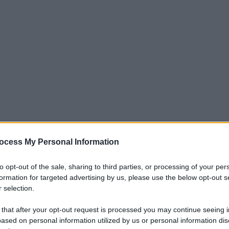
ocess My Personal Information
ll’ultima giornata di campionato; il club
to opt-out of the sale, sharing to third parties, or processing of your per
a del Venezia e la nota positiva è l’aver
formation for targeted advertising by us, please use the below opt-out s
 selection.
di una squadra che non ha nessuna
zione di difficoltà visto una classifica
 that after your opt-out request is processed you may continue seeing i
ased on personal information utilized by us or personal information dis
one. A questo bisogna aggiungere la