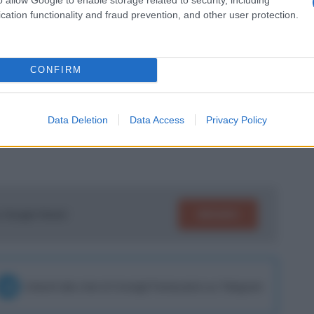
lto probabilmente) le leghe numerose dopo
cation functionality and fraud prevention, and other user protection.
La media fantacalcistica con cui il
3. Nelle quattordici partite in cui è
CONFIRM
essun assist. L’unico bonus realizzato in
omentaneo due a uno contro la Roma in
Data Deletion
Data Access
Privacy Policy
SEGUICI
su Google News!
Unisciti alla chat di Consigli Fantacalcio su Telegram