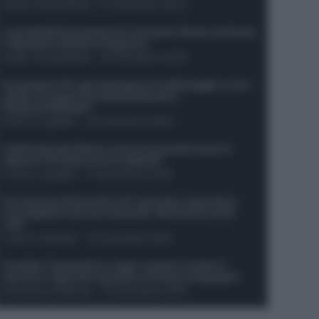
Guido Cantamessa
-
21 Dicembre 2025
Le probabili formazioni di Juventus-Roma: da David
e Openda a Dybala e Ferguson
Guido Cantamessa
-
20 Dicembre 2025
Formazioni 16^ giornata Serie A: ballottaggio e casi
dubbi. Chi gioca tra David/Openda e
Ferguson/Dybala?
Franco Capalbo
-
20 Dicembre 2025
Calciomercato Roma, arriva un grande nome in
attacco? Si tratta di un ex Napoli!
Franco Capalbo
-
19 Dicembre 2025
Formazione fantacalcio 16^ giornata: 4 giocatori
sconsigliati e da non schierare. Rischiano brutti
voti!
Franco Capalbo
-
19 Dicembre 2025
Protetto: Fantacalcio e rigori: quanto incidono
davvero i rigoristi e quando conviene strapagarli
Francesco Pipitone
-
19 Dicembre 2025