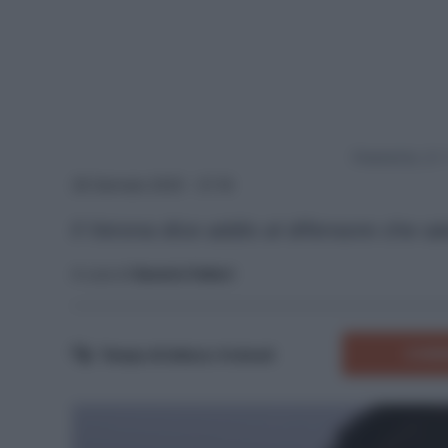
Powered by
28 Gennaio 2025 - 21:18
Il Verona dice addio al difensore che sal
A cura di
Saverio Fattori
COMM
Tempo di lettura:
4
minuti