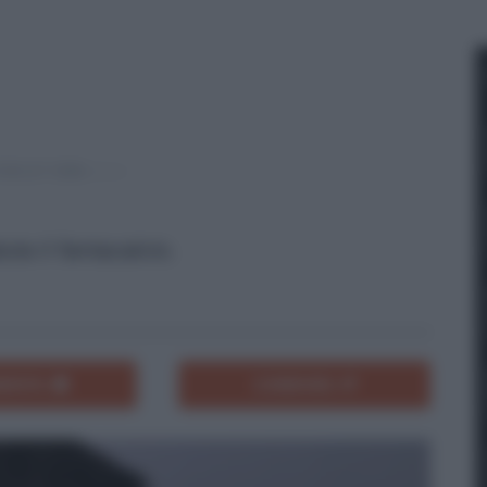
uta il fantacalcio.
ENTA
CONDIVIDI