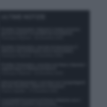
ULTIME NOTIZIE
Protetto: Fantacalcio, Hojlund e Lukaku possono
giocare insieme? Le variabili da considerare
Francesco Pipitone
-
29 Dicembre 2025
Protetto: Fantacalcio, mercato di riparazione: 5
difensori dal rendimento sicuro da prendere
Francesco Pipitone
-
27 Dicembre 2025
Protetto: Fantacalcio, cosa fare con Kean e Openda: i
segnali dopo la 16esima di Serie A
Francesco Pipitone
-
22 Dicembre 2025
Infortunati fantacalcio: cosa fare con i lungodegenti
Morata, Dumfries, Vlahovic e Gimenez?
Franco Capalbo
-
21 Dicembre 2025
Le probabili formazioni di Genoa-Atalanta: ecco i
sostituti di Lookman e Kossounou