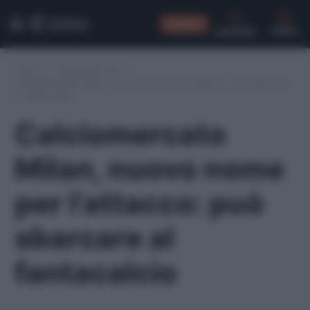
CONSIGLI
CERCA
Home
/
Calciomercato
/
Calciomercato Milan, nuovo nome per l’attacco: può sbarcare
al fantacalcio
Calciomercato
Milan, nuovo nome
per l’attacco: può
sbarcare al
fantacalcio