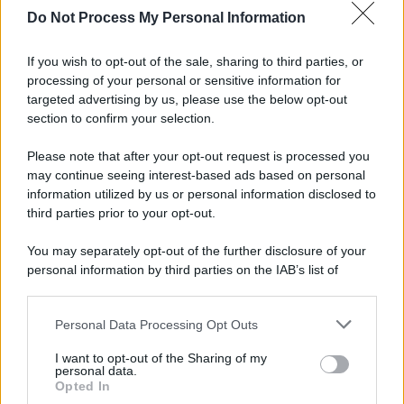
Do Not Process My Personal Information
If you wish to opt-out of the sale, sharing to third parties, or
processing of your personal or sensitive information for
targeted advertising by us, please use the below opt-out
section to confirm your selection.
Please note that after your opt-out request is processed you
may continue seeing interest-based ads based on personal
information utilized by us or personal information disclosed to
third parties prior to your opt-out.
Protetto: Fantacalcio, cosa fare con
You may separately opt-out of the further disclosure of your
Kean e Openda: i segnali dopo la
personal information by third parties on the IAB’s list of
16esima di Serie A
downstream participants.
Francesco Pipitone
Personal Data Processing Opt Outs
This information may also be disclosed by us to third parties
22 Dicembre 2025
5
minuti
on the IAB’s List of Downstream Participants that may further
I want to opt-out of the Sharing of my
disclose it to other third parties.
personal data.
Opted In
Please note that this website/app uses one or more Google