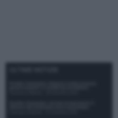
ULTIME NOTIZIE
Protetto: Fantacalcio, Hojlund e Lukaku possono
giocare insieme? Le variabili da considerare
Francesco Pipitone
-
29 Dicembre 2025
Protetto: Fantacalcio, mercato di riparazione: 5
difensori dal rendimento sicuro da prendere
Francesco Pipitone
-
27 Dicembre 2025