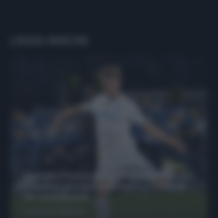
LEGGI ANCHE
Protetto: Fantacalcio, Hojlund e Lukaku
possono giocare insieme? Le variabili
da considerare
Francesco Pipitone