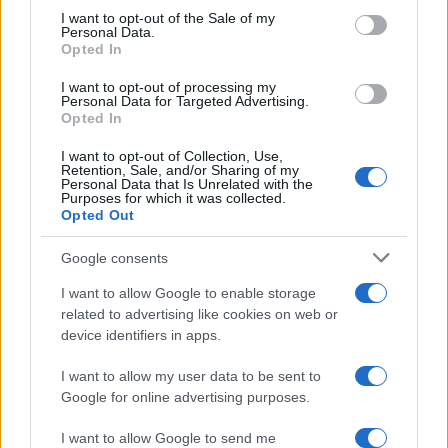
services and may gather and store information including but
I want to opt-out of the Sale of my
Personal Data.
not limited to your visit or usage behaviour. You may click to
Opted In
grant or deny consent to Google and its third-party tags to
use your data for below specified purposes in below Google
I want to opt-out of processing my
consent section.
Personal Data for Targeted Advertising.
Opted In
I want to opt-out of Collection, Use,
Retention, Sale, and/or Sharing of my
Personal Data that Is Unrelated with the
Purposes for which it was collected.
Opted Out
Infortunati fantacalcio: cosa fare con i
lungodegenti Morata, Dumfries,
Google consents
Vlahovic e Gimenez?
I want to allow Google to enable storage
Franco Capalbo
related to advertising like cookies on web or
device identifiers in apps.
21 Dicembre 2025
4
minuti
I want to allow my user data to be sent to
Google for online advertising purposes.
I want to allow Google to send me