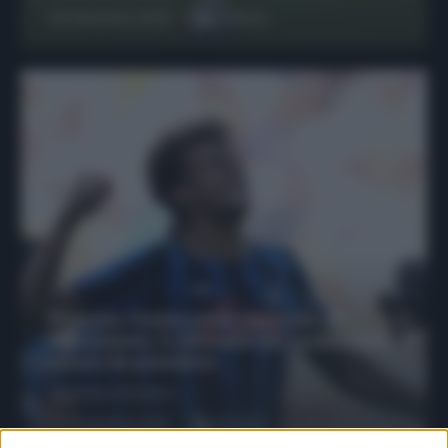
29 Dicembre 2025
6
minuti
Protetto: Fantacalcio, mercato di
riparazione: 5 difensori dal rendimento
sicuro da prendere
Francesco Pipitone
27 Dicembre 2025
3
minuti