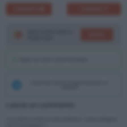
COMMENTA
CONDIVIDI
Segui le ultime notizie su
SEGUICI
Google News!
Seguici sul nostro canale WhatsaApp
Unisciti alla chat di Consigli Fantacalcio su
Telegram
Lascia un commento
Il tuo indirizzo email non sarà pubblicato.
I campi obbligatori
sono contrassegnati
*