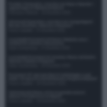
Protetto: Fantacalcio, cosa fare con Kean e Openda: i
segnali dopo la 16esima di Serie A
Francesco Pipitone
-
22 Dicembre 2025
Infortunati fantacalcio: cosa fare con i lungodegenti
Morata, Dumfries, Vlahovic e Gimenez?
Franco Capalbo
-
21 Dicembre 2025
Le probabili formazioni di Genoa-Atalanta: ecco i
sostituti di Lookman e Kossounou
Guido Cantamessa
-
21 Dicembre 2025
Le probabili formazioni di Juventus-Roma: da David e
Openda a Dybala e Ferguson
Guido Cantamessa
-
20 Dicembre 2025
Formazioni 16^ giornata Serie A: ballottaggio e casi
dubbi. Chi gioca tra David/Openda e Ferguson/Dybala?
Franco Capalbo
-
20 Dicembre 2025
Calciomercato Roma, arriva un grande nome in
attacco? Si tratta di un ex Napoli!
Franco Capalbo
-
19 Dicembre 2025