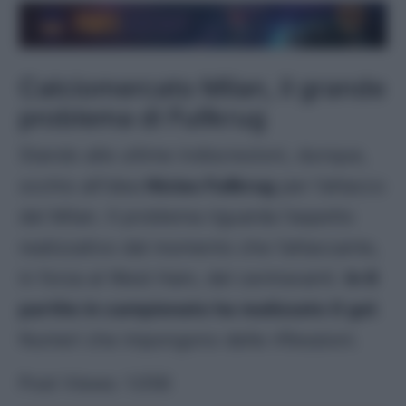
Calciomercato Milan, il grande
problema di Fullkrug
Stando alle ultime indiscrezioni, dunque,
occhio all’idea
Niclas Fullkrug
per l’attacco
del Milan. Il problema riguarda l’aspetto
realizzativo dal momento che l’attaccante,
in forza al West Ham, del centravanti.
In 6
partite in campionato ha realizzato 0 gol
.
Numeri che impongono delle riflessioni.
Post Views:
1.056