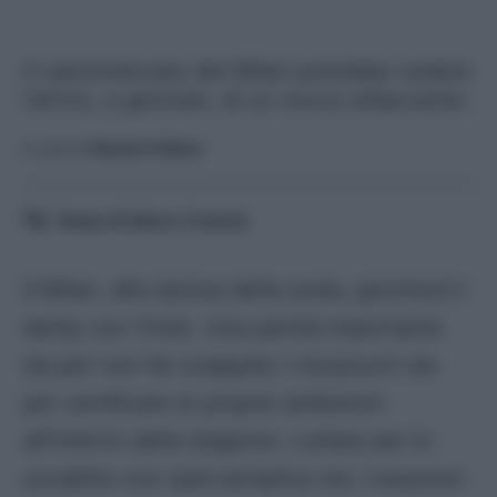
Il calciomercato del Milan potrebbe vedere
l'arrivo, a gennaio, di un nuovo attaccante.
A cura di
Saverio Fattori
Tempo di lettura:
3
minuti
Il Milan, alla ripresa della sosta, giocherà il
derby con l’Inter. Una partita importante
sia per non far scappare i nerazzurri sia
per certificare le proprie ambizioni
all’interno della stagione. Lottare per lo
scudetto non sarà semplice ma i rossoneri