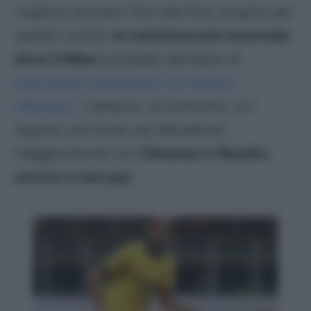
vogliono provarci fino alla fine; proprio per
questo occhio
al calciomercato invernale
dove il Milan
potrebbe decidere di
intervenire soprattutto sul reparto
offensivo
. L’attacco, al momento, è il
reparto che forse sta deludendo
maggiormente con
Gimenez e Nkunku
ancora a zero gol
.