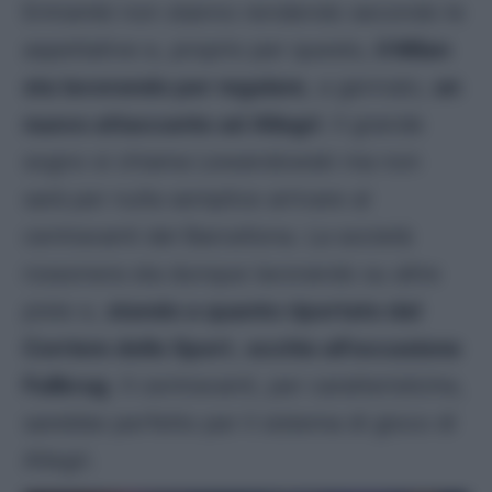
Entrambi non stanno rendendo secondo le
aspettative e, proprio per questo,
il Milan
sta lavorando per regalare
, a gennaio,
un
nuovo attaccante ad Allegri
. Il grande
sogno si chiama Lewandowski ma non
sarà per nulla semplice arrivare al
centravanti del Barcellona. La società
rossonera sta dunque lavorando su altre
piste e,
stando a quanto riportato dal
Corriere dello Sport
,
occhio all’occasione
Fullkrug
. Il centravanti, per caratteristiche,
sarebbe perfetto per il sistema di gioco di
Allegri.