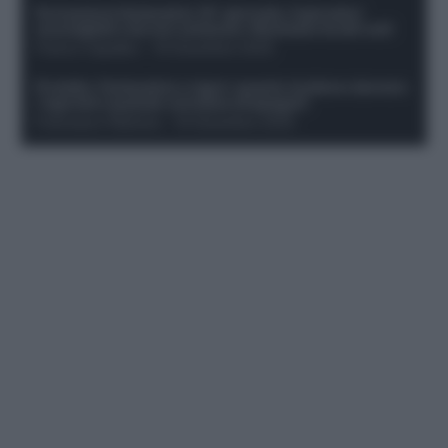
Formazione fantacalcio 16^ giornata: 4 giocatori
sconsigliati e da non schierare. Rischiano brutti voti!
Franco Capalbo
-
19 Dicembre 2025
Protetto: Fantacalcio e rigori: quanto incidono davvero
i rigoristi e quando conviene strapagarli
Francesco Pipitone
-
19 Dicembre 2025