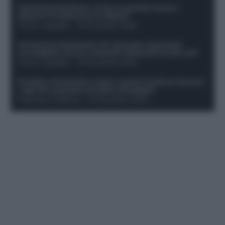
Calciomercato Roma, arriva un grande nome in
attacco? Si tratta di un ex Napoli!
Franco Capalbo
-
19 Dicembre 2025
Formazione fantacalcio 16^ giornata: 4 giocatori
sconsigliati e da non schierare. Rischiano brutti voti!
Franco Capalbo
-
19 Dicembre 2025
Protetto: Fantacalcio e rigori: quanto incidono davvero
i rigoristi e quando conviene strapagarli
Francesco Pipitone
-
19 Dicembre 2025