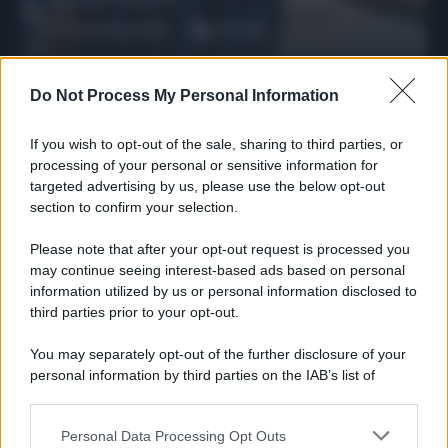
27 Dicembre 2025
3
minuti
Do Not Process My Personal Information
If you wish to opt-out of the sale, sharing to third parties, or
processing of your personal or sensitive information for
targeted advertising by us, please use the below opt-out
section to confirm your selection.
Please note that after your opt-out request is processed you
may continue seeing interest-based ads based on personal
information utilized by us or personal information disclosed to
third parties prior to your opt-out.
Protetto: Fantacalcio, cosa fare con
Kean e Openda: i segnali dopo la
You may separately opt-out of the further disclosure of your
16esima di Serie A
personal information by third parties on the IAB’s list of
downstream participants.
Francesco Pipitone
22 Dicembre 2025
5
minuti
Personal Data Processing Opt Outs
This information may also be disclosed by us to third parties