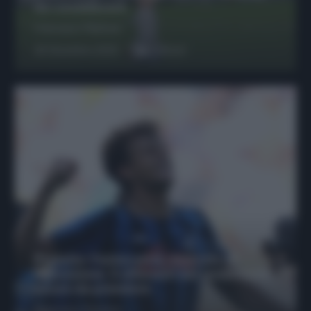
da considerare
Francesco Pipitone
29 Dicembre 2025
6
minuti
Protetto: Fantacalcio, mercato di
riparazione: 5 difensori dal rendimento
sicuro da prendere
Francesco Pipitone