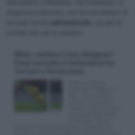
allenamenti a Milanello. Nel frattempo, la
dirigenza rossonera, non ha mai smesso di
lavorare fronte
calciomercato
, sia per le
entrate che per le cessioni.