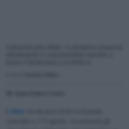
Calciomercato Milan, il calciatore presente
attualmente in rosa potrebbe lasciare a
breve il fantacalcio e la Serie A
A cura di
Tommaso Vottero
Tempo di lettura:
2
minuti
Il
Milan
ha da poco finito la tournée
orientale e, il 5 agosto, ricomincerà gli