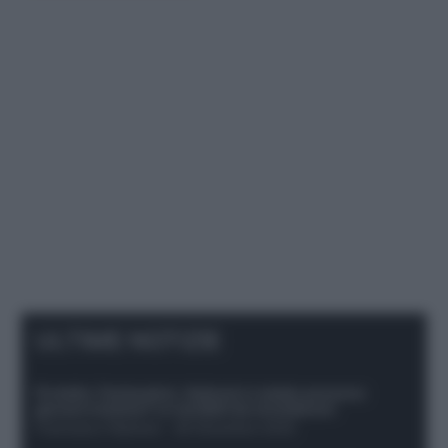
ULTIME NOTIZIE
Protetto: Fantacalcio, Hojlund e Lukaku possono
giocare insieme? Le variabili da considerare
Francesco Pipitone
-
29 Dicembre 2025