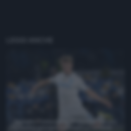
LEGGI ANCHE
Protetto: Fantacalcio, Hojlund e Lukaku
possono giocare insieme? Le variabili