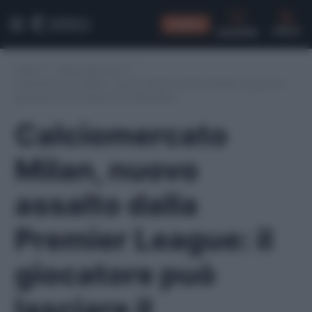
CONSIGLI
CERCA
Home
/
Calciomercato
/
Calciomercato Milan, nuovo assalto dalla Premier League: il
giocatore può lasciare il fantacalcio
Calciomercato
Milan, nuovo
assalto dalla
Premier League: il
giocatore può
lasciare il