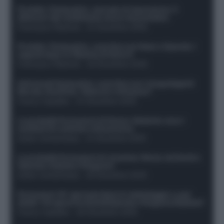
Protetto: Fantacalcio, mercato di riparazione: 5
difensori dal rendimento sicuro da prendere
Francesco Pipitone
-
27 Dicembre 2025
Protetto: Fantacalcio, cosa fare con Kean e Openda: i
segnali dopo la 16esima di Serie A
Francesco Pipitone
-
22 Dicembre 2025
Infortunati fantacalcio: cosa fare con i lungodegenti
Morata, Dumfries, Vlahovic e Gimenez?
Franco Capalbo
-
21 Dicembre 2025
Le probabili formazioni di Genoa-Atalanta: ecco i
sostituti di Lookman e Kossounou
Guido Cantamessa
-
21 Dicembre 2025
Le probabili formazioni di Juventus-Roma: da David e
Openda a Dybala e Ferguson
Guido Cantamessa
-
20 Dicembre 2025
Formazioni 16^ giornata Serie A: ballottaggio e casi
dubbi. Chi gioca tra David/Openda e Ferguson/Dybala?
Franco Capalbo
-
20 Dicembre 2025