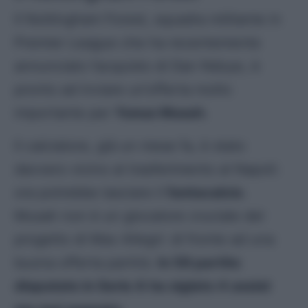
Il Nottingham Forest, squadra militante in
Premier League che ha recentemente
annunciato l’acquisto di Dan Ndoye, è
pronto ad inviare un’offerta molto
importante per
Yunus Musah
.
Il calciatore, già un mese fa, è stato
davvero vicino al trasferimento al Napoli:
ora potrebbe lasciare il
fantacalcio
.
Musah non è un giocatore cruciale del
progetto di Max Allegri: di fronte ad una
buona offerta partirà.
In 59 partite
disputate in Serie A ha siglato 4 assist