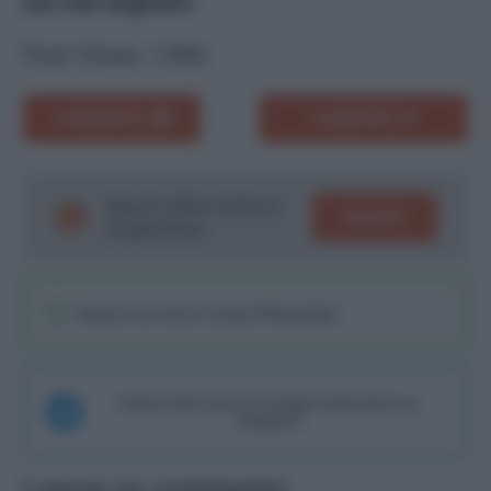
ma mai segnato
.
Post Views:
1.594
COMMENTA
CONDIVIDI
Segui le ultime notizie su
SEGUICI
Google News!
Seguici sul nostro canale WhatsaApp
Unisciti alla chat di Consigli Fantacalcio su
Telegram
Lascia un commento