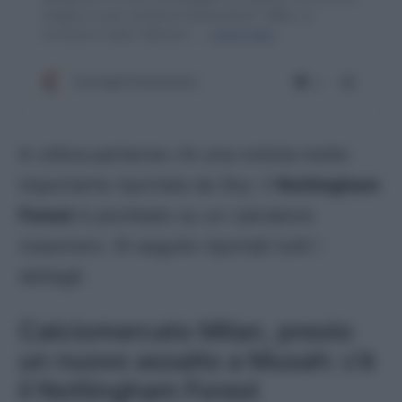
In ottica partenze c’è una notizia molto
importante riportata da Sky: il
Nottingham
Forest
è piombato su un calciatore
rossonero. Di seguito riportati tutti i
dettagli.
Calciomercato Milan, presto
un nuovo assalto a Musah: c’è
il Nottingham Forest