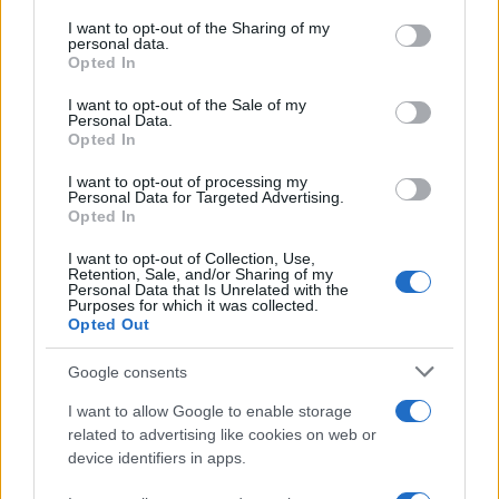
on the IAB’s List of Downstream Participants that may further
I want to opt-out of the Sharing of my
disclose it to other third parties.
personal data.
Opted In
Please note that this website/app uses one or more Google
services and may gather and store information including but
I want to opt-out of the Sale of my
Personal Data.
not limited to your visit or usage behaviour. You may click to
Opted In
grant or deny consent to Google and its third-party tags to
use your data for below specified purposes in below Google
I want to opt-out of processing my
consent section.
Personal Data for Targeted Advertising.
Opted In
I want to opt-out of Collection, Use,
Retention, Sale, and/or Sharing of my
Personal Data that Is Unrelated with the
Purposes for which it was collected.
Infortunati fantacalcio: cosa fare con i
Opted Out
lungodegenti Morata, Dumfries,
Vlahovic e Gimenez?
Google consents
Franco Capalbo
I want to allow Google to enable storage
related to advertising like cookies on web or
21 Dicembre 2025
4
minuti
device identifiers in apps.