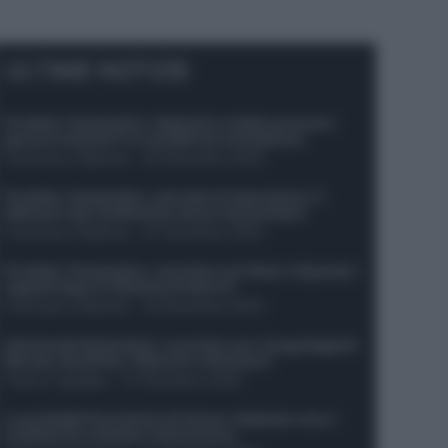
ULTIME NOTIZIE
Protetto: Fantacalcio, Hojlund e Lukaku possono
giocare insieme? Le variabili da considerare
Francesco Pipitone
-
29 Dicembre 2025
Protetto: Fantacalcio, mercato di riparazione: 5
difensori dal rendimento sicuro da prendere
Francesco Pipitone
-
27 Dicembre 2025
Protetto: Fantacalcio, cosa fare con Kean e Openda: i
segnali dopo la 16esima di Serie A
Francesco Pipitone
-
22 Dicembre 2025
Infortunati fantacalcio: cosa fare con i lungodegenti
Morata, Dumfries, Vlahovic e Gimenez?
Franco Capalbo
-
21 Dicembre 2025
Le probabili formazioni di Genoa-Atalanta: ecco i
sostituti di Lookman e Kossounou