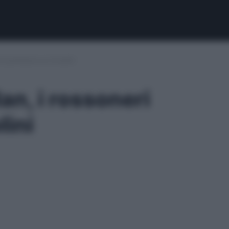
ri piombano su Orsolini
an, i rossoneri
ini