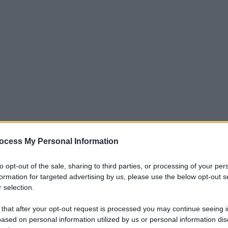
ocess My Personal Information
rale al Milan dopo la sconfitta in
to opt-out of the sale, sharing to third parties, or processing of your per
 i rossoneri è tempo di campionato e,
formation for targeted advertising by us, please use the below opt-out s
 selection.
a contro il Parma. Una partita da non
eno dal quarto posto. In questo periodo il
 that after your opt-out request is processed you may continue seeing i
ased on personal information utilized by us or personal information dis
to dove il Milan ha voglia di rinforzare la