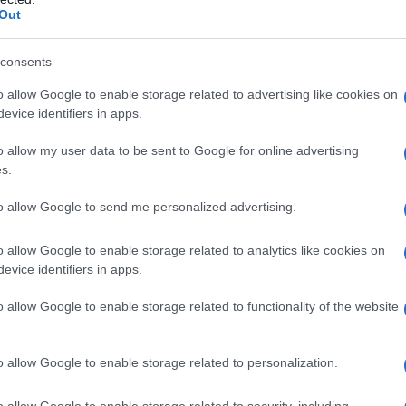
essione invernale di calciomercato. La
Out
 diciotto milioni di euro più Okafor,
consents
rogetto dei rossoneri e che sarebbe
o allow Google to enable storage related to advertising like cookies on
ta da parte del Bologna che non ha
evice identifiers in apps.
catore (
attualmente infortunato
)
o allow my user data to be sent to Google for online advertising
est’anno un piazzamento europeo. Il
s.
 pronto
un rilancio di venti milioni di euro
to allow Google to send me personalized advertising.
e da monitorare con particolare
o allow Google to enable storage related to analytics like cookies on
he le sorti del fantacalcio.
evice identifiers in apps.
o allow Google to enable storage related to functionality of the website
Orsolini: come cambia il
o allow Google to enable storage related to personalization.
te
in cui è andato a voto (solo tre volte è
o allow Google to enable storage related to security, including