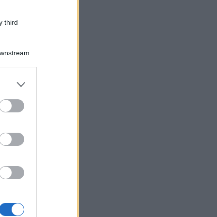
 third
Downstream
er and store
to grant or
ed purposes