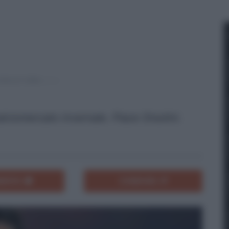
alciomercato invernale. Piace Orsolini.
ENTA
CONDIVIDI