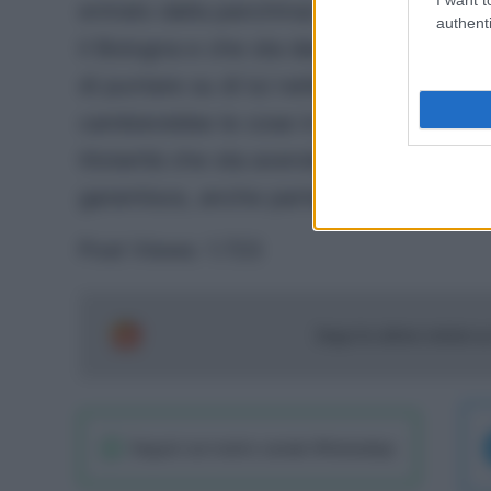
entrato dalla panchina) e una media fant
authenti
il Bologna e che sta dando diverse sodd
di puntare su di lui nelle varie aste. Il
cambierebbe le cose in ottica fantacalc
titolarità che sta avendo ora. In ogni 
garantisce, anche partendo dalla panchi
Post Views:
1.723
Segui le ultime notizie 
Seguici sul nostro canale WhatsaApp