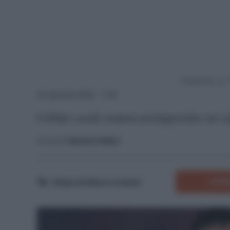
Powered by
25 Gennaio 2025 - 7:00
Il Milan vuole essere protagonista nel c
A cura di
Saverio Fattori
COMM
Tempo di lettura:
4
minuti