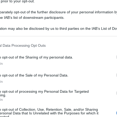
 prior to your opt-out.
arrivo di Walker, l’obiettivo è quello di
rately opt-out of the further disclosure of your personal information by
ello offensivo.
Oltre a Gimenez del
he IAB’s list of downstream participants.
 l’attacco il nome di Orsolini
.
tion may also be disclosed by us to third parties on the IAB’s List of 
 that may further disclose it to other third parties.
 that this website/app uses one or more Google services and may gath
l Data Processing Opt Outs
including but not limited to your visit or usage behaviour. You may click 
 to Google and its third-party tags to use your data for below specifi
o opt-out of the Sharing of my personal data.
ogle consent section.
In
o opt-out of the Sale of my Personal Data.
In
to opt-out of processing my Personal Data for Targeted
ing.
In
o opt-out of Collection, Use, Retention, Sale, and/or Sharing
 Di Marzio
, il centrocampista del Bologna
ersonal Data that Is Unrelated with the Purposes for which it
lected.