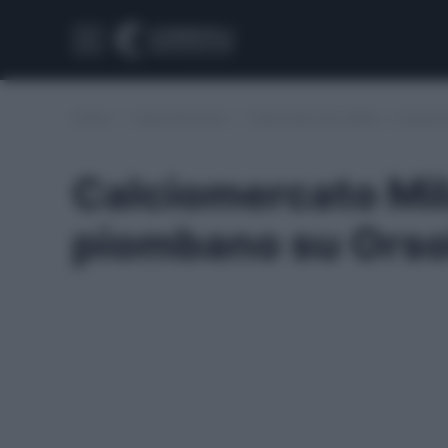
Home
/
Calciomercato
/
Calciomercato Milan, i rossone
Calciomercato Mil
piombano su Orsol