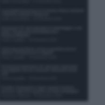
Guido Cantamessa
-
21 Dicembre 2025
Le probabili formazioni di Juventus-Roma: da David
e Openda a Dybala e Ferguson
Guido Cantamessa
-
20 Dicembre 2025
Formazioni 16^ giornata Serie A: ballottaggio e casi
dubbi. Chi gioca tra David/Openda e
Ferguson/Dybala?
Franco Capalbo
-
20 Dicembre 2025
Calciomercato Roma, arriva un grande nome in
attacco? Si tratta di un ex Napoli!
Franco Capalbo
-
19 Dicembre 2025
Formazione fantacalcio 16^ giornata: 4 giocatori
sconsigliati e da non schierare. Rischiano brutti
voti!
Franco Capalbo
-
19 Dicembre 2025
Protetto: Fantacalcio e rigori: quanto incidono
davvero i rigoristi e quando conviene strapagarli
Francesco Pipitone
-
19 Dicembre 2025