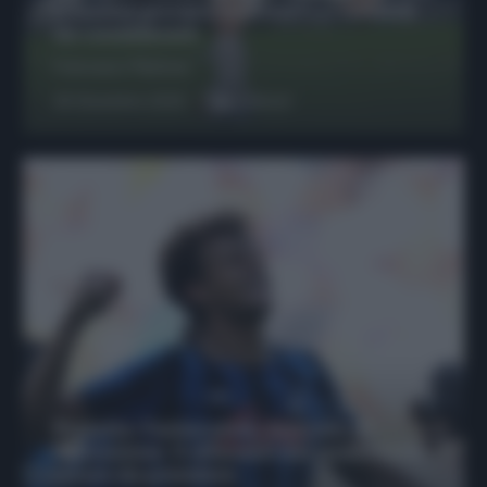
possono giocare insieme? Le variabili
da considerare
Francesco Pipitone
29 Dicembre 2025
6
minuti
Protetto: Fantacalcio, mercato di
riparazione: 5 difensori dal rendimento
sicuro da prendere