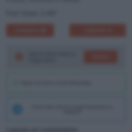
Post Views:
2.467
COMMENTA
CONDIVIDI
Segui le ultime notizie su
SEGUICI
Google News!
Seguici sul nostro canale WhatsaApp
Unisciti alla chat di Consigli Fantacalcio su
Telegram
Lascia un commento