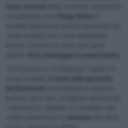
carta vincente
della Juventus. Soprattutto
considerando che
Thiago Motta
lo
avrebbe apprezzato poiché schierabile sia
come mediano che come trequartista.
Invece i risultati non sono stati quelli
sperati.
Poco minutaggio e nessun bonus
.
Con 8 partite su 12 disputate, 3 gialli e 0
tra gol e assist,
è sceso nelle gerarchie
dei bianconeri
. Ecco perché la cessione
sembra, da un lato, la migliore opzione per
il giocatore e, dall’altro, un sacrificio non
troppo pesante per la
Juventus
che deve,
invece, muoversi in difesa.