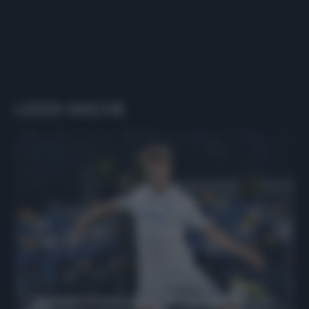
LEGGI ANCHE
Protetto: Fantacalcio, Hojlund e Lukaku