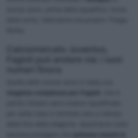
scorso anno, prima della squalifica. Ironia
della sorte, l’allenatore era proprio Thiago
Motta.
Calciomercato Juventus,
Fagioli può andare via: i suoi
numeri finora
Quella dello scorso anno è stata una
stagione complessa per Fagioli
, che è
partito titolare salvo essere squalificato
per sette mesi e rientrare solo a ridosso
della fine della stagione. Quest’anno tutto
lasciava presagire che
potesse essere la