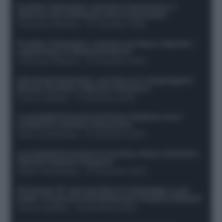
Protetto: Fantacalcio, mercato di riparazione: 5
difensori dal rendimento sicuro da prendere
Francesco Pipitone
-
27 Dicembre 2025
Protetto: Fantacalcio, cosa fare con Kean e Openda: i
segnali dopo la 16esima di Serie A
Francesco Pipitone
-
22 Dicembre 2025
Infortunati fantacalcio: cosa fare con i lungodegenti
Morata, Dumfries, Vlahovic e Gimenez?
Franco Capalbo
-
21 Dicembre 2025
Le probabili formazioni di Genoa-Atalanta: ecco i
sostituti di Lookman e Kossounou
Guido Cantamessa
-
21 Dicembre 2025
Le probabili formazioni di Juventus-Roma: da David e
Openda a Dybala e Ferguson
Guido Cantamessa
-
20 Dicembre 2025
Formazioni 16^ giornata Serie A: ballottaggio e casi
dubbi. Chi gioca tra David/Openda e Ferguson/Dybala?
Franco Capalbo
-
20 Dicembre 2025