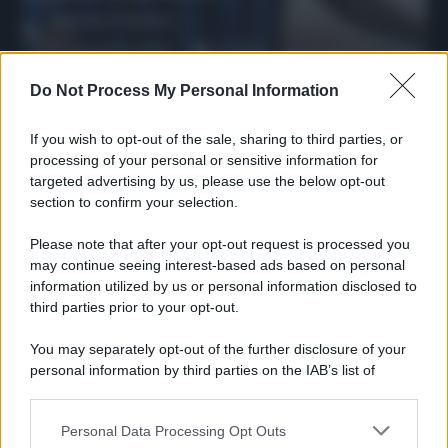
Francesco Pipitone
27 Dicembre 2025
3
minuti
Do Not Process My Personal Information
If you wish to opt-out of the sale, sharing to third parties, or
processing of your personal or sensitive information for
targeted advertising by us, please use the below opt-out
section to confirm your selection.
Please note that after your opt-out request is processed you
may continue seeing interest-based ads based on personal
information utilized by us or personal information disclosed to
third parties prior to your opt-out.
You may separately opt-out of the further disclosure of your
Protetto: Fantacalcio, cosa fare con
personal information by third parties on the IAB’s list of
Kean e Openda: i segnali dopo la
downstream participants.
16esima di Serie A
Francesco Pipitone
Personal Data Processing Opt Outs
This information may also be disclosed by us to third parties