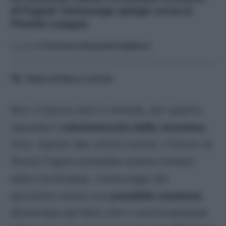
di Fagioli: l'entourage spinge verso la
Premier League.
A cura di
Francesco Alessandro Balducci
Tempo di lettura:
3
minuti
Non si lavora solo in entrata, per quanto
riguarda il
calciomercato della Juventus
.
Anzi, stando alle ultime notizie, il futuro di
Nicolò Fagioli potrebbe essere lontano
dalla
Continassa
. L’entourage del
giocatore valuta una
possibile cessione
,
alimentata dal fatto che il centrocampista