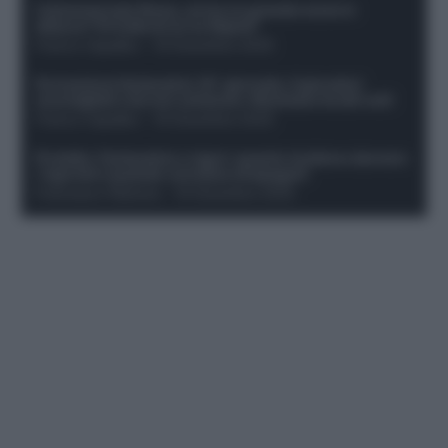
Calciomercato Roma, arriva un grande nome in
attacco? Si tratta di un ex Napoli!
Franco Capalbo
-
19 Dicembre 2025
Formazione fantacalcio 16^ giornata: 4 giocatori
sconsigliati e da non schierare. Rischiano brutti voti!
Franco Capalbo
-
19 Dicembre 2025
Protetto: Fantacalcio e rigori: quanto incidono davvero
i rigoristi e quando conviene strapagarli
Francesco Pipitone
-
19 Dicembre 2025