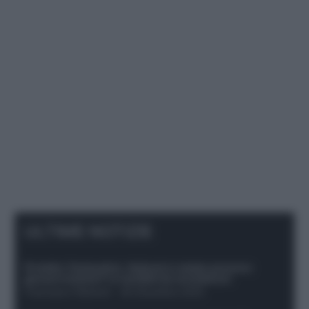
ULTIME NOTIZIE
Protetto: Fantacalcio, Hojlund e Lukaku possono
giocare insieme? Le variabili da considerare
Francesco Pipitone
-
29 Dicembre 2025