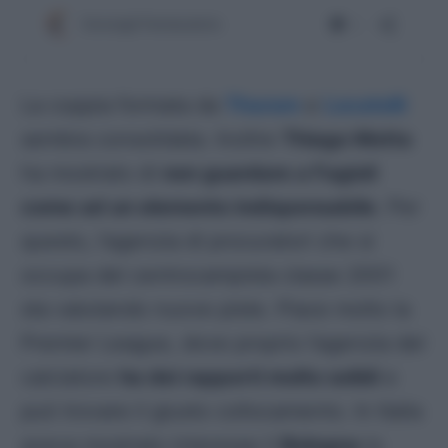
La coppia formata da
Thuram
e
Locatelli
sembra consolidata. Inoltre
Thiago Motta
ha mostrato di
non guardare a Fagioli
come ad un elemento indispensabile
. Per
questo, l’agenzia di procuratori che si
occupa del centrocampista classe 2001
sta valutando nuove piste. Piace molto la
Premier League, dove proprio l’agenzia del
calciatore
ha dei rapporti molto solidi
e
può trovare il giusto collocamento. In Italia
aveva mostrato interesse il
Bologna
lo