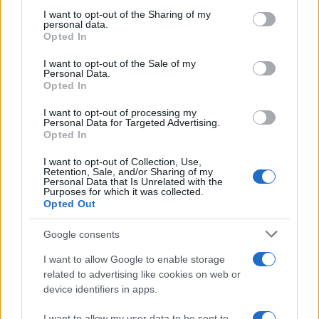
on the IAB’s List of Downstream Participants that may further
22 Dicembre 2025
5
minuti
I want to opt-out of the Sharing of my
disclose it to other third parties.
personal data.
Opted In
Please note that this website/app uses one or more Google
services and may gather and store information including but
I want to opt-out of the Sale of my
Personal Data.
not limited to your visit or usage behaviour. You may click to
Opted In
grant or deny consent to Google and its third-party tags to
use your data for below specified purposes in below Google
I want to opt-out of processing my
consent section.
Personal Data for Targeted Advertising.
Opted In
I want to opt-out of Collection, Use,
Retention, Sale, and/or Sharing of my
Personal Data that Is Unrelated with the
Purposes for which it was collected.
Opted Out
Infortunati fantacalcio: cosa fare con i
lungodegenti Morata, Dumfries,
Google consents
Vlahovic e Gimenez?
I want to allow Google to enable storage
Franco Capalbo
related to advertising like cookies on web or
device identifiers in apps.
21 Dicembre 2025
4
minuti
I want to allow my user data to be sent to