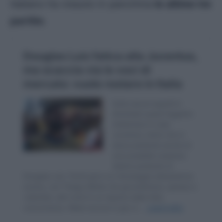
italiano ha vissuto in panchina
le ultime tre
partite
.