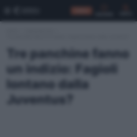
CONSIGLI
CERCA
Home
/
Calciomercato
/
Tre panchine fanno un indizio: Fagioli lontano dalla Juventus?
Tre panchine fanno
un indizio: Fagioli
lontano dalla
Juventus?