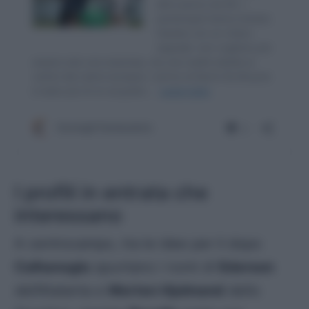
I profili in entrata che
interessano
A centrocampo, tra le idee per il dopo
Calhanoglu
spuntano i nomi di
Ederson
dell’Atalanta e
Morten Hjulmand
dello