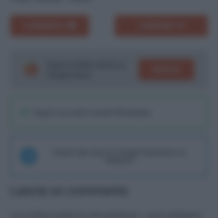
COMMENTA
CONDIVIDI
Segui le ultime notizie su
SEGUICI
Google News!
Seguici sul nostro canale WhatsaApp
Unisciti alla chat di Consigli Fantacalcio su
Telegram
Lascia un commento
Il tuo indirizzo email non sarà pubblicato.
I campi obbligatori