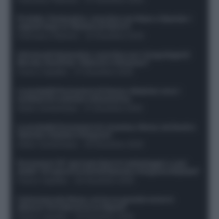
Protetto: Fantacalcio, cosa fare con Kean e Openda: i
segnali dopo la 16esima di Serie A
Francesco Pipitone
-
22 Dicembre 2025
Infortunati fantacalcio: cosa fare con i lungodegenti
Morata, Dumfries, Vlahovic e Gimenez?
Franco Capalbo
-
21 Dicembre 2025
Le probabili formazioni di Genoa-Atalanta: ecco i
sostituti di Lookman e Kossounou
Guido Cantamessa
-
21 Dicembre 2025
Le probabili formazioni di Juventus-Roma: da David e
Openda a Dybala e Ferguson
Guido Cantamessa
-
20 Dicembre 2025
Formazioni 16^ giornata Serie A: ballottaggio e casi
dubbi. Chi gioca tra David/Openda e Ferguson/Dybala?
Franco Capalbo
-
20 Dicembre 2025
Calciomercato Roma, arriva un grande nome in
attacco? Si tratta di un ex Napoli!
Franco Capalbo
-
19 Dicembre 2025