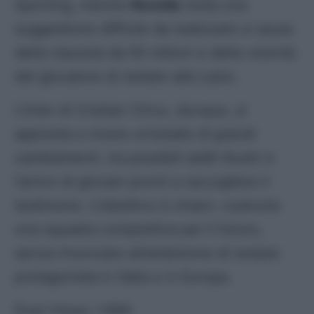
Sporting, mentre
Rovella
resta una
suggestione difficile da realizzare a causa
della clausola da 50 milioni e della volontà
del giocatore di restare alla Lazio.
L’Inter di Cristian Chivu, dunque, si
appresta a vivere un’estate di grandi
cambiamenti, tra possibili addii illustri e
l’arrivo di giovani pronti a raccogliere il
testimone. L’obiettivo è chiaro: costruire
una squadra competitiva per il futuro,
senza rinunciare all’ambizione di restare
protagonista in Italia e in Europa.
Post Views:
1.694