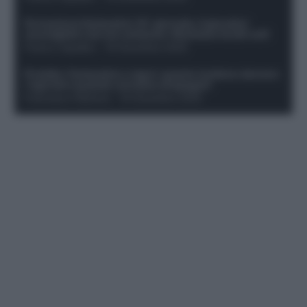
Formazione fantacalcio 16^ giornata: 4 giocatori
sconsigliati e da non schierare. Rischiano brutti voti!
Franco Capalbo
-
19 Dicembre 2025
Protetto: Fantacalcio e rigori: quanto incidono davvero
i rigoristi e quando conviene strapagarli
Francesco Pipitone
-
19 Dicembre 2025