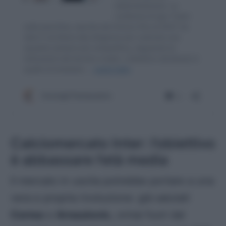
Calciomercato Inter: l’obiettivo
è abbassare l’età media
Il mercato in uscita potrebbe portare a una
vera e propria rivoluzione: già salutati
Correa
e
Arnautovic,
ormai fuori dal