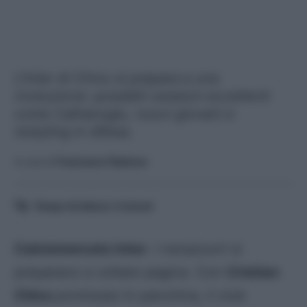
L’Inter di Chivu si prepara a una
rivoluzione: possibili cessioni eccellenti
come Calhanoglu, nuovi giovani e
restyling in difesa.
A cura di
Francesco Pipitone
Tempo di lettura:
3
minuti
Calciomercato Inter
. I nerazzurri si
preparano a voltare pagina. Con
Cristian
Chivu
promosso in panchina, il club