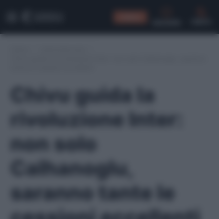
CONSIGLI
CERCA
Home
/
Calciomercato
/
Chivu guida la rivoluzione Inter: non solo Calhanoglu, saranno
tante le cessioni eccellenti
Chivu guida la
rivoluzione Inter:
non solo
Calhanoglu,
saranno tante le
cessioni eccellenti