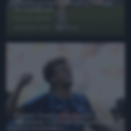
possono giocare insieme? Le variabili
da considerare
Francesco Pipitone
29 Dicembre 2025
6
minuti
Protetto: Fantacalcio, mercato di
riparazione: 5 difensori dal rendimento
sicuro da prendere