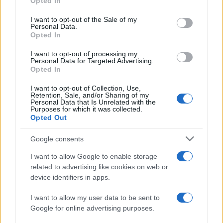
Opted In
22 Dicembre 2025
5
minuti
Please note that this website/app uses one or more Google
services and may gather and store information including but
I want to opt-out of the Sale of my
Personal Data.
not limited to your visit or usage behaviour. You may click to
Opted In
grant or deny consent to Google and its third-party tags to
use your data for below specified purposes in below Google
I want to opt-out of processing my
consent section.
Personal Data for Targeted Advertising.
Opted In
I want to opt-out of Collection, Use,
Retention, Sale, and/or Sharing of my
Personal Data that Is Unrelated with the
Purposes for which it was collected.
Opted Out
Google consents
Infortunati fantacalcio: cosa fare con i
I want to allow Google to enable storage
lungodegenti Morata, Dumfries,
related to advertising like cookies on web or
Vlahovic e Gimenez?
device identifiers in apps.
Franco Capalbo
I want to allow my user data to be sent to
21 Dicembre 2025
4
minuti
Google for online advertising purposes.