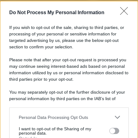
Francesco Pipitone
Do Not Process My Personal Information
27 Dicembre 2025
3
minuti
If you wish to opt-out of the sale, sharing to third parties, or
processing of your personal or sensitive information for
targeted advertising by us, please use the below opt-out
section to confirm your selection.
Please note that after your opt-out request is processed you
may continue seeing interest-based ads based on personal
information utilized by us or personal information disclosed to
third parties prior to your opt-out.
You may separately opt-out of the further disclosure of your
personal information by third parties on the IAB’s list of
downstream participants.
Protetto: Fantacalcio, cosa fare con
Kean e Openda: i segnali dopo la
Personal Data Processing Opt Outs
This information may also be disclosed by us to third parties
16esima di Serie A
on the IAB’s List of Downstream Participants that may further
I want to opt-out of the Sharing of my
disclose it to other third parties.
Francesco Pipitone
personal data.