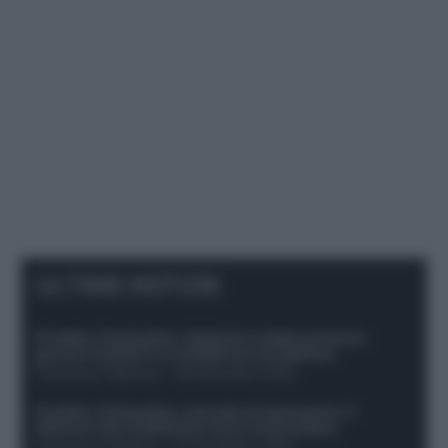
ULTIME NOTIZIE
Protetto: Fantacalcio, Hojlund e Lukaku possono
giocare insieme? Le variabili da considerare
Francesco Pipitone
-
29 Dicembre 2025
Protetto: Fantacalcio, mercato di riparazione: 5
difensori dal rendimento sicuro da prendere
Francesco Pipitone
-
27 Dicembre 2025