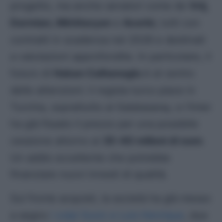
progetto, ma anche senatori come de
Vrij,
Darmian, Mkhitaryan
e
Acerbi,
tutti con
contratti in scadenza nel 2026 e destinati
a valutazioni approfondite. In particolare, il
futuro di
Hakan Calhanoglu
è al centro
delle attenzioni: il regista turco piace in
Turchia, soprattutto al Galatasaray, e l’Inter
ha già fissato il prezzo per una possibile
cessione attorno ai
35-40 milioni di euro
.
Un addio eccellente che potrebbe
finanziare nuovi innesti di qualità.
Sul fronte acquisti, la società ha già messo
a segno
i colpi Sucic e Luis Henrique
, due