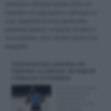
nerazzurro affronta l’estate 2025 con
l’obiettivo di ringiovanire e rafforzare la
rosa, seguendo le linee guida della
proprietà Oaktree. La parola d’ordine è
rinnovamento, sia in termini tecnici che
anagrafici.