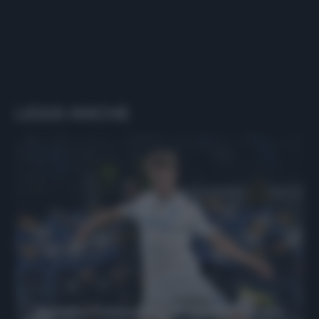
LEGGI ANCHE
Protetto: Fantacalcio, Hojlund e Lukaku