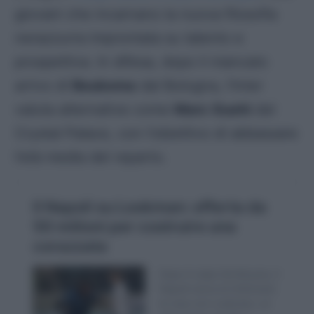
giovani che incarnano la nuova filosofia
nerazzurra improntata su talento e
prospettiva. In difesa, dopo il mancato
arrivo di
Beukema
dal Bologna, l’Inter
valuta alternative come
Marc Guehi
del
Crystal Palace, con l’obiettivo di abbassare
l’età media del reparto.