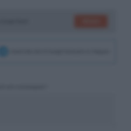
SEGUICI
su Google News!
Unisciti alla chat di Consigli Fantacalcio su Telegram
tori sono contrassegnati
*