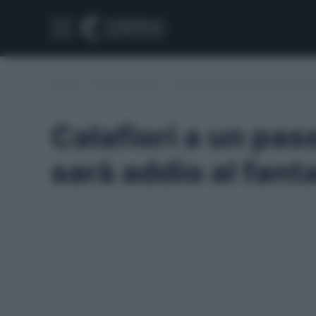
Home
/
Calciomercato
/
Calafiori a un passo dall’Arsena
Calafiori a un pas
sarà addio al fant