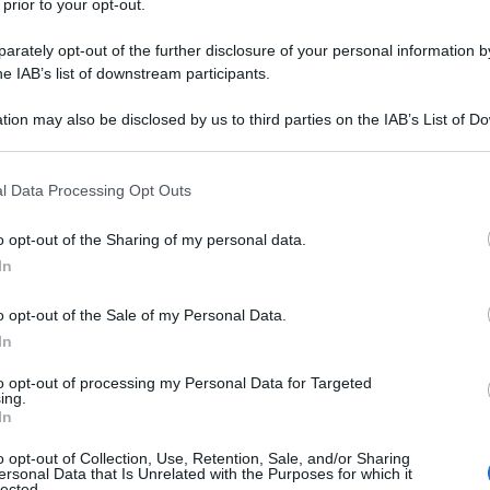
 prior to your opt-out.
servate e su di lui si sono posati gli
rately opt-out of the further disclosure of your personal information by
otta ha deciso di sposare il progetto
he IAB’s list of downstream participants.
sul talento azzurro, i giochi sembravano
tion may also be disclosed by us to third parties on the IAB’s List of 
 that may further disclose it to other third parties.
 that this website/app uses one or more Google services and may gath
l Data Processing Opt Outs
n momento all’altro, e così è stato anche
including but not limited to your visit or usage behaviour. You may click 
 to Google and its third-party tags to use your data for below specifi
esenze agli
Europei
per far lievitare il
o opt-out of the Sharing of my personal data.
ogle consent section.
In
he non si augurava la dirigenza
o opt-out of the Sale of my Personal Data.
In
unto, l’Arsenal
, ecco le squadre che
to opt-out of processing my Personal Data for Targeted
ri. I Gunners però hanno effettuato lo
ing.
In
e in rosa il centrale azzurro.
o opt-out of Collection, Use, Retention, Sale, and/or Sharing
ersonal Data that Is Unrelated with the Purposes for which it
lected.