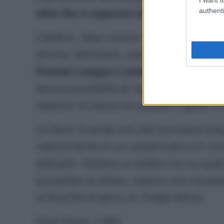
authenti
oltre fino a superare tutte le concorren
Calafiori, dopo essere stato accostato a
diverse settimane, sembra aver trovato 
Premier League e saluterà il fantacalci
alcuna possibilità di reggere il confro
mettono di mezzo le squadre inglesi, e 
La Serie A perde uno dei suoi pezzi pre
ulteriormente in un campionato e in una
allenanti. Staremo a vedere ora su quali 
puntellare la difesa, reparto che necessi
la filosofia di gioco di Thiago Motta.
Post Views:
1.369