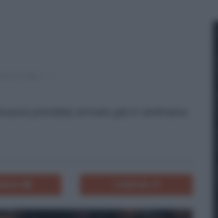
hiusura potrebbe arrivare già in settimana:
ENTA
CONDIVIDI