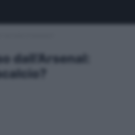
l: sarà addio al fantacalcio?
so dall’Arsenal:
acalcio?