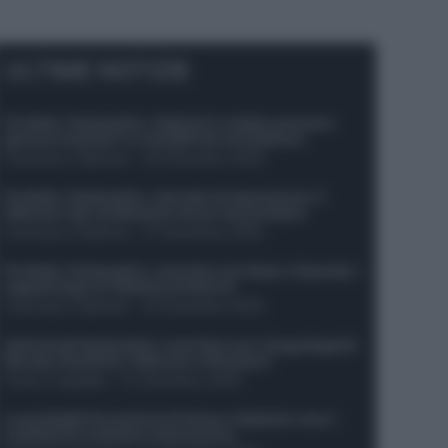
ULTIME NOTIZIE
Protetto: Fantacalcio, Hojlund e Lukaku possono
giocare insieme? Le variabili da considerare
Francesco Pipitone
-
29 Dicembre 2025
Protetto: Fantacalcio, mercato di riparazione: 5
difensori dal rendimento sicuro da prendere
Francesco Pipitone
-
27 Dicembre 2025
Protetto: Fantacalcio, cosa fare con Kean e Openda: i
segnali dopo la 16esima di Serie A
Francesco Pipitone
-
22 Dicembre 2025
Infortunati fantacalcio: cosa fare con i lungodegenti
Morata, Dumfries, Vlahovic e Gimenez?
Franco Capalbo
-
21 Dicembre 2025
Le probabili formazioni di Genoa-Atalanta: ecco i
sostituti di Lookman e Kossounou