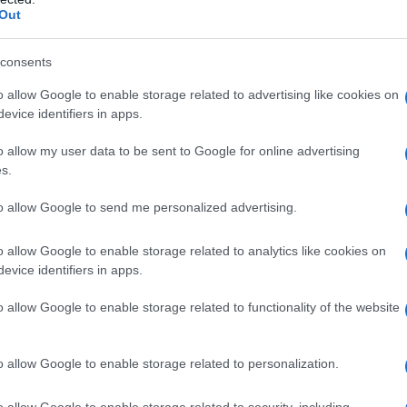
Out
consents
o allow Google to enable storage related to advertising like cookies on
evice identifiers in apps.
o allow my user data to be sent to Google for online advertising
s.
to allow Google to send me personalized advertising.
o allow Google to enable storage related to analytics like cookies on
e dell’operazione e la posizione
evice identifiers in apps.
o allow Google to enable storage related to functionality of the website
ortato dal Corriere dello Sport, l’Arsenal
o allow Google to enable storage related to personalization.
milioni di euro. Una cifra considerata
cillato.
Così i Gunners si sarebbero spinti
o allow Google to enable storage related to security, including