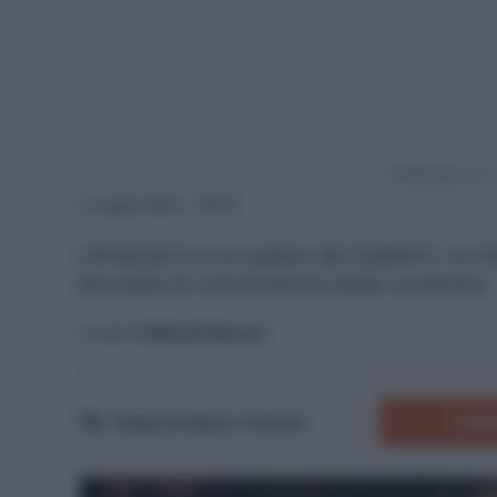
Powered by
3 Luglio 2024 - 16:22
L'Arsenal è a un passo da Calafiori, la c
bruciata la concorrenza della Juventus.
A cura di
Manuel Saccon
COMM
Tempo di lettura:
4
minuti