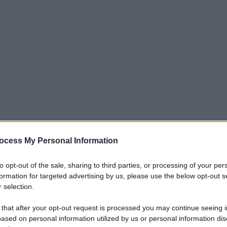
ocess My Personal Information
to opt-out of the sale, sharing to third parties, or processing of your per
afiori: l’Arsenal avrebbe messo sul piatto
formation for targeted advertising by us, please use the below opt-out s
ne le prestazioni bruciando la
 selection.
 that after your opt-out request is processed you may continue seeing i
ased on personal information utilized by us or personal information dis
lla squadra emiliana, nel corso dello