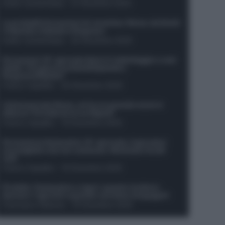
Guido Cantamessa
-
21 Dicembre 2025
Le probabili formazioni di Juventus-Roma: da David
e Openda a Dybala e Ferguson
Guido Cantamessa
-
20 Dicembre 2025
Formazioni 16^ giornata Serie A: ballottaggio e casi
dubbi. Chi gioca tra David/Openda e
Ferguson/Dybala?
Franco Capalbo
-
20 Dicembre 2025
Calciomercato Roma, arriva un grande nome in
attacco? Si tratta di un ex Napoli!
Franco Capalbo
-
19 Dicembre 2025
Formazione fantacalcio 16^ giornata: 4 giocatori
sconsigliati e da non schierare. Rischiano brutti
voti!
Franco Capalbo
-
19 Dicembre 2025
Protetto: Fantacalcio e rigori: quanto incidono
davvero i rigoristi e quando conviene strapagarli
Francesco Pipitone
-
19 Dicembre 2025