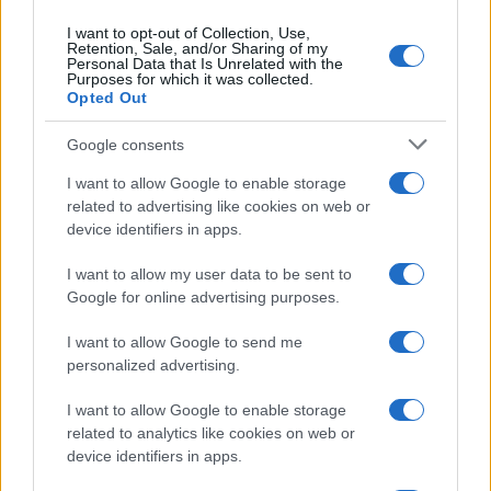
I want to opt-out of Collection, Use,
Retention, Sale, and/or Sharing of my
Personal Data that Is Unrelated with the
Purposes for which it was collected.
Opted Out
Infortunati fantacalcio: cosa fare con i
Google consents
lungodegenti Morata, Dumfries,
I want to allow Google to enable storage
Vlahovic e Gimenez?
related to advertising like cookies on web or
Franco Capalbo
device identifiers in apps.
21 Dicembre 2025
4
minuti
I want to allow my user data to be sent to
Google for online advertising purposes.
I want to allow Google to send me
personalized advertising.
I want to allow Google to enable storage
related to analytics like cookies on web or
device identifiers in apps.