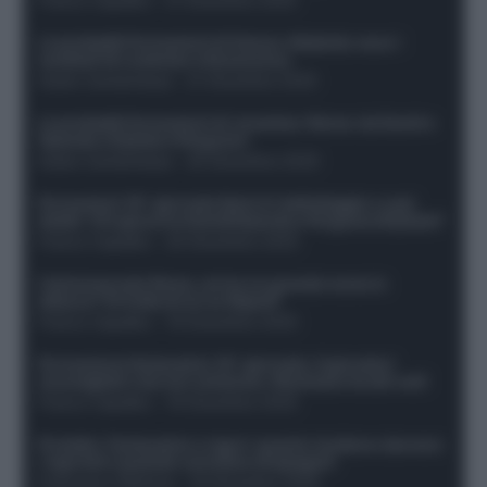
Le probabili formazioni di Genoa-Atalanta: ecco i
sostituti di Lookman e Kossounou
Guido Cantamessa
-
21 Dicembre 2025
Le probabili formazioni di Juventus-Roma: da David e
Openda a Dybala e Ferguson
Guido Cantamessa
-
20 Dicembre 2025
Formazioni 16^ giornata Serie A: ballottaggio e casi
dubbi. Chi gioca tra David/Openda e Ferguson/Dybala?
Franco Capalbo
-
20 Dicembre 2025
Calciomercato Roma, arriva un grande nome in
attacco? Si tratta di un ex Napoli!
Franco Capalbo
-
19 Dicembre 2025
Formazione fantacalcio 16^ giornata: 4 giocatori
sconsigliati e da non schierare. Rischiano brutti voti!
Franco Capalbo
-
19 Dicembre 2025
Protetto: Fantacalcio e rigori: quanto incidono davvero
i rigoristi e quando conviene strapagarli
Francesco Pipitone
-
19 Dicembre 2025