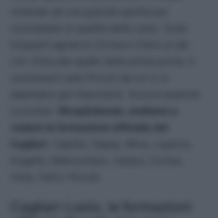
chiamati ad una grande partita per
contrastare la qualità della Lazio. Sulla
trequarti agiranno Zortea e Felici ai lati
con Viola alla spalle della prima punta. Il
centravanti sarà Piccoli da cui ci si
aspettano gol importanti. Ancora assente
Luvumbo.
Ricapitolando, andiamo a
vedere la formazione ufficiale del
Cagliari
.
Caprile; Zappa, Mina, Luperto,
Augello; Makoumbou, Adopo; Zortea,
Viola, Felici; Piccoli
.
Cagliari-Lazio, le formazioni