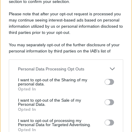
section to confirm your selection.
Please note that after your opt-out request is processed you
may continue seeing interest-based ads based on personal
information utilized by us or personal information disclosed to
third parties prior to your opt-out.
You may separately opt-out of the further disclosure of your
Protetto: Fantacalcio, cosa fare con
personal information by third parties on the IAB’s list of
Kean e Openda: i segnali dopo la
downstream participants.
16esima di Serie A
Personal Data Processing Opt Outs
This information may also be disclosed by us to third parties
Francesco Pipitone
on the IAB’s List of Downstream Participants that may further
I want to opt-out of the Sharing of my
22 Dicembre 2025
5
minuti
disclose it to other third parties.
personal data.
Opted In
Please note that this website/app uses one or more Google
services and may gather and store information including but
I want to opt-out of the Sale of my
Personal Data.
not limited to your visit or usage behaviour. You may click to
Opted In
grant or deny consent to Google and its third-party tags to
use your data for below specified purposes in below Google
I want to opt-out of processing my
consent section.
Personal Data for Targeted Advertising.
Opted In