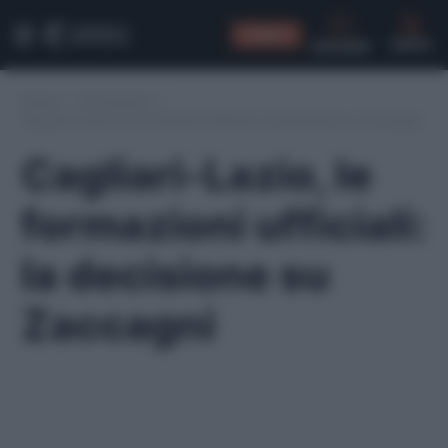
CONSIGLI
CERCA
Home
/
Formazioni
/
Cagliari-Lazio, le formazioni ufficiali: la decisione su Zaccagni
Cagliari-Lazio, le
formazioni ufficiali:
la decisione su
Zaccagni