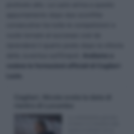
piuttosto alto. La Lazio arriva a questo
appuntamento dopo due sconfitte
consecutive tra tutte le competizioni e
vuole tornare al successo così da
riprendersi il quarto posto dopo la vittoria
della Juventus sull’Empoli.
Andiamo a
vedere le formazioni ufficiali di Cagliari-
Lazio
.