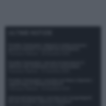
ULTIME NOTIZIE
Protetto: Fantacalcio, Hojlund e Lukaku possono
giocare insieme? Le variabili da considerare
Francesco Pipitone
-
29 Dicembre 2025
Protetto: Fantacalcio, mercato di riparazione: 5
difensori dal rendimento sicuro da prendere
Francesco Pipitone
-
27 Dicembre 2025
Protetto: Fantacalcio, cosa fare con Kean e Openda: i
segnali dopo la 16esima di Serie A
Francesco Pipitone
-
22 Dicembre 2025
Infortunati fantacalcio: cosa fare con i lungodegenti
Morata, Dumfries, Vlahovic e Gimenez?
Franco Capalbo
-
21 Dicembre 2025