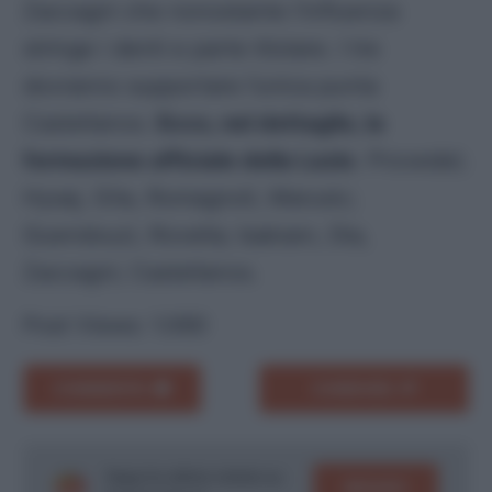
Zaccagni che nonostante l’influenza
stringe i denti e parte titolare. I tre
dovranno supportare l’unica punta
Castellanos.
Ecco, nel dettaglio, la
formazione ufficiale della Lazio
.
Provedel;
Hysaj, Gila, Romagnoli, Marusic;
Guendouzi, Rovella; Isaksen, Dia,
Zaccagni; Castellanos.
Post Views:
1.060
COMMENTA
CONDIVIDI
Segui le ultime notizie su
SEGUICI