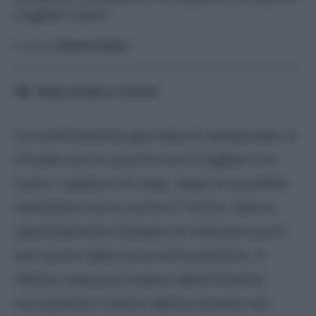
Cagliari-Lazio.
A cura di
Saverio Fattori
Tempo di lettura:
4
minuti
La ventitreesima giornata di campionato si
chiude con lo scontro tra il Cagliari e la
Lazio. I padroni di casa, dopo la sconfitta
nell’ultimo turno contro il Torino, hanno
assolutamente bisogno di ottenere punti
per uscire dalla zona retrocessione. Il
fattore casa può essere determinante
nonostante il valore dell’avversario sia