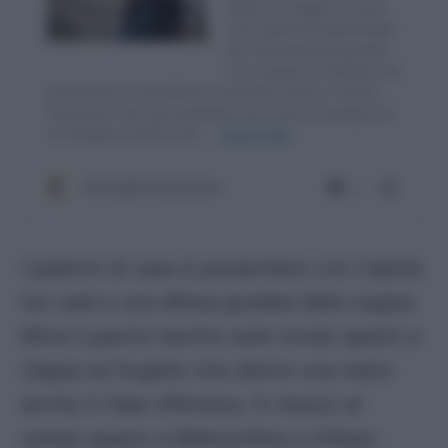
I padroni di casa si presentano con Caprile
tra i pali e una difesa guidata dalla coppia
Mina-Luperto mentre sulle corsie spazio a
Zappa ed Augello che danno una mano
anche in fase offensiva. In mezzo al
campo spazio a Makoumbou e Adopo