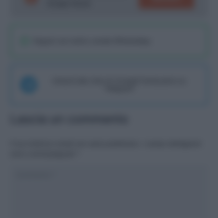
Google News!
Seguici sul nostro canale WhatsaApp
Unisciti alla chat di Consigli Fantacalcio su
Telegram
Lascia un commento
Il tuo indirizzo email non sarà pubblicato.
I campi obbligatori
sono contrassegnati
*