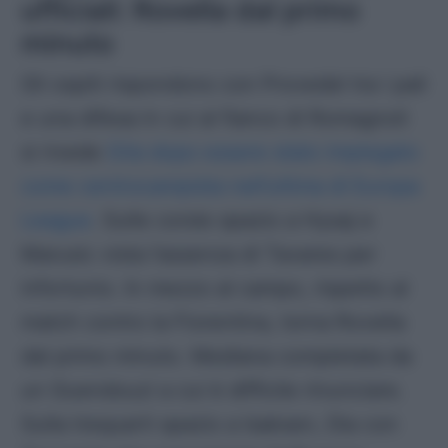
ufficiali: Rovella dal primo
minuto
Gli ospiti rispondono con Provedel tra i pali
e una difesa in cui al fianco di Romagnoli
si rivede
Gila dopo essere stato impiegato
come centrocampista nell’ultima di Europa
League
. Sulle corsie spazio a Hysaj e
Marusic vista l’assenza di Tavares per
infortunio. In mezzo al campo, rispetto al
match contro la Fiorentina, torna Rovella
dal primo minuto. Mediana completata da
un Guendouzi a cui è difficile rinunciare.
Sulla trequarti spazio a Isaksen, Dia con