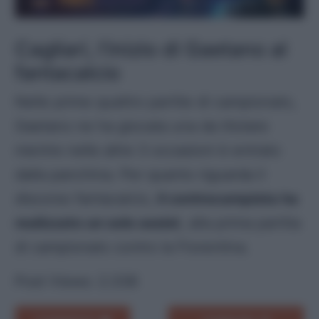
Cagliari, l’inizio di Gaetano al
fantacalcio
Nelle prime quattro partite di campionato,
Gaetano ne ha giocata una da titolare
mentre nelle altre 3 occasioni è entrato
dalla panchina. Per quanto riguarda il
discorso fantacalcio,
il centrocampista ha
realizzato un solo assist
, alla prima partita
di campionato contro la Fiorentina.
Post Views:
2.338