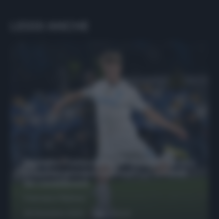
LEGGI ANCHE
Protetto: Fantacalcio, Hojlund e Lukaku
possono giocare insieme? Le variabili
da considerare
Francesco Pipitone
29 Dicembre 2025
6
minuti