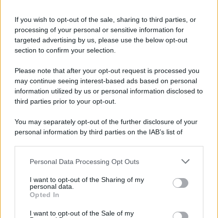
If you wish to opt-out of the sale, sharing to third parties, or
processing of your personal or sensitive information for
targeted advertising by us, please use the below opt-out
section to confirm your selection.
Please note that after your opt-out request is processed you
may continue seeing interest-based ads based on personal
information utilized by us or personal information disclosed to
third parties prior to your opt-out.
Protetto: Fantacalcio, cosa fare con
You may separately opt-out of the further disclosure of your
Kean e Openda: i segnali dopo la
personal information by third parties on the IAB’s list of
16esima di Serie A
downstream participants.
Francesco Pipitone
Personal Data Processing Opt Outs
This information may also be disclosed by us to third parties
22 Dicembre 2025
5
minuti
on the IAB’s List of Downstream Participants that may further
I want to opt-out of the Sharing of my
disclose it to other third parties.
personal data.
Opted In
Please note that this website/app uses one or more Google
services and may gather and store information including but
I want to opt-out of the Sale of my