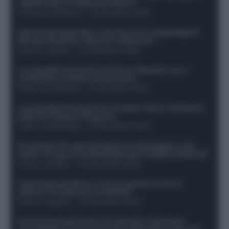
segnali dopo la 16esima di Serie A
Francesco Pipitone
-
22 Dicembre 2025
Infortunati fantacalcio: cosa fare con i lungodegenti
Morata, Dumfries, Vlahovic e Gimenez?
Franco Capalbo
-
21 Dicembre 2025
Le probabili formazioni di Genoa-Atalanta: ecco i
sostituti di Lookman e Kossounou
Guido Cantamessa
-
21 Dicembre 2025
Le probabili formazioni di Juventus-Roma: da David e
Openda a Dybala e Ferguson
Guido Cantamessa
-
20 Dicembre 2025
Formazioni 16^ giornata Serie A: ballottaggio e casi
dubbi. Chi gioca tra David/Openda e Ferguson/Dybala?
Franco Capalbo
-
20 Dicembre 2025
Calciomercato Roma, arriva un grande nome in
attacco? Si tratta di un ex Napoli!
Franco Capalbo
-
19 Dicembre 2025
Formazione fantacalcio 16^ giornata: 4 giocatori