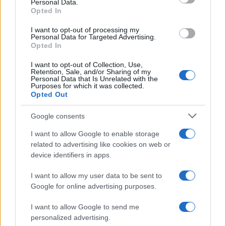
Personal Data.
not limited to your visit or usage behaviour. You may click to
Opted In
grant or deny consent to Google and its third-party tags to
use your data for below specified purposes in below Google
I want to opt-out of processing my
consent section.
Personal Data for Targeted Advertising.
Opted In
I want to opt-out of Collection, Use,
Retention, Sale, and/or Sharing of my
Personal Data that Is Unrelated with the
Purposes for which it was collected.
Opted Out
Infortunati fantacalcio: cosa fare con i
lungodegenti Morata, Dumfries,
Google consents
Vlahovic e Gimenez?
I want to allow Google to enable storage
Franco Capalbo
related to advertising like cookies on web or
device identifiers in apps.
21 Dicembre 2025
4
minuti
I want to allow my user data to be sent to
Google for online advertising purposes.
I want to allow Google to send me
personalized advertising.