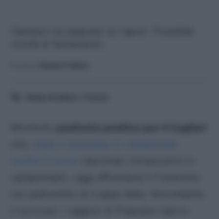
Gaetano ha segnato su rigore. Possibile
novità al fantacalcio.
A cura di
Saverio Fattori
Tempo di lettura:
3
minuti
Momento
piuttosto positivo per il Cagliari
che,
dopo il successo in campionato
contro il Lecce
(secondo consecutivo in
campionato), oggi affrontava il Frosinone
nei sedicesimi di Coppa Italia. Nonostante
il turnover, i ragazzi di Pisacane hanno