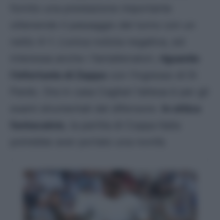
fornito una prestazione importante
ottenendo il passaggio del turno con un
netto 4-1. L’unica notizia negativa, ed
interessa anche i fantallenatori,
riguarda
l’infortunio di Zappa
con l’ingresso di Di
Pardo. Ora in casa Cagliari l’attesa è per gli
esami strumentali del difensore.
In ottica
fantacalcio
, la partita di Coppa Italia
potrebbe aver portato una novità.