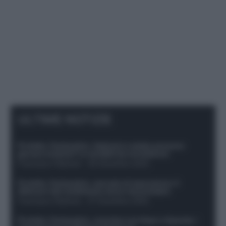
ULTIME NOTIZIE
Protetto: Fantacalcio, Hojlund e Lukaku possono
giocare insieme? Le variabili da considerare
Francesco Pipitone
-
29 Dicembre 2025
Protetto: Fantacalcio, mercato di riparazione: 5
difensori dal rendimento sicuro da prendere
Francesco Pipitone
-
27 Dicembre 2025
Protetto: Fantacalcio, cosa fare con Kean e Openda: i