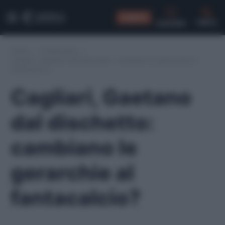
CONSIGLI
CERCA
Home
/
Fantacalcio
/
Cagliari, Gaetano dal dischetto: cambiano le gerarchie al
fantacalcio?
Cagliari, Gaetano
dal dischetto:
cambiano le
gerarchie al
fantacalcio?