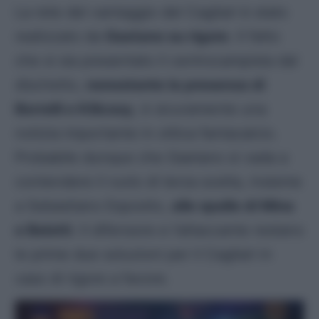
La rete del vantaggio del Cagliari è stato
realizzato da
Gaetano su rigore
. Il fatto
che si sia presentato il centrocampista dal
dischetto,
nonostante la presenza di
Borrelli e Kilicsoy
, è sicuramente una
notizia importante in ottica fantacalcio.
Probabile dunque che Gaetano si vada a
contendere il ruolo di terza scelta, insieme
a Sebastiano Esposito,
alle spalle di Mina
e Belotti
. Il difensore e l’attaccante restano
le prime due soluzioni per il Cagliari in
caso di rigore a favore.