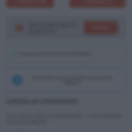
COMMENTA
CONDIVIDI
Segui le ultime notizie su
SEGUICI
Google News!
Seguici sul nostro canale WhatsaApp
Unisciti alla chat di Consigli Fantacalcio su
Telegram
Lascia un commento
Il tuo indirizzo email non sarà pubblicato.
I campi obbligatori
sono contrassegnati
*