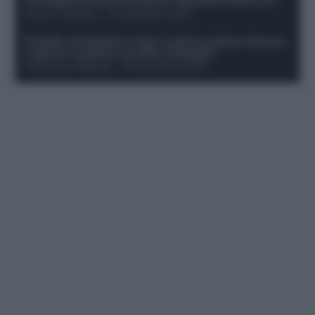
sconsigliati e da non schierare. Rischiano brutti voti!
Franco Capalbo
-
19 Dicembre 2025
Protetto: Fantacalcio e rigori: quanto incidono davvero
i rigoristi e quando conviene strapagarli
Francesco Pipitone
-
19 Dicembre 2025