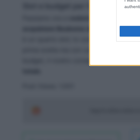
Slot e budget per l’asta del fanta
authenti
Passiamo ora a
vedere lo slot e il budg
acquistare Beukema all’asta di fantaca
è un quarto slot; lo consideriamo dun
prima scelta ma con cui andare a completa
budget, il nostro consiglio è di non and
totale
.
Post Views:
1.001
Segui le ultime notizie 