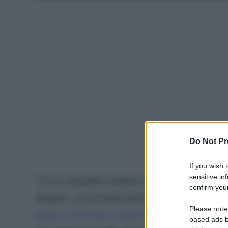
Do Not Pr
If you wish 
sensitive in
Tra le squadre italiane più attive sul m
confirm your
Napoli. La società partenopea
farà altr
Please note
grave infortunio subito da Lukaku
. Per 
based ads b