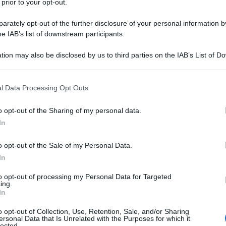
 prior to your opt-out.
Il difensore, reduce da una stagione
onto per il definitivo salto di qualità.
rately opt-out of the further disclosure of your personal information by
he IAB’s list of downstream participants.
 su Beukema
per quanto riguarda l’asta di
tion may also be disclosed by us to third parties on the IAB’s List of 
 that may further disclose it to other third parties.
 that this website/app uses one or more Google services and may gath
l Data Processing Opt Outs
including but not limited to your visit or usage behaviour. You may click 
 to Google and its third-party tags to use your data for below specifi
o opt-out of the Sharing of my personal data.
ogle consent section.
In
o opt-out of the Sale of my Personal Data.
In
to opt-out of processing my Personal Data for Targeted
ing.
In
o opt-out of Collection, Use, Retention, Sale, and/or Sharing
ersonal Data that Is Unrelated with the Purposes for which it
lected.