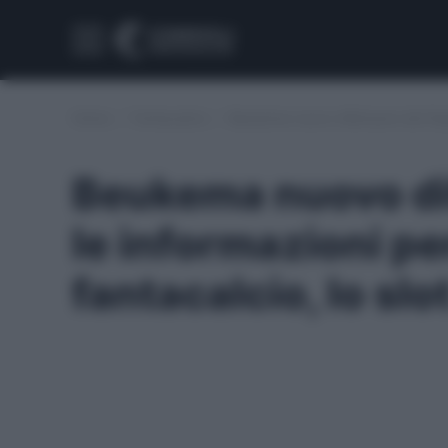
Home
/
Fantacalcio
/
Beukema nuovo difensore del Napoli
Beukema nuovo dif
le informazioni per
fantacalcio, lo slo