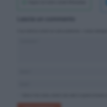
Seguici sul nostro canale WhatsaApp
Lascia un commento
Il tuo indirizzo email non sarà pubblicato.
I campi obbliga
Salva il mio nome, email e sito web in questo browser