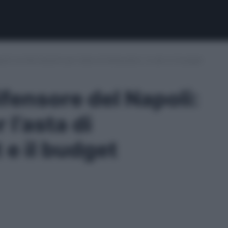
: le informazioni per l’asta di fantacalcio, lo slot e il budget
ensore del Napoli:
 l’asta di
t e il budget