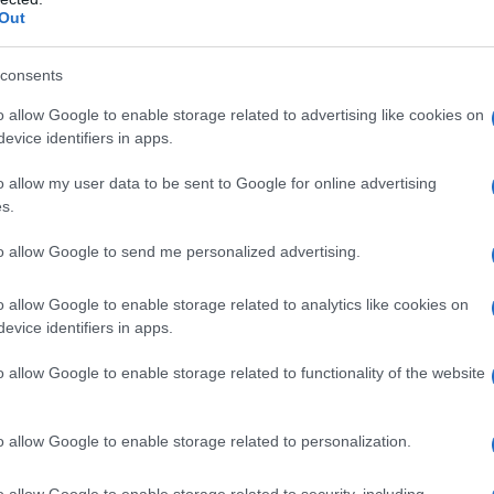
Out
e contro dell’acquisto
consents
relativo ai pro e ai contro per quanto
o allow Google to enable storage related to advertising like cookies on
i fantacalcio
. Il centrale del Napoli,
evice identifiers in apps.
 è
un giocatore affidabile e dalla
o allow my user data to be sent to Google for online advertising
nte importante e che i fantallenatori non
s.
. Nella scorsa stagione, con la maglia del
to allow Google to send me personalized advertising.
22 chiuse con un voto positivo.
o allow Google to enable storage related to analytics like cookies on
; Beukema, infatti,
parte dietro nelle
evice identifiers in apps.
amani
. La stagione però è lunga, il Napoli
o allow Google to enable storage related to functionality of the website
otrebbe avere minuti nel corso del
e comunque essere un rischio.
o allow Google to enable storage related to personalization.
o allow Google to enable storage related to security, including