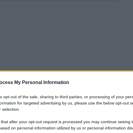
ocess My Personal Information
to opt-out of the sale, sharing to third parties, or processing of your per
formation for targeted advertising by us, please use the below opt-out s
ercato troviamo, senza ombra di dubbio, il
 selection.
e operazioni soprattutto in attacco
visto il
 that after your opt-out request is processed you may continue seeing i
quanto riguarda il reparto difensivo,
il club
ased on personal information utilized by us or personal information dis