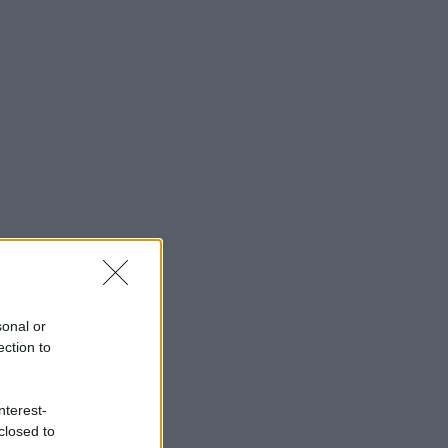
sonal or
ection to
nterest-
closed to