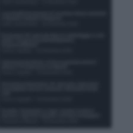
Guido Cantamessa
-
21 Dicembre 2025
Le probabili formazioni di Juventus-Roma: da David
e Openda a Dybala e Ferguson
Guido Cantamessa
-
20 Dicembre 2025
Formazioni 16^ giornata Serie A: ballottaggio e casi
dubbi. Chi gioca tra David/Openda e
Ferguson/Dybala?
Franco Capalbo
-
20 Dicembre 2025
Calciomercato Roma, arriva un grande nome in
attacco? Si tratta di un ex Napoli!
Franco Capalbo
-
19 Dicembre 2025
Formazione fantacalcio 16^ giornata: 4 giocatori
sconsigliati e da non schierare. Rischiano brutti
voti!
Franco Capalbo
-
19 Dicembre 2025
Protetto: Fantacalcio e rigori: quanto incidono
davvero i rigoristi e quando conviene strapagarli
Francesco Pipitone
-
19 Dicembre 2025