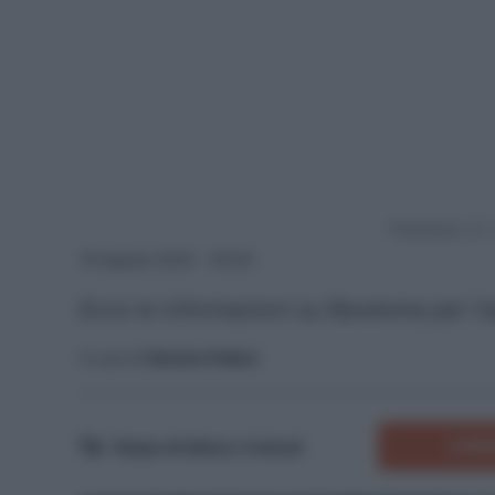
Powered by
18 Agosto 2025 - 20:00
Ecco le informazioni su Beukema per l'ast
A cura di
Saverio Fattori
COMM
Tempo di lettura:
3
minuti