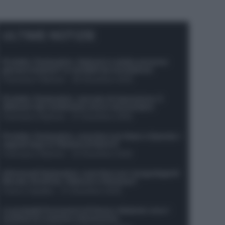
ULTIME NOTIZIE
Protetto: Fantacalcio, Hojlund e Lukaku possono
giocare insieme? Le variabili da considerare
Francesco Pipitone
-
29 Dicembre 2025
Protetto: Fantacalcio, mercato di riparazione: 5
difensori dal rendimento sicuro da prendere
Francesco Pipitone
-
27 Dicembre 2025
Protetto: Fantacalcio, cosa fare con Kean e Openda: i
segnali dopo la 16esima di Serie A
Francesco Pipitone
-
22 Dicembre 2025
Infortunati fantacalcio: cosa fare con i lungodegenti
Morata, Dumfries, Vlahovic e Gimenez?
Franco Capalbo
-
21 Dicembre 2025
Le probabili formazioni di Genoa-Atalanta: ecco i
sostituti di Lookman e Kossounou