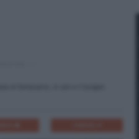
a di fantacalcio, lo slot e il budget.
ENTA
CONDIVIDI