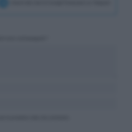
Unisciti alla chat di Consigli Fantacalcio su Telegram
tori sono contrassegnati
*
 per la prossima volta che commento.