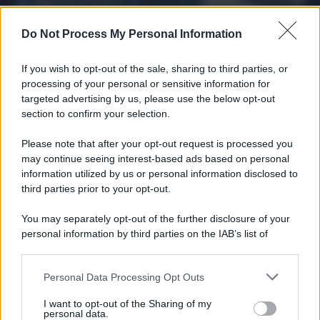
Francesco Pipitone
27 Dicembre 2025
3
minuti
Do Not Process My Personal Information
If you wish to opt-out of the sale, sharing to third parties, or
processing of your personal or sensitive information for
targeted advertising by us, please use the below opt-out
section to confirm your selection.
Please note that after your opt-out request is processed you
may continue seeing interest-based ads based on personal
information utilized by us or personal information disclosed to
third parties prior to your opt-out.
You may separately opt-out of the further disclosure of your
personal information by third parties on the IAB’s list of
Protetto: Fantacalcio, cosa fare con
downstream participants.
Kean e Openda: i segnali dopo la
16esima di Serie A
Personal Data Processing Opt Outs
This information may also be disclosed by us to third parties
Francesco Pipitone
on the IAB’s List of Downstream Participants that may further
I want to opt-out of the Sharing of my
disclose it to other third parties.
22 Dicembre 2025
5
minuti
personal data.