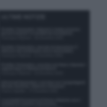
ULTIME NOTIZIE
Protetto: Fantacalcio, Hojlund e Lukaku possono
giocare insieme? Le variabili da considerare
Francesco Pipitone
-
29 Dicembre 2025
Protetto: Fantacalcio, mercato di riparazione: 5
difensori dal rendimento sicuro da prendere
Francesco Pipitone
-
27 Dicembre 2025
Protetto: Fantacalcio, cosa fare con Kean e Openda: i
segnali dopo la 16esima di Serie A
Francesco Pipitone
-
22 Dicembre 2025
Infortunati fantacalcio: cosa fare con i lungodegenti
Morata, Dumfries, Vlahovic e Gimenez?
Franco Capalbo
-
21 Dicembre 2025
Le probabili formazioni di Genoa-Atalanta: ecco i
sostituti di Lookman e Kossounou