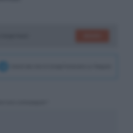
SEGUICI
su Google News!
Unisciti alla chat di Consigli Fantacalcio su Telegram
tori sono contrassegnati
*