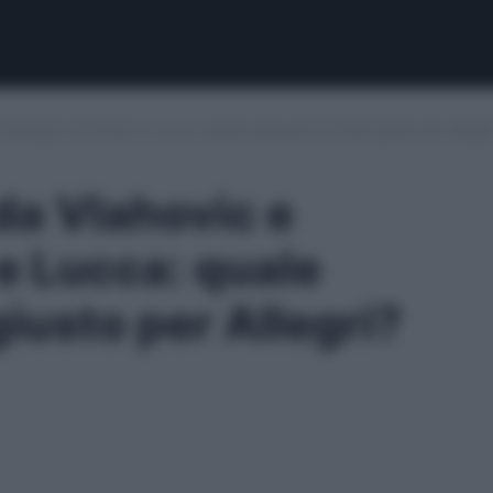
 Retegui e Dovbyk e Lucca: quale sarebbe il profilo giusto per Allegr
da Vlahovic e
e Lucca: quale
giusto per Allegri?