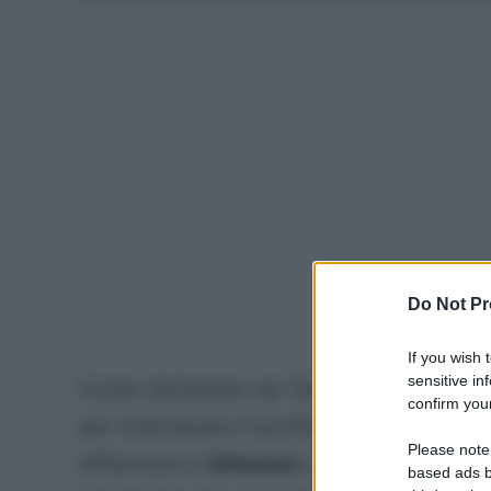
Do Not Pr
If you wish 
sensitive in
Come dichiarato da Tare stesso, il
Mila
confirm your
per individuare il profilo giusto. Infatti,
Please note
affiancare a
Gimenez
un bomber d’area 
based ads b