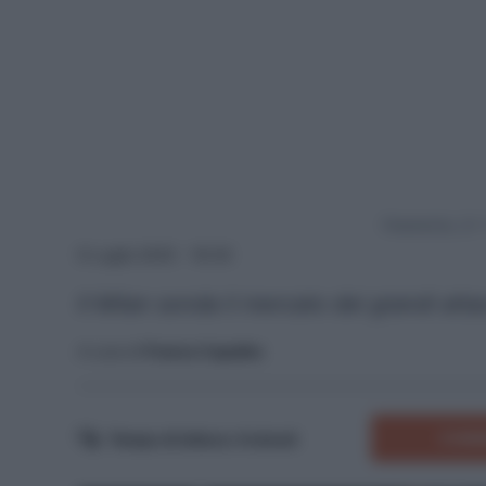
Powered by
6 Luglio 2025 - 18:30
Il Milan sonda il mercato dei grandi attacc
A cura di
Franco Capalbo
COMM
Tempo di lettura:
4
minuti