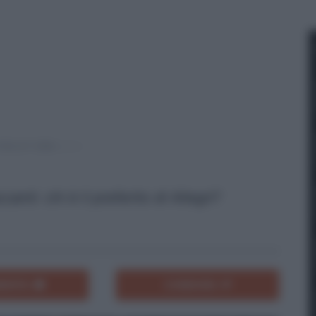
anti: chi è il preferito di Allegri?
ENTA
CONDIVIDI