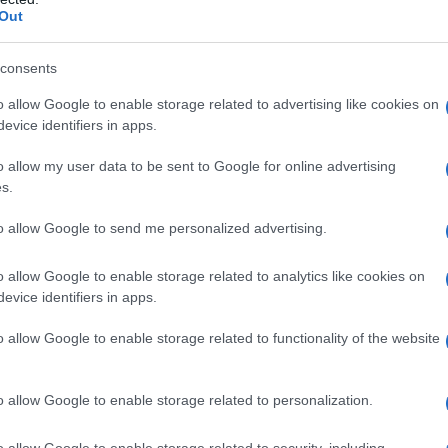
babilmente per caratteristiche tecniche
è
Out
un attaccante
spietato in area di rigore
,
consents
 ma al tempo stesso bravo a giocare di
o allow Google to enable storage related to advertising like cookies on
, è rappresentato dal prezzo del suo
evice identifiers in apps.
50 milioni di euro
. Ad oggi è una pista
o allow my user data to be sent to Google for online advertising
s.
to allow Google to send me personalized advertising.
o?
o allow Google to enable storage related to analytics like cookies on
 momento, non si è ancora tramutata in
evice identifiers in apps.
one di Vlahovic con la Juventus è
o allow Google to enable storage related to functionality of the website
argli presto una sistemazione
in uscita
i riabbraccerebbe volentieri
Allegri al
o allow Google to enable storage related to personalization.
te
per le casse rossonere. E’
o allow Google to enable storage related to security, including