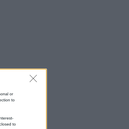
sonal or
ection to
nterest-
closed to