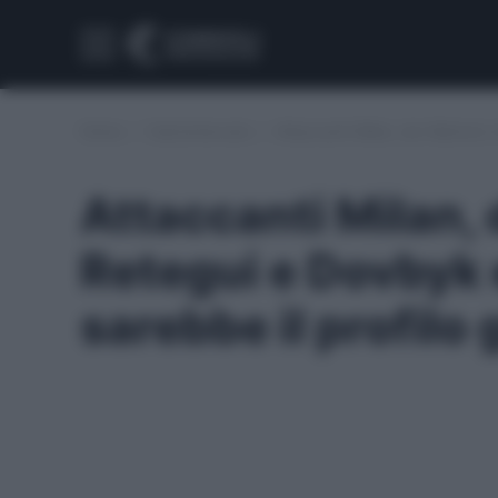
Home
/
Calciomercato
/
Attaccanti Milan, da Vlahovic e
Attaccanti Milan, 
Retegui e Dovbyk 
sarebbe il profilo 