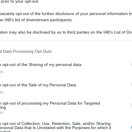
 prior to your opt-out.
aumentare la quota di gol dei rossoneri.
yk
: chi è il profilo perfetto per
Allegri
?
rately opt-out of the further disclosure of your personal information by
he IAB’s list of downstream participants.
tion may also be disclosed by us to third parties on the IAB’s List of 
 that may further disclose it to other third parties.
 that this website/app uses one or more Google services and may gath
l Data Processing Opt Outs
including but not limited to your visit or usage behaviour. You may click 
 to Google and its third-party tags to use your data for below specifi
o opt-out of the Sharing of my personal data.
ogle consent section.
In
o opt-out of the Sale of my Personal Data.
In
to opt-out of processing my Personal Data for Targeted
ing.
In
o opt-out of Collection, Use, Retention, Sale, and/or Sharing
ersonal Data that Is Unrelated with the Purposes for which it
lected.