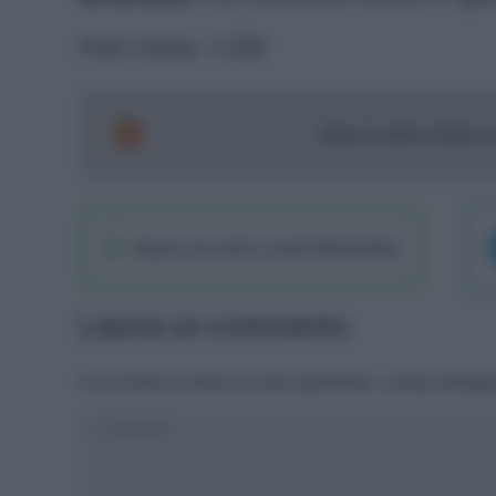
Post Views:
1.256
Segui le ultime notizie 
Seguici sul nostro canale WhatsaApp
Lascia un commento
Il tuo indirizzo email non sarà pubblicato.
I campi obbliga