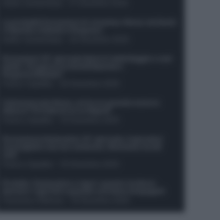
Guido Cantamessa
-
21 Dicembre 2025
Le probabili formazioni di Juventus-Roma: da David
e Openda a Dybala e Ferguson
Guido Cantamessa
-
20 Dicembre 2025
Formazioni 16^ giornata Serie A: ballottaggio e casi
dubbi. Chi gioca tra David/Openda e
Ferguson/Dybala?
Franco Capalbo
-
20 Dicembre 2025
Calciomercato Roma, arriva un grande nome in
attacco? Si tratta di un ex Napoli!
Franco Capalbo
-
19 Dicembre 2025
Formazione fantacalcio 16^ giornata: 4 giocatori
sconsigliati e da non schierare. Rischiano brutti
voti!
Franco Capalbo
-
19 Dicembre 2025
Protetto: Fantacalcio e rigori: quanto incidono
davvero i rigoristi e quando conviene strapagarli
Francesco Pipitone
-
19 Dicembre 2025