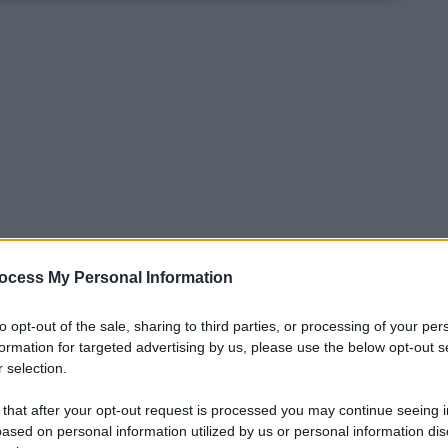
ocess My Personal Information
to opt-out of the sale, sharing to third parties, or processing of your per
formation for targeted advertising by us, please use the below opt-out s
n
sonda il
mercato dei grandi attaccanti
 selection.
 la volontà della dirigenza è quella di
 that after your opt-out request is processed you may continue seeing i
di rigore, che possa competere con il
ased on personal information utilized by us or personal information dis