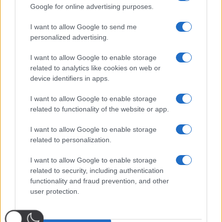
Infortunati fantacalcio: cosa fare con i
Google for online advertising purposes.
lungodegenti Morata, Dumfries,
I want to allow Google to send me
Vlahovic e Gimenez?
personalized advertising.
Franco Capalbo
I want to allow Google to enable storage
21 Dicembre 2025
4
minuti
related to analytics like cookies on web or
device identifiers in apps.
I want to allow Google to enable storage
related to functionality of the website or app.
I want to allow Google to enable storage
related to personalization.
I want to allow Google to enable storage
related to security, including authentication
functionality and fraud prevention, and other
user protection.