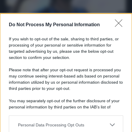
Do Not Process My Personal Information
Protetto: Fantacalcio, mercato di
riparazione: 5 difensori dal rendimento
If you wish to opt-out of the sale, sharing to third parties, or
sicuro da prendere
processing of your personal or sensitive information for
Francesco Pipitone
targeted advertising by us, please use the below opt-out
section to confirm your selection.
27 Dicembre 2025
3
minuti
Please note that after your opt-out request is processed you
may continue seeing interest-based ads based on personal
information utilized by us or personal information disclosed to
third parties prior to your opt-out.
You may separately opt-out of the further disclosure of your
personal information by third parties on the IAB’s list of
downstream participants.
Personal Data Processing Opt Outs
This information may also be disclosed by us to third parties
on the IAB’s List of Downstream Participants that may further