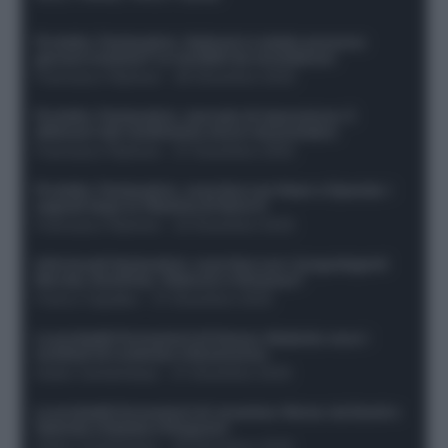
Protetto: Fantacalcio, Hojlund e Lukaku possono
giocare insieme? Le variabili da considerare
Francesco Pipitone
-
29 Dicembre 2025
Protetto: Fantacalcio, mercato di riparazione: 5
difensori dal rendimento sicuro da prendere
Francesco Pipitone
-
27 Dicembre 2025
Protetto: Fantacalcio, cosa fare con Kean e Openda: i
segnali dopo la 16esima di Serie A
Francesco Pipitone
-
22 Dicembre 2025
Infortunati fantacalcio: cosa fare con i lungodegenti
Morata, Dumfries, Vlahovic e Gimenez?
Franco Capalbo
-
21 Dicembre 2025
Le probabili formazioni di Genoa-Atalanta: ecco i
sostituti di Lookman e Kossounou
Guido Cantamessa
-
21 Dicembre 2025
Le probabili formazioni di Juventus-Roma: da David e
Openda a Dybala e Ferguson
Guido Cantamessa
-
20 Dicembre 2025