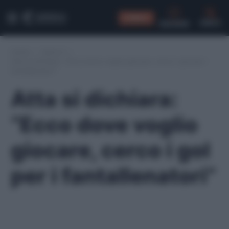
CONSIGLI
CERCA
Home
/
Serie A
/
Atta si dichiara: “Ecco dove voglio giocare, cerco i gol per i
fantallenatori”
Atta si dichiara:
“Ecco dove voglio
giocare, cerco i gol
per i fantallenatori”