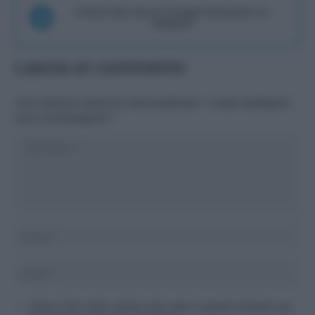
Unisciti alla chat di Consigli Fantacalcio su
Telegram
Lascia un commento
Il tuo indirizzo email non sarà pubblicato.
I campi obbligatori
sono contrassegnati
*
Salva il mio nome, email e sito web in questo browser per