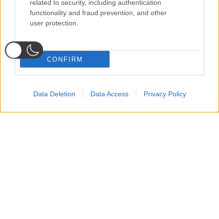
related to security, including authentication
functionality and fraud prevention, and other
user protection.
CONFIRM
Data Deletion
Data Access
Privacy Policy
Probabili
Voti
Seguici su Youtube
Seguici su
Seguici su
Formazioni
Telegram
Whatsapp
Strumenti Fantacalcio
Voti Fantacalcio Serie A
Lista Fantacalcio
Probabili Formazioni Serie A
Indisponibili Serie A