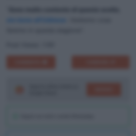
“
Sono molto contento di questa scelta
,
sto bene all’Udinese
. Vedremo cosa
faremo in questa stagione
“.
Post Views:
1.191
COMMENTA
CONDIVIDI
Segui le ultime notizie su
SEGUICI
Google News!
Seguici sul nostro canale WhatsaApp