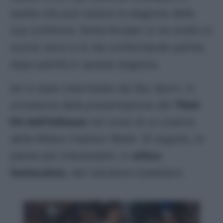
quella che può essere la stagione della
sua conferma. Kosta Runjaic lo ha scelto lo
scorso anno e lo sta confermando partita
dopo partita in questa stagione.
Ieri è stato intervistato da
Sky Sport
, in
occasione della presentazione del
Third
Kit dell’Udinese
nel corso di un evento
della
Milano Fashion Week
. Di seguito, le
parole più interessanti, in
ottica
fantacalcio
, del calciatore brasiliano.