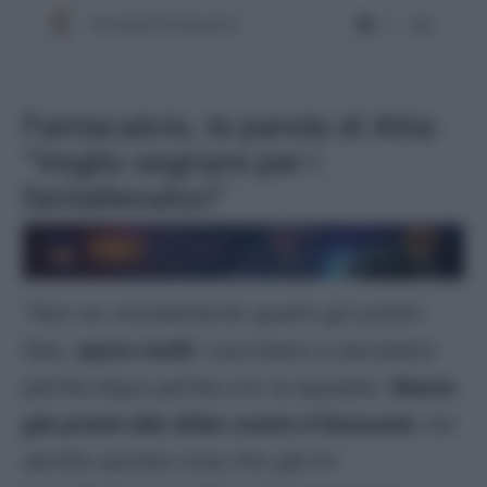
Fantacalcio, le parole di Atta:
“Voglio segnare per i
fantallenatori”
“
Non so onestamente quanti gol potrei
fare,
spero molti
. Lavoriamo e pensiamo
partita dopo partita con la squadra.
Siamo
già pronti alla sfida contro il Sassuolo.
Ho
sentito questa cosa che già mi