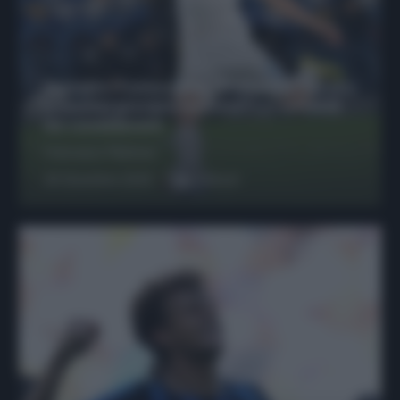
Protetto: Fantacalcio, Hojlund e Lukaku
possono giocare insieme? Le variabili
da considerare
Francesco Pipitone
29 Dicembre 2025
6
minuti