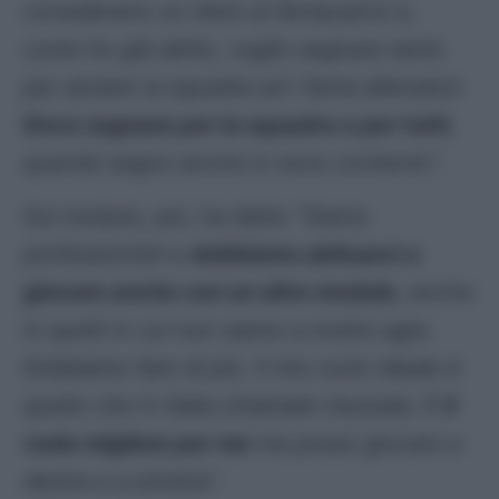
considerano un idolo al fantacalcio e,
come ho già detto, voglio segnare tanto
per aiutare la squadra ed i fanta allenatori.
Devo segnare per la squadra e per tutti
,
quando segno anche io sono contento
“.
Sul modulo, poi, ha detto “
Siamo
professionisti e
dobbiamo abituarci a
giocare anche con un altro modulo
, anche
in quelli in cui non siamo a nostro agio.
Dobbiamo fare di più. Il mio ruolo ideale è
quello che in Italia chiamate mezzala. È
il
ruolo migliore per me
ma posso giocare a
destra e a sinistra
“.