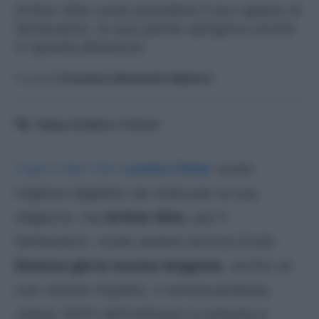
Arthur Atta vuole prendersi il suo spazio al
fantacalcio: le sue parole spingono anche
in questa direzione
A cura di
Francesco Alessandro Balducci
Tempo di lettura:
3
minuti
Il gol a San Siro
contro l’Inter
come
migliore biglietto da visita per la sua
stagione, ma
Arthur Atta
, per il
fantacalcio, vuole essere ancora di più.
Emerso già la scorsa stagione
, anche se
con minore impatto, il centrocampista
classe 2003 dell’Udinese si prepara a