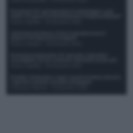
Formazioni 16^ giornata Serie A: ballottaggio e casi
dubbi. Chi gioca tra David/Openda e Ferguson/Dybala?
Franco Capalbo
-
20 Dicembre 2025
Calciomercato Roma, arriva un grande nome in
attacco? Si tratta di un ex Napoli!
Franco Capalbo
-
19 Dicembre 2025
Formazione fantacalcio 16^ giornata: 4 giocatori
sconsigliati e da non schierare. Rischiano brutti voti!
Franco Capalbo
-
19 Dicembre 2025
Protetto: Fantacalcio e rigori: quanto incidono davvero
i rigoristi e quando conviene strapagarli
Francesco Pipitone
-
19 Dicembre 2025