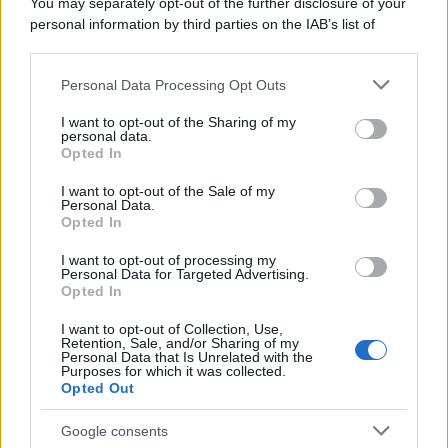
You may separately opt-out of the further disclosure of your
Protetto: Fantacalcio, cosa fare con
personal information by third parties on the IAB’s list of
Kean e Openda: i segnali dopo la
downstream participants.
16esima di Serie A
Personal Data Processing Opt Outs
Francesco Pipitone
This information may also be disclosed by us to third parties
on the IAB’s List of Downstream Participants that may further
22 Dicembre 2025
5
minuti
I want to opt-out of the Sharing of my
disclose it to other third parties.
personal data.
Opted In
Please note that this website/app uses one or more Google
services and may gather and store information including but
I want to opt-out of the Sale of my
Personal Data.
not limited to your visit or usage behaviour. You may click to
Opted In
grant or deny consent to Google and its third-party tags to
use your data for below specified purposes in below Google
I want to opt-out of processing my
consent section.
Personal Data for Targeted Advertising.
Opted In
I want to opt-out of Collection, Use,
Retention, Sale, and/or Sharing of my
Personal Data that Is Unrelated with the
Purposes for which it was collected.
Opted Out
Infortunati fantacalcio: cosa fare con i
Google consents
lungodegenti Morata, Dumfries,