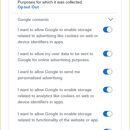
Purposes for which it was collected.
Opted Out
Infortunati fantacalcio: cosa fare con i
Google consents
lungodegenti Morata, Dumfries,
Vlahovic e Gimenez?
I want to allow Google to enable storage
related to advertising like cookies on web or
Franco Capalbo
device identifiers in apps.
21 Dicembre 2025
4
minuti
I want to allow my user data to be sent to
Google for online advertising purposes.
I want to allow Google to send me
personalized advertising.
I want to allow Google to enable storage
related to analytics like cookies on web or
device identifiers in apps.
I want to allow Google to enable storage
related to functionality of the website or app.