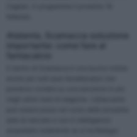
Cagliari, in programma il prossimo 16
febbraio.
Atalanta, Scamacca soluzione
importante: come fare al
fantacalcio
Il rientro di Scamacca è una buona notizia
anche per tutti quei fantallenatori che
potranno contare su una soluzione in più
negli ultimi mesi di stagione. L’attaccante
può essere preso nel corso delle prossime
aste di mercato e non è obbligatorio
acquistarlo solamente se si ha Retegui.