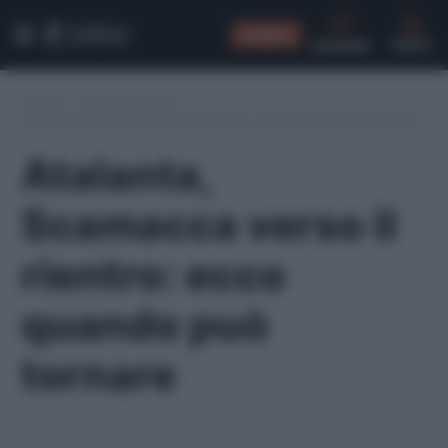
CONSIGLI
CERCA
Home
/
Calciomercato
/
Atalanta, Scamacca verso il rientro: ecco quando può tornare
Atalanta,
Scamacca verso il
rientro: ecco
quando può
tornare