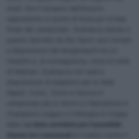
modi. Ora il recupero dell’azzurro
rappresenta un punto di forza per la fase
finale del campionato. Scamacca stando a
quanto riportato da Sky Sport, può tornare
a disposizione dei bergamaschi tra un
mesetto e, di conseguenza, verso la metà
di febbraio. Scamacca non sarà a
disposizione di Gasperini per le sfide
Napoli, Como, Torino e Verona in
campionato più lo Sturm e il Barcellona in
Champions League e il Bologna in Coppa
Italia.
La data cerchiata per il possibile
ritorno tra i convocati
è il match contro il