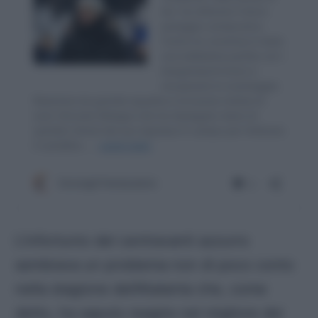
L’infortunio del centravanti azzurro
sembrava un problema non di poco conto
nella stagione dell’Atalanta che, come
detto, ha saputo reagire nel migliore dei