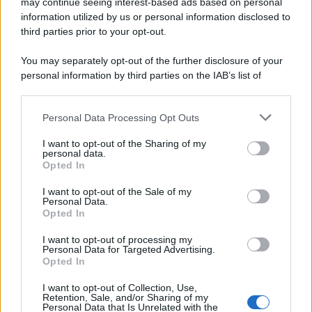
may continue seeing interest-based ads based on personal
information utilized by us or personal information disclosed to
third parties prior to your opt-out.
You may separately opt-out of the further disclosure of your
Protetto: Fantacalcio, cosa fare con
personal information by third parties on the IAB’s list of
Kean e Openda: i segnali dopo la
downstream participants.
16esima di Serie A
Personal Data Processing Opt Outs
This information may also be disclosed by us to third parties
Francesco Pipitone
on the IAB’s List of Downstream Participants that may further
22 Dicembre 2025
5
minuti
I want to opt-out of the Sharing of my
disclose it to other third parties.
personal data.
Opted In
Please note that this website/app uses one or more Google
services and may gather and store information including but
I want to opt-out of the Sale of my
Personal Data.
not limited to your visit or usage behaviour. You may click to
Opted In
grant or deny consent to Google and its third-party tags to
use your data for below specified purposes in below Google
I want to opt-out of processing my
consent section.
Personal Data for Targeted Advertising.
Opted In
I want to opt-out of Collection, Use,
Retention, Sale, and/or Sharing of my
Personal Data that Is Unrelated with the