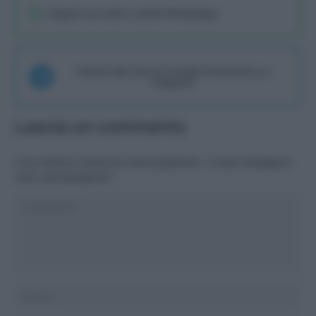
Seguici sul nostro canale WhatsaApp
Unisciti alla chat di Consigli Fantacalcio su
Telegram
Lascia un commento
Il tuo indirizzo email non sarà pubblicato.
I campi obbligatori
sono contrassegnati
*