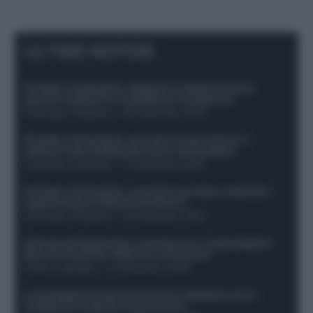
ULTIME NOTIZIE
Protetto: Fantacalcio, Hojlund e Lukaku possono
giocare insieme? Le variabili da considerare
Francesco Pipitone
-
29 Dicembre 2025
Protetto: Fantacalcio, mercato di riparazione: 5
difensori dal rendimento sicuro da prendere
Francesco Pipitone
-
27 Dicembre 2025
Protetto: Fantacalcio, cosa fare con Kean e Openda: i
segnali dopo la 16esima di Serie A
Francesco Pipitone
-
22 Dicembre 2025
Infortunati fantacalcio: cosa fare con i lungodegenti
Morata, Dumfries, Vlahovic e Gimenez?
Franco Capalbo
-
21 Dicembre 2025
Le probabili formazioni di Genoa-Atalanta: ecco i
sostituti di Lookman e Kossounou