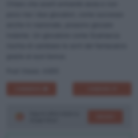
Chiaro che averli entrambi aiuta e non
poco ma i due giocatori, come successo
anche in nazionale, possono giocare
insieme. Un giocatore come Scamacca
rischia di cambiare le sorti del fantacalcio
grazie ai suoi bonus.
Post Views:
4.655
COMMENTA
CONDIVIDI
Segui le ultime notizie su
SEGUICI
Google News!