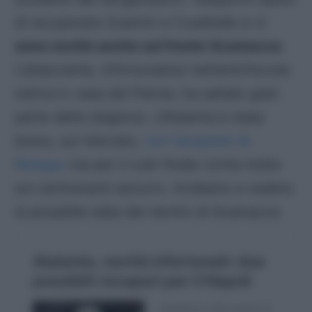
di recuperare Scalvini e Cuadrado e ci
sono novità anche sul fronte Scamacca
.
L’attaccante, infortunatosi nell’amichevole
estiva in casa del Parma, ha saltato gran
parte della stagione. L’Atalanta è stata
brava, sul mercato,
con l’acquisto di
Retegui
ma per il rush finale conta molto
sul centravanti azzurro. Andiamo a vedere
la possibile data del rientro di Scamacca.