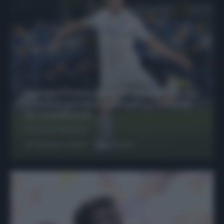
Protetto: Fantacalcio, Hojlund e Lukaku
possono giocare insieme? Le variabili
da considerare
Francesco Pipitone
29 Dicembre 2025
6
minuti