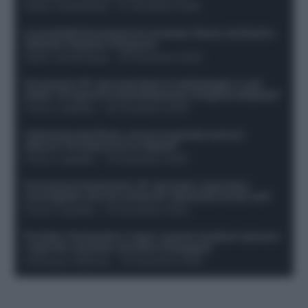
Guido Cantamessa
-
21 Dicembre 2025
Le probabili formazioni di Juventus-Roma: da David e
Openda a Dybala e Ferguson
Guido Cantamessa
-
20 Dicembre 2025
Formazioni 16^ giornata Serie A: ballottaggio e casi
dubbi. Chi gioca tra David/Openda e Ferguson/Dybala?
Franco Capalbo
-
20 Dicembre 2025
Calciomercato Roma, arriva un grande nome in
attacco? Si tratta di un ex Napoli!
Franco Capalbo
-
19 Dicembre 2025
Formazione fantacalcio 16^ giornata: 4 giocatori
sconsigliati e da non schierare. Rischiano brutti voti!
Franco Capalbo
-
19 Dicembre 2025
Protetto: Fantacalcio e rigori: quanto incidono davvero
i rigoristi e quando conviene strapagarli
Francesco Pipitone
-
19 Dicembre 2025