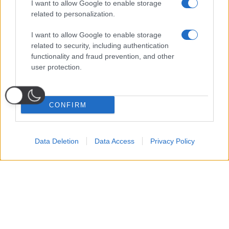
I want to allow Google to enable storage
related to personalization.
I want to allow Google to enable storage
related to security, including authentication
functionality and fraud prevention, and other
user protection.
CONFIRM
Data Deletion
Data Access
Privacy Policy
Probabili
Voti
Seguici su Youtube
Seguici su
Seguici su
Formazioni
Telegram
Whatsapp
Strumenti Fantacalcio