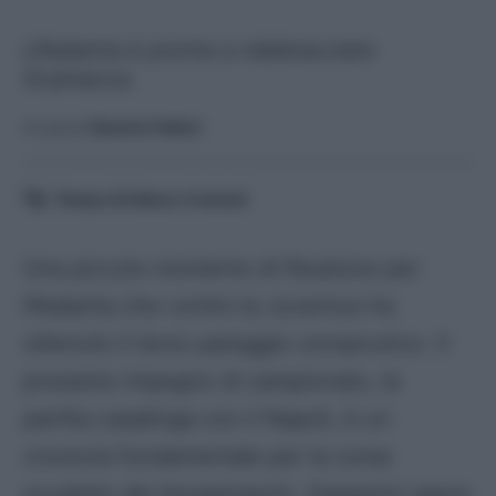
L'Atalanta è pronta a riabbracciare
Scamacca.
A cura di
Saverio Fattori
Tempo di lettura:
4
minuti
Una piccolo momento di flessione per
l’Atalanta che contro la Juventus ha
ottenuto il terzo pareggio consecutivo. Il
prossimo impegno di campionato, la
partita casalinga con il Napoli, è un
crocevia fondamentale per la corsa
scudetto dei bergamaschi. Gasperini spera