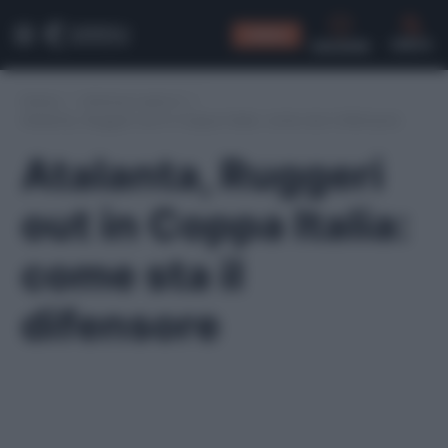
CONSIGLI
CERCA
Home
/
Infortuni serie A
/
Atalanta, Ruggeri out in Coppa Italia: come sta il difensore
Atalanta, Ruggeri
out in Coppa Italia:
come sta il
difensore