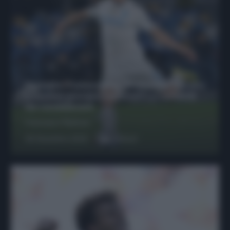
Protetto: Fantacalcio, Hojlund e Lukaku
possono giocare insieme? Le variabili
da considerare
Francesco Pipitone
29 Dicembre 2025
6
minuti