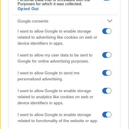
Purposes for which it was collected.
Opted Out
Infortunati fantacalcio: cosa fare con i
lungodegenti Morata, Dumfries,
Google consents
Vlahovic e Gimenez?
I want to allow Google to enable storage
Franco Capalbo
related to advertising like cookies on web or
21 Dicembre 2025
4
minuti
device identifiers in apps.
I want to allow my user data to be sent to
Google for online advertising purposes.
I want to allow Google to send me
personalized advertising.
I want to allow Google to enable storage
related to analytics like cookies on web or
device identifiers in apps.
I want to allow Google to enable storage
related to functionality of the website or app.