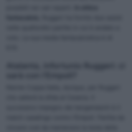
possibili nei vari reparti.
In ottica
fantacalcio
, Ruggeri ha fornito due assist
nelle quattordici partite in cui è andato a
voto. La sua media fantacalcistica è di
6.10.
Atalanta, infortunio Ruggeri: ci
sarà con l’Empoli?
Niente Coppa Italia, dunque, per Ruggeri
che salterà la sfida al Cesena. Il
successivo impegno dei bergamaschi è il
match casalingo contro l’Empoli. Partita da
vincere così da mantenere la testa della