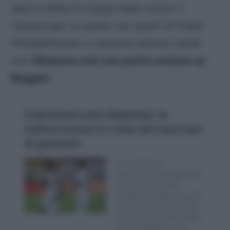
sarà la sfida di Coppa Italia contro il
Cesena per un posto nei quarti di finale.
Probabilmente ci saranno diversi cambi
con
l’Atalanta che non potrà contare su
Ruggeri
.