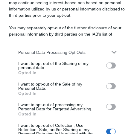
may continue seeing interest-based ads based on personal
information utilized by us or personal information disclosed to
third parties prior to your opt-out.
Protetto: Fantacalcio, cosa fare con
You may separately opt-out of the further disclosure of your
Kean e Openda: i segnali dopo la
personal information by third parties on the IAB’s list of
16esima di Serie A
downstream participants.
Francesco Pipitone
Personal Data Processing Opt Outs
This information may also be disclosed by us to third parties
22 Dicembre 2025
5
minuti
on the IAB’s List of Downstream Participants that may further
I want to opt-out of the Sharing of my
disclose it to other third parties.
personal data.
Opted In
Please note that this website/app uses one or more Google
services and may gather and store information including but
I want to opt-out of the Sale of my
Personal Data.
not limited to your visit or usage behaviour. You may click to
Opted In
grant or deny consent to Google and its third-party tags to
use your data for below specified purposes in below Google
I want to opt-out of processing my
consent section.
Personal Data for Targeted Advertising.
Opted In
I want to opt-out of Collection, Use,
Retention, Sale, and/or Sharing of my
Personal Data that Is Unrelated with the