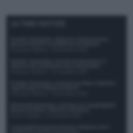
ULTIME NOTIZIE
Protetto: Fantacalcio, Hojlund e Lukaku possono
giocare insieme? Le variabili da considerare
Francesco Pipitone
-
29 Dicembre 2025
Protetto: Fantacalcio, mercato di riparazione: 5
difensori dal rendimento sicuro da prendere
Francesco Pipitone
-
27 Dicembre 2025
Protetto: Fantacalcio, cosa fare con Kean e Openda: i
segnali dopo la 16esima di Serie A
Francesco Pipitone
-
22 Dicembre 2025
Infortunati fantacalcio: cosa fare con i lungodegenti
Morata, Dumfries, Vlahovic e Gimenez?
Franco Capalbo
-
21 Dicembre 2025
Le probabili formazioni di Genoa-Atalanta: ecco i
sostituti di Lookman e Kossounou