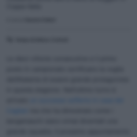
Coppa Italia.
A cura di
Saverio Fattori
Tempo di lettura:
3
minuti
Le dieci vittorie consecutive e il primo
posto in campionato certificano la voglia
dell’Atalanta di essere grande protagonista
in questa stagione. Nell’ultimo turno è
arrivato
un successo sofferto in casa del
Cagliari
ma che ha dimostrato come i
bergamaschi siano ormai diventati una
grande squadra. Il prossimo appuntamento