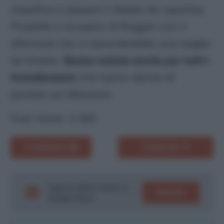
classifica e passare il Natale da capolista.
Possibile il recupero di Ruggeri con il
difensore che si riprenderebbe una maglia
da titolare.
Buona notizia anche per tutti i
fantallenatori
che hanno deciso di
puntare sul difensore.
Post Views:
2.383
COMMENTA
CONDIVIDI
Segui le ultime notizie su
SEGUICI
Google News!