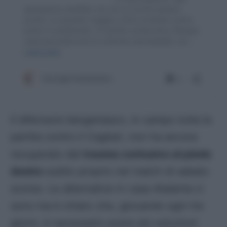
Il difensore bergamasco, in campo tutta la
partita contro il Cagliari, non ha ancora
recuperato dal
trauma contusivo al piede
destro
subito proprio nel match di sabato
scorso. Le alternative in casa Atalanta ci
sono ma è chiaro che, giocando ogni tre
giorni, è necessario avere più soluzioni