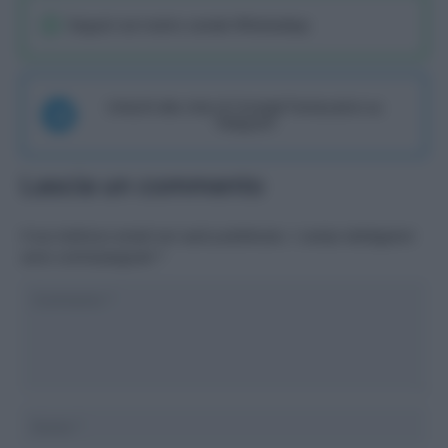
Seguici sul nostro canale WhatsaApp
Unisciti alla chat di Consigli Fantacalcio su
Telegram
Lascia un commento
Il tuo indirizzo email non sarà pubblicato.
I campi obbligatori
sono contrassegnati
*