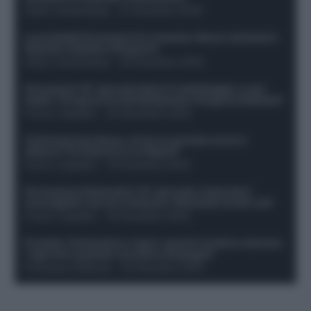
Guido Cantamessa
-
21 Dicembre 2025
Le probabili formazioni di Juventus-Roma: da David e
Openda a Dybala e Ferguson
Guido Cantamessa
-
20 Dicembre 2025
Formazioni 16^ giornata Serie A: ballottaggio e casi
dubbi. Chi gioca tra David/Openda e Ferguson/Dybala?
Franco Capalbo
-
20 Dicembre 2025
Calciomercato Roma, arriva un grande nome in
attacco? Si tratta di un ex Napoli!
Franco Capalbo
-
19 Dicembre 2025
Formazione fantacalcio 16^ giornata: 4 giocatori
sconsigliati e da non schierare. Rischiano brutti voti!
Franco Capalbo
-
19 Dicembre 2025
Protetto: Fantacalcio e rigori: quanto incidono davvero
i rigoristi e quando conviene strapagarli
Francesco Pipitone
-
19 Dicembre 2025