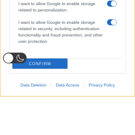
I want to allow Google to enable storage
related to personalization.
I want to allow Google to enable storage
related to security, including authentication
functionality and fraud prevention, and other
user protection.
CONFIRM
Data Deletion
Data Access
Privacy Policy
Probabili
Voti
Seguici su Youtube
Seguici su
Seguici su
Formazioni
Telegram
Whatsapp
Strumenti Fantacalcio
Voti Fantacalcio Serie A
Lista Fantacalcio