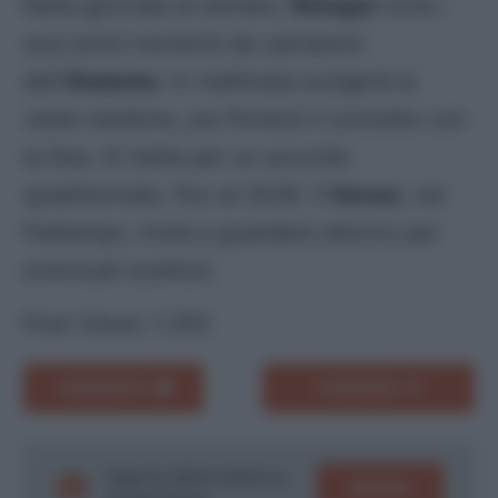
Nella giornata di domani,
Retegui
vivrà i
suoi primi momenti da calciatore
dell’
Atalanta
: in mattinata svolgerà la
visite mediche, poi firmerà il contratto con
la Dea. Si tratta per un accordo
quadriennale, fino al 2028. Il
Genoa
, nel
frattempo, inizia a guardarsi attorno per
eventuali sostituti.
Post Views:
1.255
COMMENTA
CONDIVIDI
Segui le ultime notizie su
SEGUICI