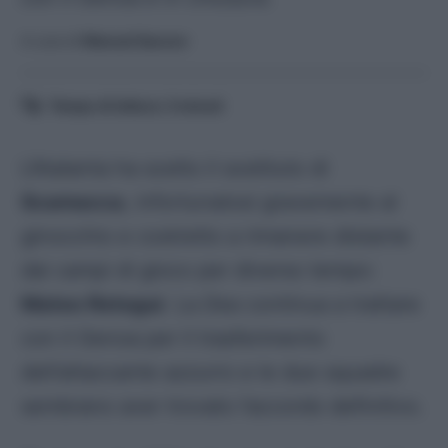
A cura di
Manuel Saccon
Tempo di lettura:
3
minuti
L’Atalanta ha scelto il sostituto di
Scamacca
, infortunatosi gravemente al
ginocchio e costretto a rimanere distante
dai campi di gioco per diverso tempo:
Mateo Retegui
. La
Dea
continua a trattare
con il Genoa per il trasferimento
dell’attaccante azzurro e le due squadre
sembrano aver trovato l’accordo definitivo.