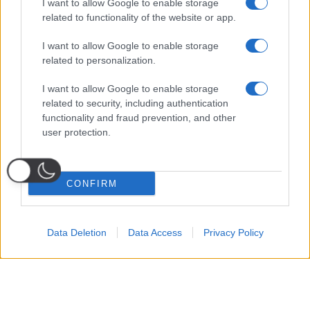
I want to allow Google to enable storage
related to functionality of the website or app.
I want to allow Google to enable storage
related to personalization.
I want to allow Google to enable storage
related to security, including authentication
functionality and fraud prevention, and other
user protection.
CONFIRM
Data Deletion
Data Access
Privacy Policy
Probabili
Voti
Seguici su Youtube
Seguici su
Seguici su
Formazioni
Telegram
Whatsapp
Strumenti Fantacalcio