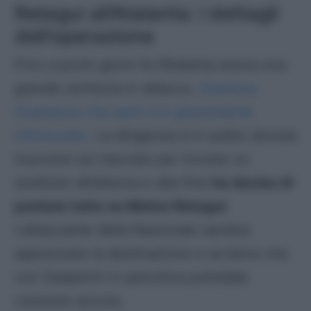
Retegui all’Atalanta: i dettagli
dell’operazione
Fino a pochi giorni fa l’Atalanta aveva una
grande certezza in attacco,
Gianluca
Scamacca che però si è gravemente
infortunato.
La dirigenza si è subito dovuta
muovere sul mercato per trovare un
sostituto all’altezza e alla fine
ha deciso di
puntare tutto su Mateo Retegui
.
L’attaccante della Nazionale sembra
apprezzare la destinazione e sa bene che
con Gasperini in panchina potrebbe
crescere ancora.