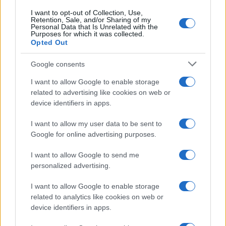
I want to opt-out of Collection, Use,
Retention, Sale, and/or Sharing of my
Personal Data that Is Unrelated with the
Purposes for which it was collected.
Opted Out
Infortunati fantacalcio: cosa fare con i
lungodegenti Morata, Dumfries,
Google consents
Vlahovic e Gimenez?
I want to allow Google to enable storage
Franco Capalbo
related to advertising like cookies on web or
21 Dicembre 2025
4
minuti
device identifiers in apps.
I want to allow my user data to be sent to
Google for online advertising purposes.
I want to allow Google to send me
personalized advertising.
I want to allow Google to enable storage
related to analytics like cookies on web or
device identifiers in apps.