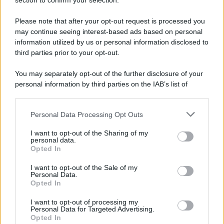
section to confirm your selection.
Please note that after your opt-out request is processed you
may continue seeing interest-based ads based on personal
information utilized by us or personal information disclosed to
third parties prior to your opt-out.
Protetto: Fantacalcio, cosa fare con
You may separately opt-out of the further disclosure of your
Kean e Openda: i segnali dopo la
personal information by third parties on the IAB’s list of
16esima di Serie A
downstream participants.
Francesco Pipitone
Personal Data Processing Opt Outs
This information may also be disclosed by us to third parties
22 Dicembre 2025
5
minuti
on the IAB’s List of Downstream Participants that may further
I want to opt-out of the Sharing of my
disclose it to other third parties.
personal data.
Opted In
Please note that this website/app uses one or more Google
services and may gather and store information including but
I want to opt-out of the Sale of my
Personal Data.
not limited to your visit or usage behaviour. You may click to
Opted In
grant or deny consent to Google and its third-party tags to
use your data for below specified purposes in below Google
I want to opt-out of processing my
consent section.
Personal Data for Targeted Advertising.
Opted In