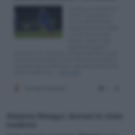
Atalanta Retegui: domani le visite
mediche