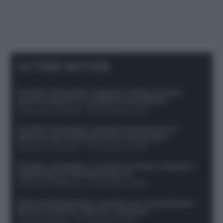
ULTIME NOTIZIE
Protetto: Fantacalcio, Hojlund e Lukaku possono
giocare insieme? Le variabili da considerare
Francesco Pipitone
-
29 Dicembre 2025
Protetto: Fantacalcio, mercato di riparazione: 5
difensori dal rendimento sicuro da prendere
Francesco Pipitone
-
27 Dicembre 2025
Protetto: Fantacalcio, cosa fare con Kean e Openda: i
segnali dopo la 16esima di Serie A
Francesco Pipitone
-
22 Dicembre 2025
Infortunati fantacalcio: cosa fare con i lungodegenti
Morata, Dumfries, Vlahovic e Gimenez?
Franco Capalbo
-
21 Dicembre 2025