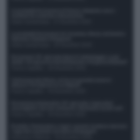
Le probabili formazioni di Genoa-Atalanta: ecco i
sostituti di Lookman e Kossounou
Guido Cantamessa
-
21 Dicembre 2025
Le probabili formazioni di Juventus-Roma: da David e
Openda a Dybala e Ferguson
Guido Cantamessa
-
20 Dicembre 2025
Formazioni 16^ giornata Serie A: ballottaggio e casi
dubbi. Chi gioca tra David/Openda e Ferguson/Dybala?
Franco Capalbo
-
20 Dicembre 2025
Calciomercato Roma, arriva un grande nome in
attacco? Si tratta di un ex Napoli!
Franco Capalbo
-
19 Dicembre 2025
Formazione fantacalcio 16^ giornata: 4 giocatori
sconsigliati e da non schierare. Rischiano brutti voti!
Franco Capalbo
-
19 Dicembre 2025
Protetto: Fantacalcio e rigori: quanto incidono davvero
i rigoristi e quando conviene strapagarli
Francesco Pipitone
-
19 Dicembre 2025