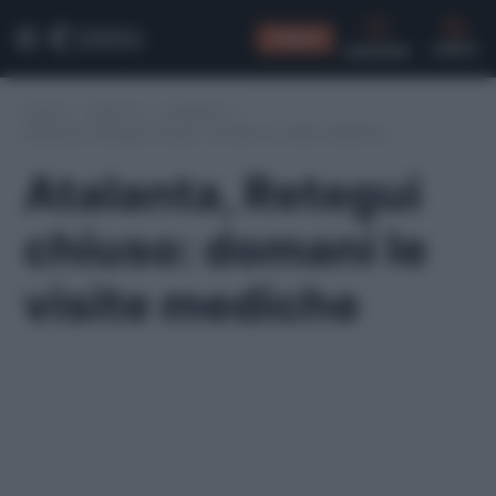
CONSIGLI
CERCA
Home
/
Serie A
/
Atalanta
/
Atalanta, Retegui chiuso: domani le visite mediche
Atalanta, Retegui
chiuso: domani le
visite mediche