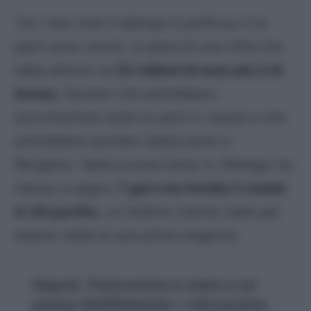
Tra i due club il dialogo è proficuo e le
parti sono vicine: si parla di una cifra che
balla attorno ai
22 milioni di euro più 3 di
bonus
. Numeri che potrebbero
accontentare tutte le parti in causa e che
potrebbero portare l’attaccante a
Bergamo. Nella scorsa Serie A, Retegui ha
messo a segno
7 gol e ha fornito 2 assist
in 29 partite
, un bottino niente male per
essere stata la sua prima stagione.