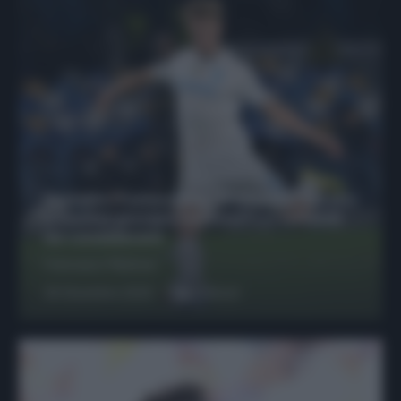
Protetto: Fantacalcio, Hojlund e Lukaku
possono giocare insieme? Le variabili
da considerare
Francesco Pipitone
29 Dicembre 2025
6
minuti