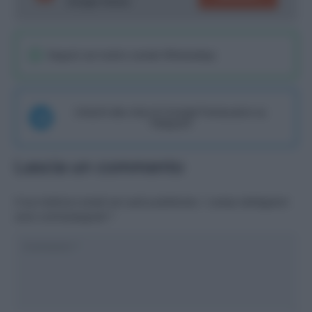
Google News!
Seguici sul nostro canale WhatsaApp
Unisciti alla chat di Consigli Fantacalcio su
Telegram
Lascia un commento
Il tuo indirizzo email non sarà pubblicato.
I campi obbligatori
sono contrassegnati
*