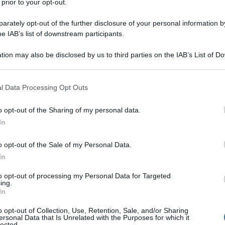
 prior to your opt-out.
la conferenza di oggi della vigilia,
rately opt-out of the further disclosure of your personal information by
li infortunati e
preoccupano le condizioni
he IAB’s list of downstream participants.
tion may also be disclosed by us to third parties on the IAB’s List of 
 that may further disclose it to other third parties.
 that this website/app uses one or more Google services and may gath
l Data Processing Opt Outs
including but not limited to your visit or usage behaviour. You may click 
 to Google and its third-party tags to use your data for below specifi
o opt-out of the Sharing of my personal data.
ogle consent section.
In
o opt-out of the Sale of my Personal Data.
In
to opt-out of processing my Personal Data for Targeted
ing.
In
o opt-out of Collection, Use, Retention, Sale, and/or Sharing
tore
”
le parole di Gasperini su Hien
che,
ersonal Data that Is Unrelated with the Purposes for which it
lected.