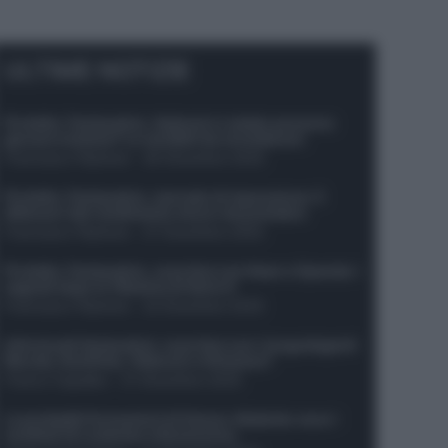
ULTIME NOTIZIE
Protetto: Fantacalcio, Hojlund e Lukaku possono
giocare insieme? Le variabili da considerare
Francesco Pipitone
-
29 Dicembre 2025
Protetto: Fantacalcio, mercato di riparazione: 5
difensori dal rendimento sicuro da prendere
Francesco Pipitone
-
27 Dicembre 2025
Protetto: Fantacalcio, cosa fare con Kean e Openda: i
segnali dopo la 16esima di Serie A
Francesco Pipitone
-
22 Dicembre 2025
Infortunati fantacalcio: cosa fare con i lungodegenti
Morata, Dumfries, Vlahovic e Gimenez?
Franco Capalbo
-
21 Dicembre 2025
Le probabili formazioni di Genoa-Atalanta: ecco i
sostituti di Lookman e Kossounou