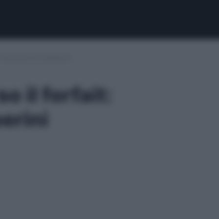
: l’annuncio di Gasperini
o il forfait:
erini