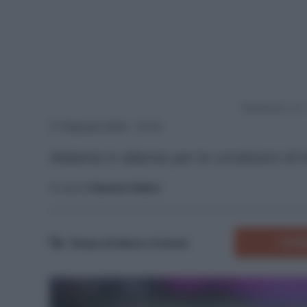
Powered by
17 Febbraio 2025 - 21:22
Atalanta in allarme per le condizioni di 
A cura di
Saverio Fattori
COMM
Tempo di lettura:
4
minuti