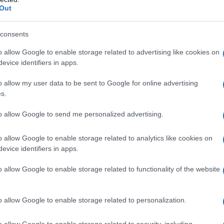
re in campo nel match di domani sera.
Out
condizioni del reparto difensivo
consents
steggiare per
il recupero di Kolasinac
,
o allow Google to enable storage related to advertising like cookies on
o tempo contro il Torino
. “
Credo giocherà
evice identifiers in apps.
’Atalanta. Il centrale non sarà,
o allow my user data to be sent to Google for online advertising
fisiche possibili ma la situazione Hien
s.
ampo dal primo minuto.
to allow Google to send me personalized advertising.
ait. Lookman verso la
o allow Google to enable storage related to analytics like cookies on
evice identifiers in apps.
o allow Google to enable storage related to functionality of the website
talanta rischia dunque di dover rinunciare
 non riguarda solo Kolasinac ma anche il
o allow Google to enable storage related to personalization.
to le ultime tre partite di campionato e la
o allow Google to enable storage related to security, including