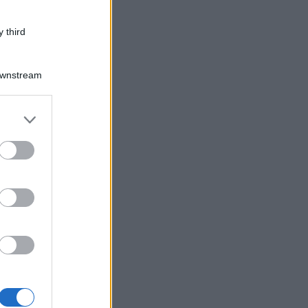
 third
Downstream
er and store
to grant or
ed purposes