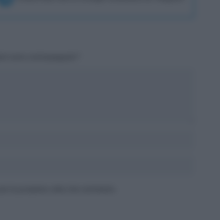
tori sono contrassegnati
*
 per la prossima volta che commento.