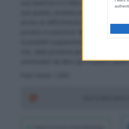
sua assenza si è fatta sentire soprattut
authenti
sua qualità, avrebbe potuto fare la diffe
anche se difficilmente domani partirà da
portarlo in panchina
”
ha sottolineato G
ai possibili supplementari. Il rientro di 
che, dalla prossima giornata di campion
centravanti da dieci gol e quattro assist
Post Views:
1.200
Segui le ultime notizie 
Seguici sul nostro canale WhatsaApp