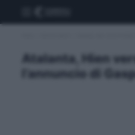
Home
/
Infortuni serie A
/
Atalanta, Hien verso il forfait
Atalanta, Hien vers
l’annuncio di Gasp