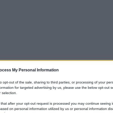
ocess My Personal Information
iari, torna a pensare alla Champions
to opt-out of the sale, sharing to third parties, or processing of your per
 il Brugge è uno snodo fondamentale
formation for targeted advertising by us, please use the below opt-out s
 selection.
i che vogliono qualificarsi agli ottavi di
ltare la sconfitta dell’andata. I ragazzi di
 that after your opt-out request is processed you may continue seeing i
ased on personal information utilized by us or personal information dis
r passare il turno anche se il mister deve