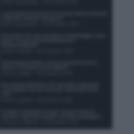
Guido Cantamessa
-
21 Dicembre 2025
Le probabili formazioni di Juventus-Roma: da David
e Openda a Dybala e Ferguson
Guido Cantamessa
-
20 Dicembre 2025
Formazioni 16^ giornata Serie A: ballottaggio e casi
dubbi. Chi gioca tra David/Openda e
Ferguson/Dybala?
Franco Capalbo
-
20 Dicembre 2025
Calciomercato Roma, arriva un grande nome in
attacco? Si tratta di un ex Napoli!
Franco Capalbo
-
19 Dicembre 2025
Formazione fantacalcio 16^ giornata: 4 giocatori
sconsigliati e da non schierare. Rischiano brutti
voti!
Franco Capalbo
-
19 Dicembre 2025
Protetto: Fantacalcio e rigori: quanto incidono
davvero i rigoristi e quando conviene strapagarli
Francesco Pipitone
-
19 Dicembre 2025