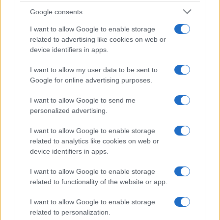
Infortunati fantacalcio: cosa fare con i
Google consents
lungodegenti Morata, Dumfries,
Vlahovic e Gimenez?
I want to allow Google to enable storage
related to advertising like cookies on web or
Franco Capalbo
device identifiers in apps.
21 Dicembre 2025
4
minuti
I want to allow my user data to be sent to
Google for online advertising purposes.
I want to allow Google to send me
personalized advertising.
I want to allow Google to enable storage
related to analytics like cookies on web or
device identifiers in apps.
I want to allow Google to enable storage
related to functionality of the website or app.
I want to allow Google to enable storage
related to personalization.