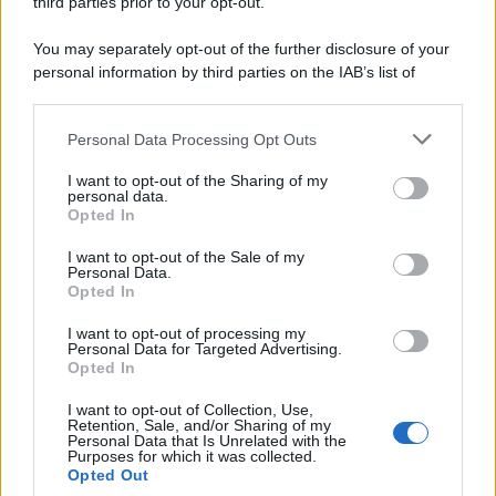
third parties prior to your opt-out.
You may separately opt-out of the further disclosure of your
Protetto: Fantacalcio, cosa fare con
personal information by third parties on the IAB’s list of
Kean e Openda: i segnali dopo la
downstream participants.
16esima di Serie A
Personal Data Processing Opt Outs
This information may also be disclosed by us to third parties
Francesco Pipitone
on the IAB’s List of Downstream Participants that may further
22 Dicembre 2025
5
minuti
I want to opt-out of the Sharing of my
disclose it to other third parties.
personal data.
Opted In
Please note that this website/app uses one or more Google
services and may gather and store information including but
I want to opt-out of the Sale of my
Personal Data.
not limited to your visit or usage behaviour. You may click to
Opted In
grant or deny consent to Google and its third-party tags to
use your data for below specified purposes in below Google
I want to opt-out of processing my
consent section.
Personal Data for Targeted Advertising.
Opted In
I want to opt-out of Collection, Use,
Retention, Sale, and/or Sharing of my
Personal Data that Is Unrelated with the
Purposes for which it was collected.
Opted Out