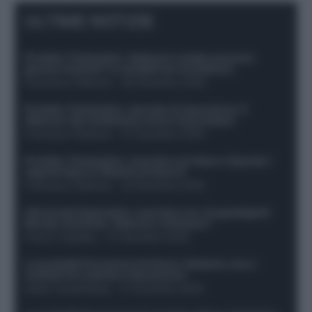
ULTIME NOTIZIE
Protetto: Fantacalcio, Hojlund e Lukaku possono
giocare insieme? Le variabili da considerare
Francesco Pipitone
-
29 Dicembre 2025
Protetto: Fantacalcio, mercato di riparazione: 5
difensori dal rendimento sicuro da prendere
Francesco Pipitone
-
27 Dicembre 2025
Protetto: Fantacalcio, cosa fare con Kean e Openda: i
segnali dopo la 16esima di Serie A
Francesco Pipitone
-
22 Dicembre 2025
Infortunati fantacalcio: cosa fare con i lungodegenti
Morata, Dumfries, Vlahovic e Gimenez?
Franco Capalbo
-
21 Dicembre 2025
Le probabili formazioni di Genoa-Atalanta: ecco i
sostituti di Lookman e Kossounou
Guido Cantamessa
-
21 Dicembre 2025