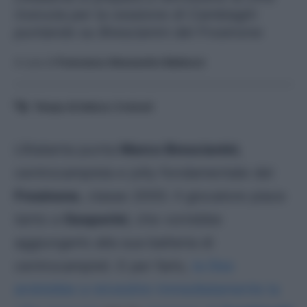
ricevuta per la cessione di Cambiaghi
puntando su Brescianini del Frosinone
A cura di
Francesco Alessandro Balducci
Tempo di lettura:
3
minuti
L’Atalanta punta
Marco Brescianini
,
centrocampista e jolly fondamentale del
Frosinone
, classe 2000. Il giocatore piace
tanto a
Gasperini
, che vorrebbe
aggiungerlo alla sua batteria di
centrocampisti. E per farlo,
la
Dea
andrebbe a reivestire immediatamente la