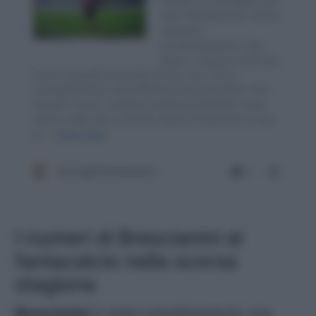
I numeri di Brescianini al
fantacalcio nella scorsa
stagione
Brescianini
è stata indubbiamente una