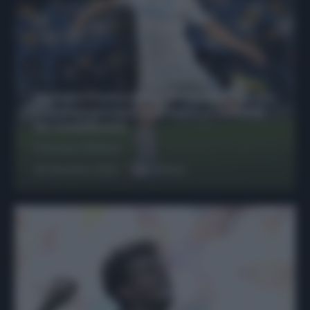
Protetto: Fantacalcio, Hojlund e Lukaku
possono giocare insieme? Le variabili
da considerare
Francesco Pipitone
29 Dicembre 2025
6
minuti