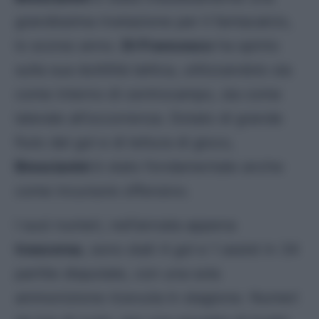
grandissima rivelazione per il fantacalcio,
lo scorso anno.
Di Francesco
ha spinto
sulla sua duttilità tattica, utilizzandolo sia
come interno di centrocampo, sia come
laterale all’occorrenza. Dotato di grande
fiuto del gol e di lettura di gioco,
Brescianini
è stato fondamentale anche
come incursore offensivo.
I suoi numeri, nell’annata appena
trascorsa
, sono stati 4 gol e 1 assist in 34
partite disputate, con una sola
ammonizione ricevuta in stagione. Numeri