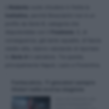
L’
Atalanta
vuole chiudere in fretta la
trattativa
, perchè Brescianini non è un
profilo da
Serie B
, categoria che
disputerebbe con il
Frosinone
. E, di
conseguenza, già tante squadre, di fascia
medio-alta, stanno valutando di riportare
in
Serie A
il calciatore. Tra queste,
principalmente Napoli, Lazio e Fiorentina.