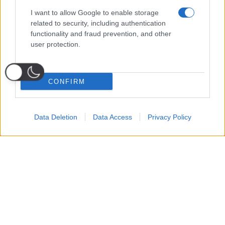
I want to allow Google to enable storage
related to security, including authentication
functionality and fraud prevention, and other
user protection.
CONFIRM
Data Deletion
Data Access
Privacy Policy
Probabili
Voti
Seguici su Youtube
Seguici su
Seguici su
Formazioni
Telegram
Whatsapp
Strumenti Fantacalcio
Voti Fantacalcio Serie A
Lista Fantacalcio