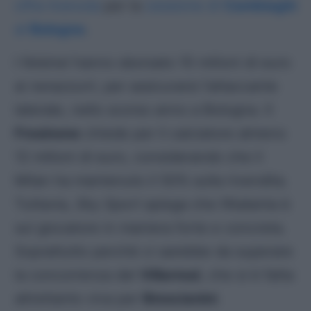
cifra ricevuta
per la
cessione di
Cambiaghi
al
Bologna
.
I
felsinei
hanno sborsato 10 milioni di euro
ai
nerazzurri
, per assicurarsi l’attaccante
laterale, nello scorso anno a Bologna. Il
Frosinone
chiede per il calciatore almeno
12 milioni di euro, considerando che il
Milan ha mantenuto il 50% sulla rivendita.
Tuttavia,
Sky Sport
spiega che l’Atalanta è
sul giocatore in maniera forte e concreta.
Soprattutto perchè ci sarebbe da superare
la concorrenza del
Villarreal
, che si è fatta
altrettanto viva per
Brescianini
.