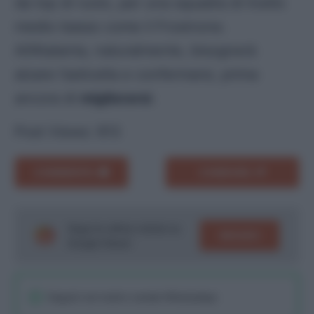
da top di ruolo, per una squadra di livello
medio-basso come il Frosinone.
All’Atalanta, naturalmente, bisognerà
alzare l’asticella e confermarsi, prima
ancora di
migliorarsi
.
Post Views:
913
COMMENTA
CONDIVIDI
Segui le ultime notizie su
SEGUICI
Google News!
Seguici sul nostro canale WhatsaApp