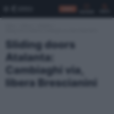
CONSIGLI
CERCA
Home
/
Serie A
/
Atalanta
/
Sliding doors Atalanta: Cambiaghi via, libera Brescianini
Sliding doors
Atalanta:
Cambiaghi via,
libera Brescianini