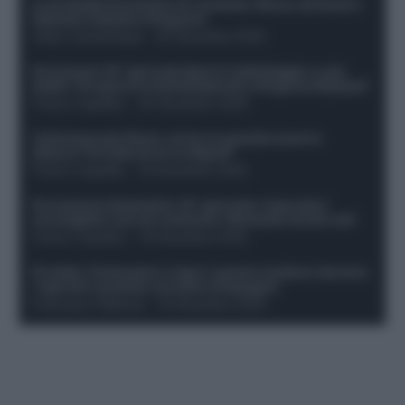
Le probabili formazioni di Juventus-Roma: da David e
Openda a Dybala e Ferguson
Guido Cantamessa
-
20 Dicembre 2025
Formazioni 16^ giornata Serie A: ballottaggio e casi
dubbi. Chi gioca tra David/Openda e Ferguson/Dybala?
Franco Capalbo
-
20 Dicembre 2025
Calciomercato Roma, arriva un grande nome in
attacco? Si tratta di un ex Napoli!
Franco Capalbo
-
19 Dicembre 2025
Formazione fantacalcio 16^ giornata: 4 giocatori
sconsigliati e da non schierare. Rischiano brutti voti!
Franco Capalbo
-
19 Dicembre 2025
Protetto: Fantacalcio e rigori: quanto incidono davvero
i rigoristi e quando conviene strapagarli
Francesco Pipitone
-
19 Dicembre 2025