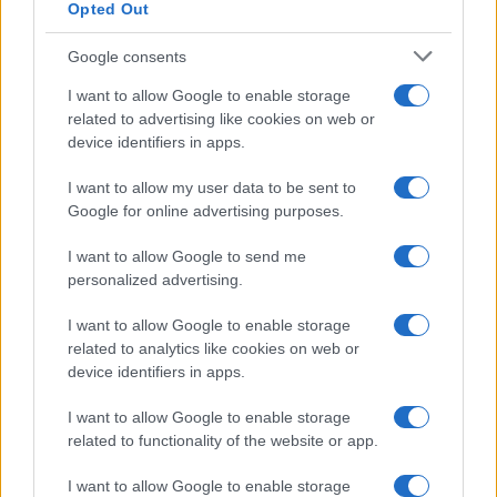
Opted Out
Google consents
Infortunati fantacalcio: cosa fare con i
I want to allow Google to enable storage
lungodegenti Morata, Dumfries,
related to advertising like cookies on web or
Vlahovic e Gimenez?
device identifiers in apps.
Franco Capalbo
I want to allow my user data to be sent to
21 Dicembre 2025
4
minuti
Google for online advertising purposes.
I want to allow Google to send me
personalized advertising.
I want to allow Google to enable storage
related to analytics like cookies on web or
device identifiers in apps.
I want to allow Google to enable storage
related to functionality of the website or app.
I want to allow Google to enable storage