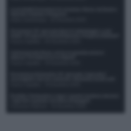
Le probabili formazioni di Juventus-Roma: da David e
Openda a Dybala e Ferguson
Guido Cantamessa
-
20 Dicembre 2025
Formazioni 16^ giornata Serie A: ballottaggio e casi
dubbi. Chi gioca tra David/Openda e Ferguson/Dybala?
Franco Capalbo
-
20 Dicembre 2025
Calciomercato Roma, arriva un grande nome in
attacco? Si tratta di un ex Napoli!
Franco Capalbo
-
19 Dicembre 2025
Formazione fantacalcio 16^ giornata: 4 giocatori
sconsigliati e da non schierare. Rischiano brutti voti!
Franco Capalbo
-
19 Dicembre 2025
Protetto: Fantacalcio e rigori: quanto incidono davvero
i rigoristi e quando conviene strapagarli
Francesco Pipitone
-
19 Dicembre 2025