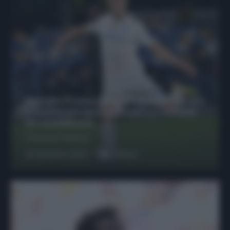
Protetto: Fantacalcio, Hojlund e Lukaku
possono giocare insieme? Le variabili
da considerare
Francesco Pipitone
29 Dicembre 2025
6
minuti