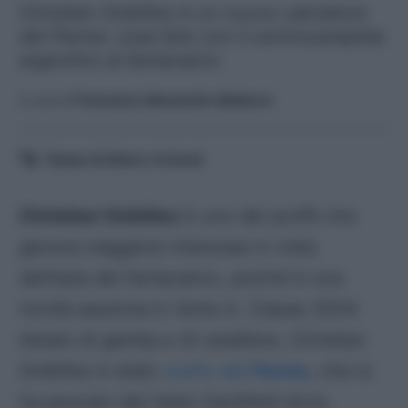
Christian Ordóñez è un nuovo calciatore
del Parma: cosa fare con il centrocampista
argentino al fantacalcio
A cura di
Francesco Alessandro Balducci
Tempo di lettura:
4
minuti
Christian Ordóñez
è uno dei profili che
genera maggiore interesse in vista
dell’asta del fantacalcio, poiché è una
novità assoluta in Serie A. Classe 2004
dotato di gamba e di carattere, Christian
Ordóñez è stato
scelto dal
Parma
, che lo
ha pescato dal Velez Sarsfield dove,