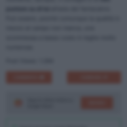
puntare su di lui
all’asta del fantacalcio.
Può essere, poiché comunque la qualità in
mezzo al campo non manca, una
scommessa a basso costo in leghe molto
numerose.
Post Views:
1.284
COMMENTA
CONDIVIDI
Segui le ultime notizie su
SEGUICI
Google News!