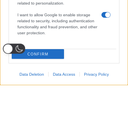
related to personalization.
I want to allow Google to enable storage
related to security, including authentication
functionality and fraud prevention, and other
user protection.
CONFIRM
Data Deletion
Data Access
Privacy Policy
Probabili
Voti
Seguici su Youtube
Seguici su
Seguici su
Formazioni
Telegram
Whatsapp