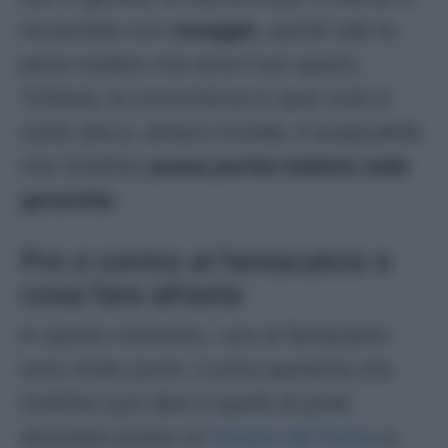
ha puntato con
coraggio
, quindi vale la
pena credere che avrà il suo spazio.
Tuttavia, la concorrenza in quel ruolo è
molto alta e, almeno iniziale, è auspicabile
che Ordóñez
possa partire indietro nelle
gerarchie
.
Pro e contro al fantacalcio e
cosa fare all’asta
In questo momento, i pro al fantacalcio
sono molto pochi. L’unica speranza che
Ordóñez può dare è quella di poter
diventare presto un
titolare del Parma
e