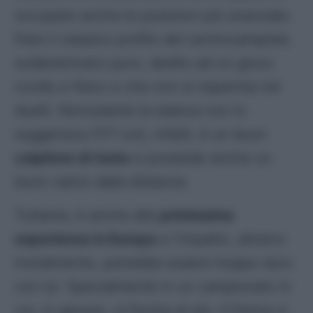
occupare anche le posizioni più avanzate.
Pare il classico profilo del centrocampista
sudamericano puro, dedito ad un gioco
ruvido e fisico e che non si risparmia nei
duelli. Nonostante la statura non lo
suggerisca (177 cm), infatti, è un buon
colpitore di testa
e possiede anche un
buon calcio dalla distanza.
Tuttavia, è anche alla
primissima
esperienza in Europa
e l’impatto, almeno
inizialmente, potrebbe essere troppo duro
con lui. Specialmente in un campionato in
cui, in genere, si fischia di più. Il Parma ci