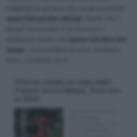
malgrado la giovane età, ha già sommato
quasi 100 partite ufficiali
. Quello che i
ducali
hanno visto li ha convinti a
sostenere anche una
spesa tutt’altro che
bassa
: circa 8 milioni di euro. Andiamo,
però, a scoprire chi è.