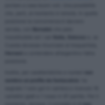
portare a casa buoni voti. Una possibilità
che, però, al momento è remota. In quella
posizione la concorrenza è davvero
serrata, con
Bernabé
che pare
insostituibile ed i vari
Keita
,
Estevez
e, se
Cuesta dovesse rinunciare al trequartista,
Hernani
a contendere all’argentino l’altra
posizione.
Inoltre, per caratteristiche e numeri
non
sembra un profilo da fantacalcio
: ha
segnato 1 solo gol in carriera e ricevuto 16
cartellini gialli e 1 rosso in 97 partite. Per il
momento, dunque, il consiglio è di
non