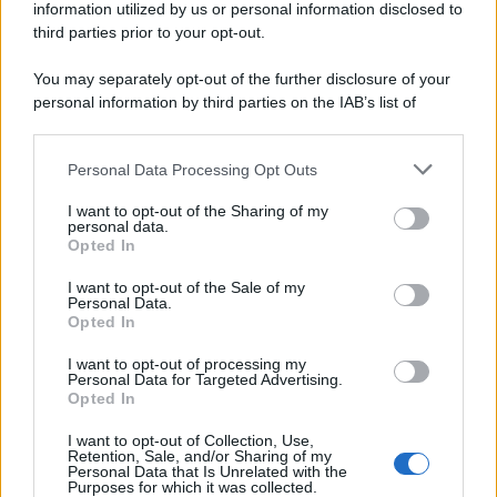
information utilized by us or personal information disclosed to
third parties prior to your opt-out.
You may separately opt-out of the further disclosure of your
personal information by third parties on the IAB’s list of
Protetto: Fantacalcio, cosa fare con
downstream participants.
Kean e Openda: i segnali dopo la
16esima di Serie A
Personal Data Processing Opt Outs
This information may also be disclosed by us to third parties
on the IAB’s List of Downstream Participants that may further
Francesco Pipitone
I want to opt-out of the Sharing of my
disclose it to other third parties.
personal data.
22 Dicembre 2025
5
minuti
Opted In
Please note that this website/app uses one or more Google
services and may gather and store information including but
I want to opt-out of the Sale of my
Personal Data.
not limited to your visit or usage behaviour. You may click to
Opted In
grant or deny consent to Google and its third-party tags to
use your data for below specified purposes in below Google
I want to opt-out of processing my
consent section.
Personal Data for Targeted Advertising.
Opted In
I want to opt-out of Collection, Use,
Retention, Sale, and/or Sharing of my
Personal Data that Is Unrelated with the
Purposes for which it was collected.