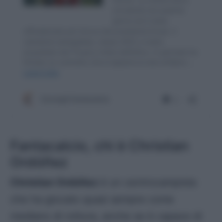
Fantacalcio, chi è Christian
Ordóñez
Christian Ordóñez
è un centrocampista
che ha giocato quasi sempre come
mediano di rottura, anche se è capace di