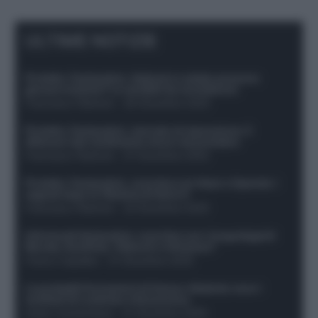
ULTIME NOTIZIE
Protetto: Fantacalcio, Hojlund e Lukaku possono
giocare insieme? Le variabili da considerare
Francesco Pipitone
-
29 Dicembre 2025
Protetto: Fantacalcio, mercato di riparazione: 5
difensori dal rendimento sicuro da prendere
Francesco Pipitone
-
27 Dicembre 2025
Protetto: Fantacalcio, cosa fare con Kean e Openda: i
segnali dopo la 16esima di Serie A
Francesco Pipitone
-
22 Dicembre 2025
Infortunati fantacalcio: cosa fare con i lungodegenti
Morata, Dumfries, Vlahovic e Gimenez?
Franco Capalbo
-
21 Dicembre 2025
Le probabili formazioni di Genoa-Atalanta: ecco i
sostituti di Lookman e Kossounou
Guido Cantamessa
-
21 Dicembre 2025