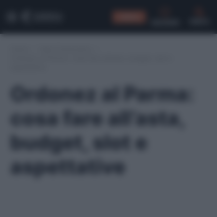
CONSIGLI
CERCA
Home
/
Asta Fantacalcio
/
Ordonez al Parma: cosa fare all’asta, budget, slot e
aspettative
Ordonez al Parma:
cosa fare all’asta,
budget, slot e
aspettative