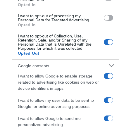
not limited to your visit or usage behaviour. You may click to
Opted In
grant or deny consent to Google and its third-party tags to
Francesco Pipitone
use your data for below specified purposes in below Google
I want to opt-out of processing my
22 Dicembre 2025
5
minuti
consent section.
Personal Data for Targeted Advertising.
Opted In
I want to opt-out of Collection, Use,
Retention, Sale, and/or Sharing of my
Personal Data that Is Unrelated with the
Purposes for which it was collected.
Opted Out
Google consents
I want to allow Google to enable storage
related to advertising like cookies on web or
device identifiers in apps.
I want to allow my user data to be sent to
Infortunati fantacalcio: cosa fare con i
Google for online advertising purposes.
lungodegenti Morata, Dumfries,
Vlahovic e Gimenez?
I want to allow Google to send me
personalized advertising.
Franco Capalbo