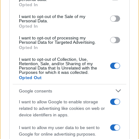
16esima di Serie A
Opted In
Please note that this website/app uses one or more Google
Francesco Pipitone
services and may gather and store information including but
I want to opt-out of the Sale of my
Personal Data.
not limited to your visit or usage behaviour. You may click to
22 Dicembre 2025
5
minuti
Opted In
grant or deny consent to Google and its third-party tags to
use your data for below specified purposes in below Google
I want to opt-out of processing my
consent section.
Personal Data for Targeted Advertising.
Opted In
I want to opt-out of Collection, Use,
Retention, Sale, and/or Sharing of my
Personal Data that Is Unrelated with the
Purposes for which it was collected.
Opted Out
Google consents
I want to allow Google to enable storage
related to advertising like cookies on web or
device identifiers in apps.
Infortunati fantacalcio: cosa fare con i
lungodegenti Morata, Dumfries,
I want to allow my user data to be sent to
Vlahovic e Gimenez?
Google for online advertising purposes.