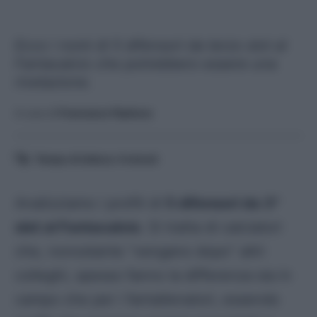
Ecco i nomi di 5 difensori da terzo slot al
Fantacalcio che potrebbero essere una
rivelazione.
A cura di
Francesco Pipitone
Tempo di lettura:
4
minuti
Analizziamo i profili di
5 difensori da 3^
slot al Fantacalcio
. Si tratta di calciatori
che, nonostante “vengano dopo” altri
colleghi, spesso fanno la differenza sia in
campo che per i fantallenatori, essendo