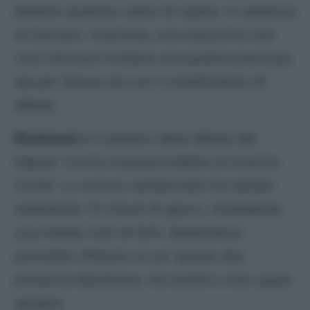
battere qualche calcio di rigore, in assenza
di Hernani. Insomma, una soluzione low
cost che può rivelarsi una pedina preziosa
sia per bonus sia con il modificatore di
difesa.
Rrahmani
è il pilastro della difesa del
Napoli, l’uomo imprescindibile di Antonio
Conte. Lo scorso campionato ha saltato
solamente 13 minuti di gioco, rimediando
una media voto di 6,14. Quest’anno
potrebbe rifiatare un po’ grazie alla
presenza Beukema, ma andrà a voto quasi
sempre.