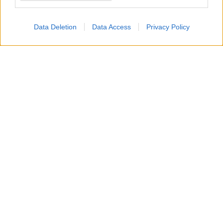
Data Deletion
Data Access
Privacy Policy
Probabili
Voti
Seguici su Youtube
Seguici su
Seguici su
Formazioni
Telegram
Whatsapp
Strumenti Fantacalcio
Voti Fantacalcio Serie A
Lista Fantacalcio