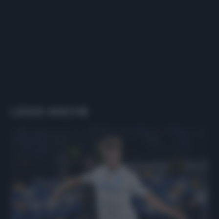
LEGGI ANCHE