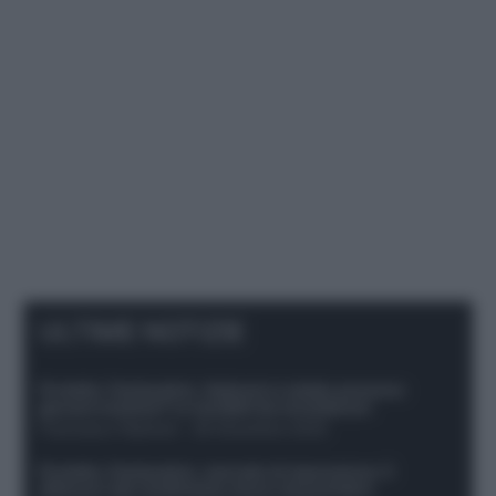
ULTIME NOTIZIE
Protetto: Fantacalcio, Hojlund e Lukaku possono
giocare insieme? Le variabili da considerare
Francesco Pipitone
-
29 Dicembre 2025
Protetto: Fantacalcio, mercato di riparazione: 5
difensori dal rendimento sicuro da prendere