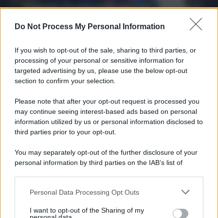
Protetto: Fantacalcio, mercato di
riparazione: 5 difensori dal rendimento
Do Not Process My Personal Information
sicuro da prendere
Francesco Pipitone
If you wish to opt-out of the sale, sharing to third parties, or
27 Dicembre 2025
3
minuti
processing of your personal or sensitive information for
targeted advertising by us, please use the below opt-out
section to confirm your selection.
Please note that after your opt-out request is processed you
may continue seeing interest-based ads based on personal
information utilized by us or personal information disclosed to
third parties prior to your opt-out.
You may separately opt-out of the further disclosure of your
personal information by third parties on the IAB’s list of
downstream participants.
Personal Data Processing Opt Outs
This information may also be disclosed by us to third parties
on the IAB’s List of Downstream Participants that may further
Protetto: Fantacalcio, cosa fare con
I want to opt-out of the Sharing of my
disclose it to other third parties.
Kean e Openda: i segnali dopo la
personal data.