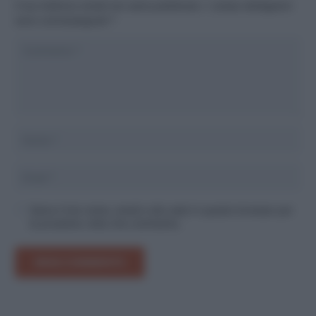
Il tuo indirizzo email non sarà pubblicato.
I campi obbligatori
sono contrassegnati
*
Salva il mio nome, email e sito web in questo browser per
la prossima volta che commento.
INVIA COMMENTO