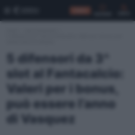
CONSIGLI
CERCA
Home
/
Asta Fantacalcio
/
5 difensori da 3^ slot al Fantacalcio: Valeri per i bonus, può
essere l’anno di Vasquez
5 difensori da 3^
slot al Fantacalcio:
Valeri per i bonus,
può essere l’anno
di Vasquez