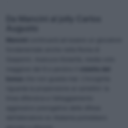
Da Mancini al jolly Carlos
Augusto
Mancini
continuerà ad essere un giocatore
fondamentale anche nella Roma di
Gasperini. Assicura titolarità, media voto
maggiore del 6 e persino il
vizietto del
bonus
che non guasta mai. L’incognita
riguarda la propensione ai cartellini: la
linea difensiva e l’atteggiamento
aggressivo prerogative delle difese
dell’allenatore ex Atalanta potrebbero
giocare a sfavore.