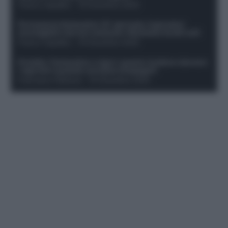
Franco Capalbo
-
19 Dicembre 2025
Formazione fantacalcio 16^ giornata: 4 giocatori
sconsigliati e da non schierare. Rischiano brutti voti!
Franco Capalbo
-
19 Dicembre 2025
Protetto: Fantacalcio e rigori: quanto incidono davvero
i rigoristi e quando conviene strapagarli
Francesco Pipitone
-
19 Dicembre 2025